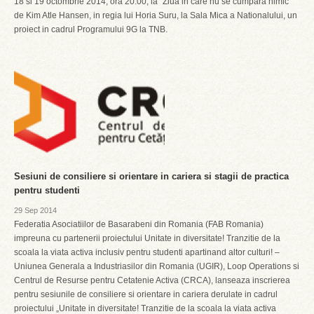
18 si 19 octombrie 2014, ora 20:00, la ”Ziua in care nu se cumpara nimic”
de Kim Atle Hansen, in regia lui Horia Suru, la Sala Mica a Nationalului, un
proiect in cadrul Programului 9G la TNB.
Sesiuni de consiliere si orientare in cariera si stagii de practica
pentru studenti
29 Sep 2014
Federatia Asociatiilor de Basarabeni din Romania (FAB Romania)
impreuna cu partenerii proiectului Unitate in diversitate! Tranzitie de la
scoala la viata activa inclusiv pentru studenti apartinand altor culturi! –
Uniunea Generala a Industriasilor din Romania (UGIR), Loop Operations si
Centrul de Resurse pentru Cetatenie Activa (CRCA), lanseaza inscrierea
pentru sesiunile de consiliere si orientare in cariera derulate in cadrul
proiectului „Unitate in diversitate! Tranzitie de la scoala la viata activa