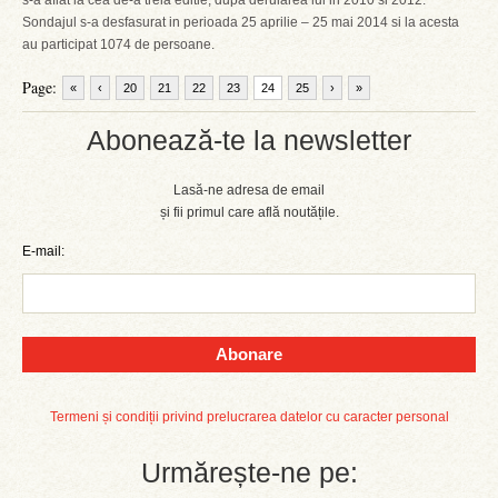
s-a aflat la cea de-a treia editie, dupa derularea lui in 2010 si 2012.
Sondajul s-a desfasurat in perioada 25 aprilie – 25 mai 2014 si la acesta
au participat 1074 de persoane.
Page:
«
‹
20
21
22
23
24
25
›
»
Abonează-te la newsletter
Lasă-ne adresa de email
și fii primul care află noutățile.
E-mail:
Abonare
Termeni și condiții privind prelucrarea datelor cu caracter personal
Urmărește-ne pe: