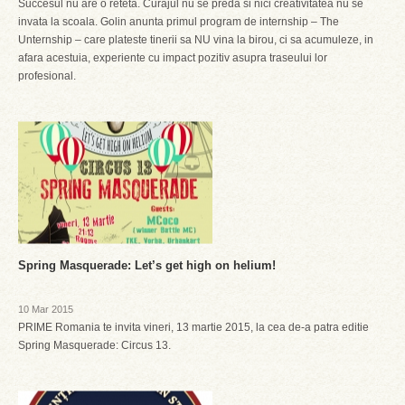
Succesul nu are o reteta. Curajul nu se preda si nici creativitatea nu se
invata la scoala. Golin anunta primul program de internship – The
Unternship – care plateste tinerii sa NU vina la birou, ci sa acumuleze, in
afara acestuia, experiente cu impact pozitiv asupra traseului lor
profesional.
Spring Masquerade: Let’s get high on helium!
10 Mar 2015
PRIME Romania te invita vineri, 13 martie 2015, la cea de-a patra editie
Spring Masquerade: Circus 13.