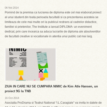
06 Noi 2014
Pornind de la premisa ca lucrarea de diploma este cel mai elaborat proiect
al unui student din toata perioada facultatii si ca prezentarea acesteia se
limiteaza de cele mai multe ori la publicul restrans al cadrelor didactice,
familiei si prietenilor, The Institute a lansat DIPLOMA- un eveniment
dedicat, prin care incearca sa aduca lucrarile de diploma ale absolventilor
de facultati creative si vocationale in atentia unui public cat mai larg.
ZIUA IN CARE NU SE CUMPARA NIMIC de Kim Atle Hansen, un
proiect 9G la TNB
16 Oct 2014
Asociatia ProDrama si Teatrul National “I.L.Caragiale” va invita in datele de