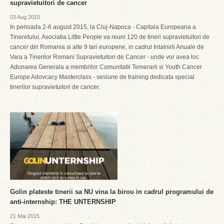
supravietuitori de cancer
03 Aug 2015
In perioada 2-6 august 2015, la Cluj-Napoca - Capitala Europeana a
Tineretului, Asociatia Little People va reuni 120 de tineri supravietuitori de
cancer din Romania si alte 9 tari europene, in cadrul Intalnirii Anuale de
Vara a Tinerilor Romani Supravietuitori de Cancer - unde vor avea loc
Adunarea Generala a membrilor Comunitatii Temerarii si Youth Cancer
Europe Adovcacy Masterclass - sesiune de training dedicata special
tinerilor supravietuitori de cancer.
Golin plateste tinerii sa NU vina la birou in cadrul programului de
anti-internship: THE UNTERNSHIP
21 Mai 2015