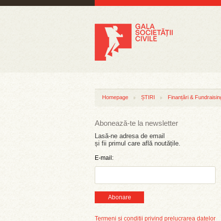
Homepage
ȘTIRI
Finanțări & Fundraisin
Abonează-te la newsletter
Lasă-ne adresa de email
și fii primul care află noutățile.
E-mail:
Abonare
Termeni și condiții privind prelucrarea datelor