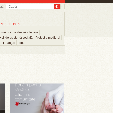
ută
RI
CONTACT
turilor individuale/colective
icii de asistență socială
Protecția mediului
t
Finanțări
Joburi