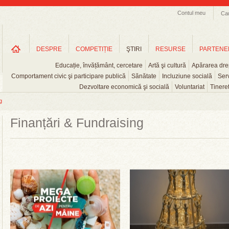
Contul meu
Ca
DESPRE
COMPETIȚIE
ŞTIRI
RESURSE
PARTENE
Educație, învățământ, cercetare
Artă şi cultură
Apărarea drep
Comportament civic şi participare publică
Sănătate
Incluziune socială
Serv
Dezvoltare economică şi socială
Voluntariat
Tinere
g
Finanțări & Fundraising