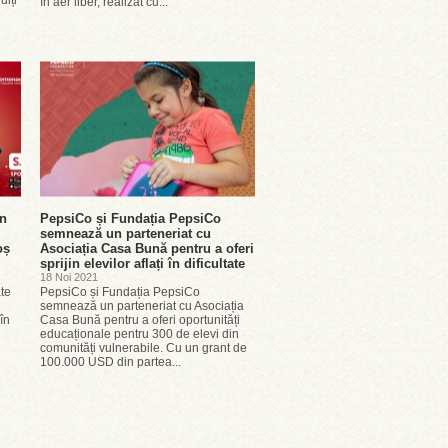
uiți
în aer liber, realizat cu...
on
PepsiCo și Fundația PepsiCo
semnează un parteneriat cu
oș
Asociația Casa Bună pentru a oferi
sprijin elevilor aflați în dificultate
18 Noi 2021
ate
PepsiCo și Fundația PepsiCo
semnează un parteneriat cu Asociația
în
Casa Bună pentru a oferi oportunități
educaționale pentru 300 de elevi din
comunități vulnerabile. Cu un grant de
100.000 USD din partea...