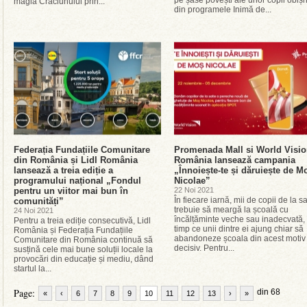
pe șase povești ale unor copii obișn
magia Crăciunului prin...
din programele Inimă de...
Federația Fundațiile Comunitare
Promenada Mall si World Visi
din România și Lidl România
România lansează campania
lansează a treia ediție a
„Înnoiește-te și dăruiește de M
programului național „Fondul
Nicolae”
pentru un viitor mai bun în
22 Noi 2021
În fiecare iarnă, mii de copii de la s
comunități”
trebuie să meargă la școală cu
24 Noi 2021
încălțăminte veche sau inadecvată, 
Pentru a treia ediție consecutivă, Lidl
timp ce unii dintre ei ajung chiar să
România și Federația Fundațiile
abandoneze școala din acest motiv
Comunitare din România continuă să
decisiv. Pentru...
susțină cele mai bune soluții locale la
provocări din educație și mediu, dând
startul la...
Page:
din 68
«
‹
6
7
8
9
10
11
12
13
›
»