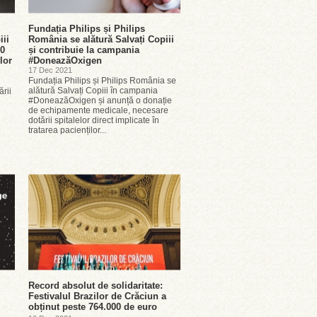
Fundația Philips și Philips
iii
România se alătură Salvați Copiii
00
și contribuie la campania
lor
#DoneazăOxigen
17 Dec 2021
Fundația Philips și Philips România se
alătură Salvați Copiii în campania
ării
#DoneazăOxigen și anunță o donație
de echipamente medicale, necesare
dotării spitalelor direct implicate în
tratarea pacienților...
Record absolut de solidaritate:
Festivalul Brazilor de Crăciun a
obținut peste 764.000 de euro