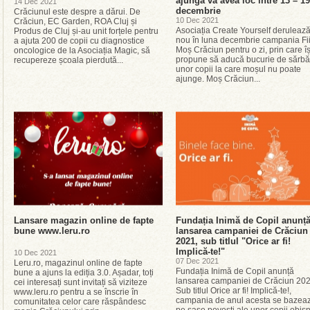
ajungă va avea loc între 13 – 19
14 Dec 2021
decembrie
Crăciunul este despre a dărui. De
10 Dec 2021
Crăciun, EC Garden, ROA Cluj și
Asociația Create Yourself derulează
Produs de Cluj și-au unit forțele pentru
nou în luna decembrie campania Fi
a ajuta 200 de copii cu diagnostice
Moș Crăciun pentru o zi, prin care îș
oncologice de la Asociația Magic, să
propune să aducă bucurie de sărbăt
recupereze școala pierdută...
unor copii la care moșul nu poate
ajunge. Moș Crăciun...
Lansare magazin online de fapte
Fundația Inimă de Copil anunț
bune www.leru.ro
lansarea campaniei de Crăciun
2021, sub titlul "Orice ar fi!
Implică-te!"
10 Dec 2021
07 Dec 2021
Leru.ro, magazinul online de fapte
Fundația Inimă de Copil anunță
bune a ajuns la ediția 3.0. Așadar, toți
lansarea campaniei de Crăciun 202
cei interesați sunt invitați să viziteze
Sub titlul Orice ar fi! Implică-te!,
www.leru.ro pentru a se înscrie în
campania de anul acesta se bazea
comunitatea celor care răspândesc