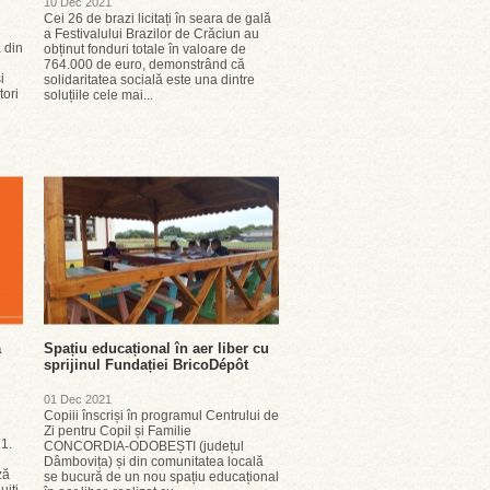
10 Dec 2021
Cei 26 de brazi licitați în seara de gală
a Festivalului Brazilor de Crăciun au
 din
obținut fonduri totale în valoare de
i
764.000 de euro, demonstrând că
i
solidaritatea socială este una dintre
ori
soluțiile cele mai...
ă
Spațiu educațional în aer liber cu
sprijinul Fundației BricoDépôt
01 Dec 2021
Copiii înscriși în programul Centrului de
Zi pentru Copil și Familie
1.
CONCORDIA-ODOBEȘTI (județul
Dâmbovița) și din comunitatea locală
ză
se bucură de un nou spațiu educațional