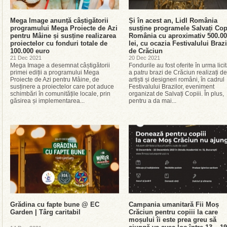
Mega Image anunță câștigătorii
Și în acest an, Lidl România
programului Mega Proiecte de Azi
susține programele Salvați Cop
pentru Mâine și susține realizarea
România cu aproximativ 500.0
proiectelor cu fonduri totale de
lei, cu ocazia Festivalului Brazi
100.000 euro
de Crăciun
21 Dec 2021
20 Dec 2021
Mega Image a desemnat câștigătorii
Fondurile au fost oferite în urma licit
primei ediții a programului Mega
a patru brazi de Crăciun realizați de
Proiecte de Azi pentru Mâine, de
artiști și designeri români, în cadrul
susținere a proiectelor care pot aduce
Festivalului Brazilor, eveniment
schimbări în comunitățile locale, prin
organizat de Salvați Copiii. În plus,
găsirea și implementarea...
pentru a da mai...
Grădina cu fapte bune @ EC
Campania umanitară Fii Moș
Garden | Târg caritabil
Crăciun pentru copiii la care
moșului îi este prea greu să