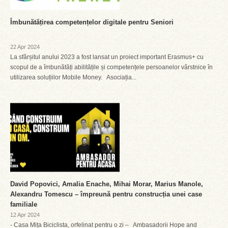
Îmbunătățirea competențelor digitale pentru Seniori
22 Apr 2024
La sfârșitul anului 2023 a fost lansat un proiect important Erasmus+ cu
scopul de a îmbunătăți abilitățile și competențele persoanelor vârstnice în
utilizarea soluțiilor Mobile Money. Asociația...
David Popovici, Amalia Enache, Mihai Morar, Marius Manole,
Alexandru Tomescu – împreună pentru construcția unei case
familiale
12 Apr 2024
- Casa Mița Biciclista, orfelinat pentru o zi – Ambasadorii Hope and