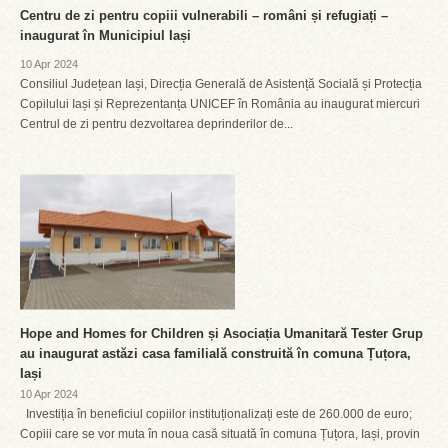
Centru de zi pentru copiii vulnerabili – români și refugiați –
inaugurat în Municipiul Iași
10 Apr 2024
Consiliul Județean Iași, Direcția Generală de Asistență Socială și Protecția
Copilului Iași și Reprezentanța UNICEF în România au inaugurat miercuri
Centrul de zi pentru dezvoltarea deprinderilor de...
Hope and Homes for Children și Asociația Umanitară Tester Grup
au inaugurat astăzi casa familială construită în comuna Țuțora,
Iași
10 Apr 2024
Investiția în beneficiul copiilor instituționalizați este de 260.000 de euro;
Copiii care se vor muta în noua casă situată în comuna Țuțora, Iași, provin