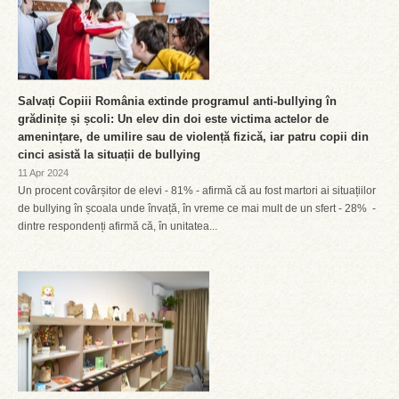
Salvați Copiii România extinde programul anti-bullying în
grădinițe și școli: Un elev din doi este victima actelor de
amenințare, de umilire sau de violență fizică, iar patru copii din
cinci asistă la situații de bullying
11 Apr 2024
Un procent covârșitor de elevi - 81% - afirmă că au fost martori ai situațiilor
de bullying în școala unde învață, în vreme ce mai mult de un sfert - 28% -
dintre respondenți afirmă că, în unitatea...