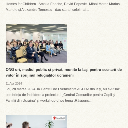
Homes for Children - Amalia Enache, David Popovici, Mihai Morar, Marius
Manole și Alexandru Tomescu - dau startul celei mai...
ONG-uri, mediul public și privat, reunite la Iași pentru scenarii de
viitor în sprijinul refugiaților ucraineni
11 Apr 2024
Joi, 28 martie 2024, la Centrul de Evenimente AGORA din Iași, au avut loc
conferința de închidere a proiectului „Centrul Comunitar pentru Copii și
Familii din Ucraina" și workshop-ul pe tema „Răspuns...