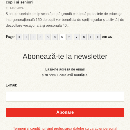
copii și seniori
13 Mar 2024
5 centre sociale de tip școală după școală continuă proiectele de educație
intergenerațională 150 de copii vor beneficia de sprijin școlar și activități de
dezvoltare vocațională și personală 40...
Page:
«
‹
1
2
3
4
5
6
7
8
›
»
din 46
Abonează-te la newsletter
Lasă-ne adresa de email
și fii primul care află noutățile.
E-mail:
Abonare
Termeni și condiții privind prelucrarea datelor cu caracter personal