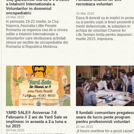
a Intalnirii Internationale a
recruteaza voluntari
Voluntarilor in domeniul
oncopediatric
16 Mar 2015
19 Mar 2015
Daca iti doresti sa te implici in proie
In perioada 19-22 martie, la Cluj-
cu si pentru copii si tineri proveniti 
Napoca, Asociatia Little People
medii defavorizate, te asteptam in
Romania va organiza cea de a cincea
echipa de voluntari Chance for
editie a Intalnirii Internationale a
Life.Termen limita pentru depuneri:
Voluntarilor care desfasoara activitati
martie 2015. Impreuna...
zilnice pe sectiile de oncopediatrie din
Romania si Republica Moldova.
YARD SALE® Aniversar 7-8
8 fundatii comunitare pregates
Februarie // 2 ani de Yard Sale se
seara de lucru peste program
implinesc in aceasta a 2-a luna a
pentru profesionisti voluntari
lui 2015
22 Ian 2015
03 Feb 2015
„8 hours overtime for a good cause”