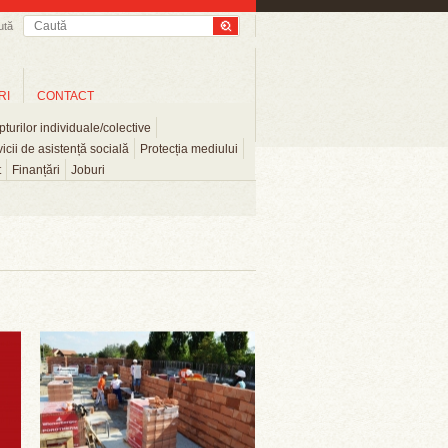
ută
RI
CONTACT
turilor individuale/colective
icii de asistență socială
Protecția mediului
t
Finanțări
Joburi