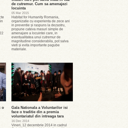
de cutremur. Cum sa amenajezi
locuinta
05 Mar 2015
cte
Habitat for Humanity Romania,
din
organizatie cu experienta de zece ani
in preventie și raspuns la dezastru,
propune cateva masuri simple de
 22
amenajare a locuintei care, in
eventualitatea unui cutremur de
magnitudine considerabila, pot salva
vieti și evita importante pagube
materiale.
c o
Gala Nationala a Voluntarilor isi
face o traditie din a premia
voluntariatul din intreaga tara
16 Dec 2014
Vineri, 12 decembrie 2014 in cadrul