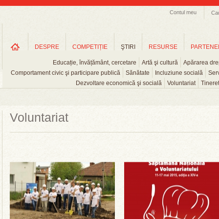
Contul meu
Ca
DESPRE
COMPETIȚIE
ŞTIRI
RESURSE
PARTENE
Educație, învățământ, cercetare
Artă şi cultură
Apărarea drep
Comportament civic şi participare publică
Sănătate
Incluziune socială
Serv
Dezvoltare economică şi socială
Voluntariat
Tinere
Voluntariat