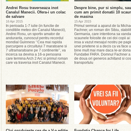
Andrei Rosu traverseaza inot
Despre bine, pur si simplu, sa
Canalul Manecii. Ofera-i un colac
cum am primit donatii 10 scau
de salvare
de masina
16 Apr 2015
15 Apr 2015
In perioada 1-7 iulie (in functie de
Primul semnal a aparut de la Micha
conditiile meteo din Canalul Manecii),
Fachner, un roman din Sibiu, stabilit
Andrei Rosu, un sportiv amator de
Germania, care intentiona sa vanda
anduranta, cunoscut pentru recordul
scaunele folosite de cei doi copii ai 
mondial Guinness ‘’Cea mai rapida
insa a vazut mesajul nostru pe pag
parcurgere a circuitului 7 maratoane si
unei prietene si a decis ca va face 
7 ultramaratoane pe 7 continente’’, va
bine mult mai mare daca le-ar dona
incerca sa devina a 16-a persoana
Fundatiei FARA. Domnul Fachner a 
care termina Arch 2 Arc si primul roman
de doua ori generos achitand si cos
care va traversa inot Canalul Manecii.
transportulu
Cluj gazduieste cea de a V-a editie
Fundatia Chance for Life