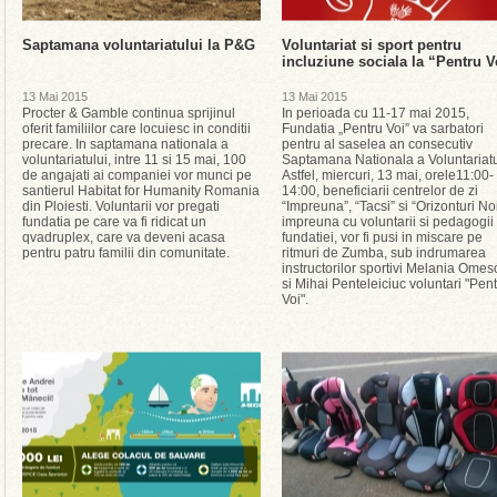
Saptamana voluntariatului la P&G
Voluntariat si sport pentru
incluziune sociala la “Pentru V
13 Mai 2015
13 Mai 2015
Procter & Gamble continua sprijinul
In perioada cu 11-17 mai 2015,
oferit familiilor care locuiesc in conditii
Fundatia „Pentru Voi” va sarbatori
precare. In saptamana nationala a
pentru al saselea an consecutiv
voluntariatului, intre 11 si 15 mai, 100
Saptamana Nationala a Voluntariatu
de angajati ai companiei vor munci pe
Astfel, miercuri, 13 mai, orele11:00-
santierul Habitat for Humanity Romania
14:00, beneficiarii centrelor de zi
din Ploiesti. Voluntarii vor pregati
“Impreuna”, “Tacsi” si “Orizonturi No
fundatia pe care va fi ridicat un
impreuna cu voluntarii si pedagogii
qvadruplex, care va deveni acasa
fundatiei, vor fi pusi in miscare pe
pentru patru familii din comunitate.
ritmuri de Zumba, sub indrumarea
instructorilor sportivi Melania Omes
si Mihai Penteleiciuc voluntari "Pen
Voi".