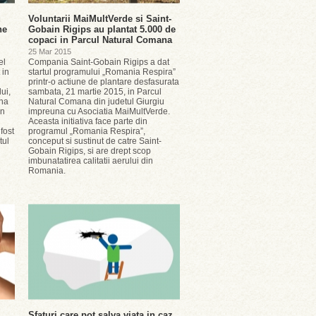
u
Voluntarii MaiMultVerde si Saint-
ne
Gobain Rigips au plantat 5.000 de
copaci in Parcul Natural Comana
25 Mar 2015
el
Compania Saint-Gobain Rigips a dat
 in
startul programului „Romania Respira”
printr-o actiune de plantare desfasurata
lui,
sambata, 21 martie 2015, in Parcul
ina
Natural Comana din judetul Giurgiu
un
impreuna cu Asociatia MaiMultVerde.
Aceasta initiativa face parte din
fost
programul „Romania Respira”,
tul
conceput si sustinut de catre Saint-
Gobain Rigips, si are drept scop
imbunatatirea calitatii aerului din
Romania.
Sfaturi care pot salva viata in caz