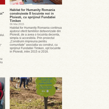
Habitat for Humanity Romania
oi”
construieste 8 locuinte noi in
Ploiesti, cu sprijinul Fundatiei
Timken
06 Mai 2015
Habitat for Humanity Romania continua
ajutorul oferit familiilor defavorizate din
Ploiesti, de a avea o locuinta decenta,
lui.
simpla si accesibila. Prin proiectul
„Construim impreuna pentru
comunitate” asociatia va construi, cu
i”
sprijinul Fundatiei Timken, opt locuinte
in Ploiesti, intre 2015 si 2016.
cu
tru