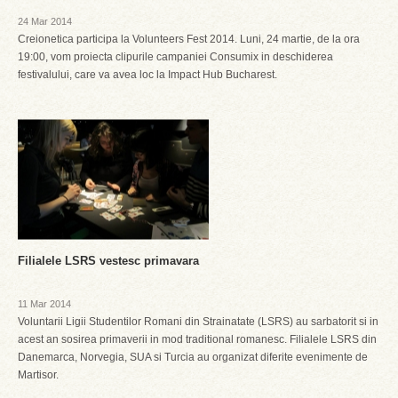
24 Mar 2014
Creionetica participa la Volunteers Fest 2014. Luni, 24 martie, de la ora
19:00, vom proiecta clipurile campaniei Consumix in deschiderea
festivalului, care va avea loc la Impact Hub Bucharest.
Filialele LSRS vestesc primavara
11 Mar 2014
Voluntarii Ligii Studentilor Romani din Strainatate (LSRS) au sarbatorit si in
acest an sosirea primaverii in mod traditional romanesc. Filialele LSRS din
Danemarca, Norvegia, SUA si Turcia au organizat diferite evenimente de
Martisor.