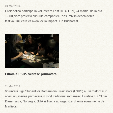
24 Mar 2014
Creionetica participa la Volunteers Fest 2014. Luni, 24 martie, de la ora
19:00, vom proiecta clipurile campaniei Consumix in deschiderea
festivalului, care va avea loc la Impact Hub Bucharest.
Filialele LSRS vestesc primavara
11 Mar 2014
Voluntarii Ligii Studentilor Romani din Strainatate (LSRS) au sarbatorit si in
acest an sosirea primaverii in mod traditional romanesc. Filialele LSRS din
Danemarca, Norvegia, SUA si Turcia au organizat diferite evenimente de
Martisor.