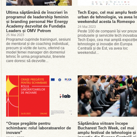
Ultima săptămână de înscrieri în
Tech Expo, cel mai amplu festi
programul de leadership feminin
urban de tehnologie, va avea l
și branding personal Her Energy
weekendul acesta la Romexpo
Academy dezvoltat de Fundația
24 Mai 2023
Leaders și OMV Petrom
Peste 100 de companii își vor prez
25 Mai 2023
produsele și serviciile tech inovat
Programul cuprinde traininguri, sesiuni
Tech Expo, cea mai amplă expoziți
de mentorat și de coaching individual,
tehnologie și inovație din Europa
precum și vizite de lucru, oferind ca
Centrală și de Est, va avea loc
model femei manager din domeniul
weekendul...
tehnic În urma programului, tinerele
care doresc să dezvolte...
“Orașe pregătite pentru
Săptămâna viitoare începe
schimbare: rolul laboratoarelor de
Bucharest Tech Week, cel mai
inovare”
amplu festival de tehnologie și