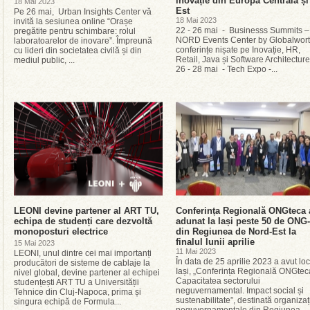
inovație din Europa Centrală și
18 Mai 2023
Est
Pe 26 mai, Urban Insights Center vă
18 Mai 2023
invită la sesiunea online “Orașe
22 - 26 mai - Businesss Summits –
pregătite pentru schimbare: rolul
NORD Events Center by Globalwort
laboratoarelor de inovare”. Împreună
conferințe nișate pe Inovație, HR,
cu lideri din societatea civilă și din
Retail, Java și Software Architectu
mediul public, ...
26 - 28 mai - Tech Expo -...
LEONI devine partener al ART TU,
Conferința Regională ONGteca 
echipa de studenți care dezvoltă
adunat la Iași peste 50 de ONG-
monoposturi electrice
din Regiunea de Nord-Est la
finalul lunii aprilie
15 Mai 2023
11 Mai 2023
LEONI, unul dintre cei mai importanți
În data de 25 aprilie 2023 a avut loc
producători de sisteme de cablaje la
Iași, „Conferința Regională ONGtec
nivel global, devine partener al echipei
Capacitatea sectorului
studențești ART TU a Universității
neguvernamental. Impact social și
Tehnice din Cluj-Napoca, prima și
sustenabilitate”, destinată organizați
singura echipă de Formula...