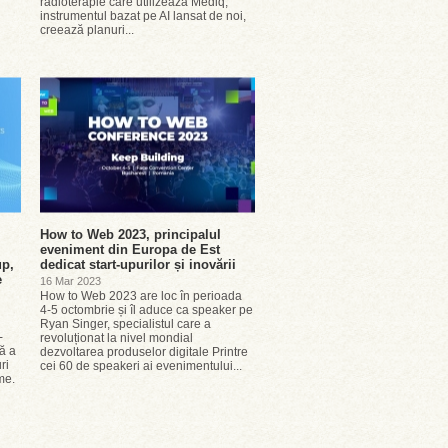
radioterapie care utilizează Mediq,
instrumentul bazat pe AI lansat de noi,
creează planuri...
How to Web 2023, principalul
eveniment din Europa de Est
up,
dedicat start-upurilor și inovării
e
16 Mar 2023
How to Web 2023 are loc în perioada
4-5 octombrie și îl aduce ca speaker pe
Ryan Singer, specialistul care a
-
revoluționat la nivel mondial
lă a
dezvoltarea produselor digitale Printre
ri
cei 60 de speakeri ai evenimentului...
me.