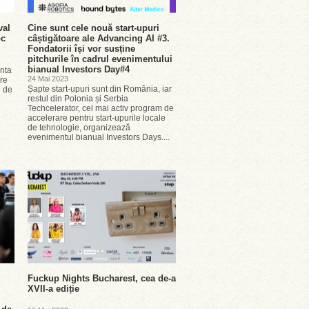
val
Cine sunt cele nouă start-upuri
oc
câștigătoare ale Advancing AI #3.
Fondatorii își vor susține
pitchurile în cadrul evenimentului
bianual Investors Day#4
enta
24 Mai 2023
oare
Șapte start-upuri sunt din România, iar
e de
restul din Polonia și Serbia
Techcelerator, cel mai activ program de
accelerare pentru start-upurile locale
de tehnologie, organizează
evenimentul bianual Investors Days....
Fuckup Nights Bucharest, cea de-a
XVII-a ediție