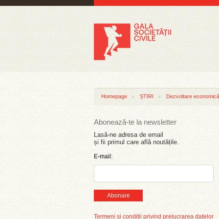
Homepage
ȘTIRI
Dezvoltare economică 
Abonează-te la newsletter
Lasă-ne adresa de email
și fii primul care află noutățile.
E-mail:
Abonare
Termeni și condiții privind prelucrarea datelor