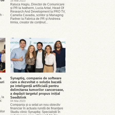
 de
16 Mai 2023
Raluca Hagiu, Director de Comunicare
și PR la Ivatherm, Lucia Antal, Head Of
Research And Development la PRO TV,
h -
Camelia Cavadia, scriitor și Managing
Partner la Fabrica de PR și Andreea
re
Irimia, creator de conținut...
a
Synaptiq, companie de software
uri
care a dezvoltat o soluție bazată
pe inteligență artificială pentru
delimitarea tumorilor canceroase,
a depășit targetul propus inițial
, la
Seedblink
a:
04 Mai 2023
Compania și-a setat un nou obiectiv
financiar în actuala rundă de finanțare
ilor
Studiu clinic Synaptiq: Specialiștii în