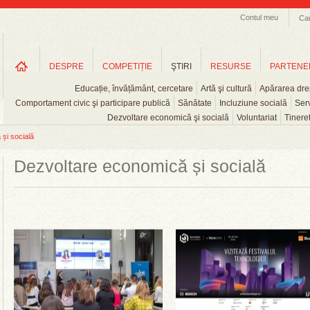
Contul meu
Ca
DESPRE
COMPETIȚIE
ŞTIRI
RESURSE
PARTENE
Educație, învățământ, cercetare
Artă şi cultură
Apărarea drep
Comportament civic şi participare publică
Sănătate
Incluziune socială
Serv
Dezvoltare economică şi socială
Voluntariat
Tinere
și socială
Dezvoltare economică și socială