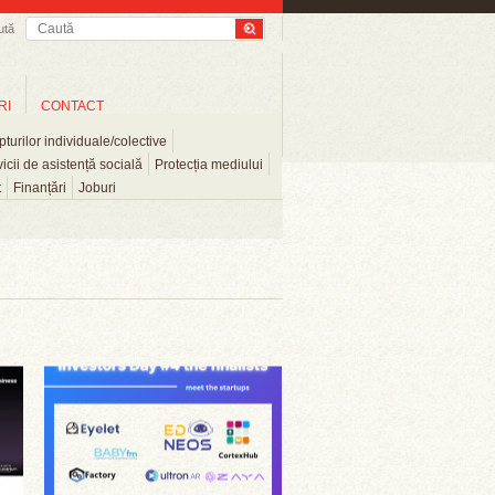
ută
RI
CONTACT
turilor individuale/colective
icii de asistență socială
Protecția mediului
t
Finanțări
Joburi