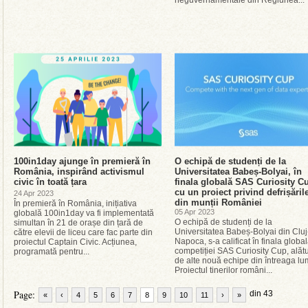
neguvernamentale din Regiunea...
100in1day ajunge în premieră în
O echipă de studenți de la
România, inspirând activismul
Universitatea Babeș-Bolyai, în
civic în toată țara
finala globală SAS Curiosity C
cu un proiect privind defrișăril
24 Apr 2023
din munții României
În premieră în România, inițiativa
05 Apr 2023
globală 100in1day va fi implementată
O echipă de studenți de la
simultan în 21 de orașe din țară de
Universitatea Babeș-Bolyai din Cluj
către elevii de liceu care fac parte din
Napoca, s-a calificat în finala globa
proiectul Captain Civic. Acțiunea,
competiției SAS Curiosity Cup, alătu
programată pentru...
de alte nouă echipe din întreaga lu
Proiectul tinerilor români...
Page:
din 43
«
‹
4
5
6
7
8
9
10
11
›
»