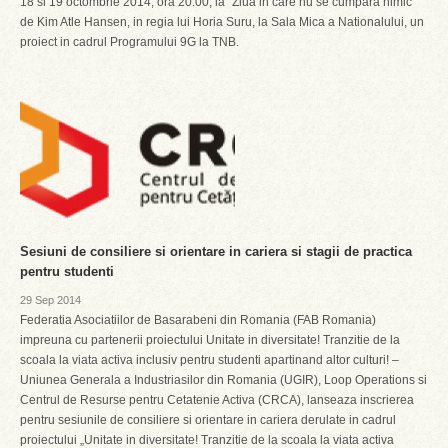
18 si 19 octombrie 2014, ora 20:00, la ”Ziua in care nu se cumpara nimic”
de Kim Atle Hansen, in regia lui Horia Suru, la Sala Mica a Nationalului, un
proiect in cadrul Programului 9G la TNB.
Sesiuni de consiliere si orientare in cariera si stagii de practica
pentru studenti
29 Sep 2014
Federatia Asociatiilor de Basarabeni din Romania (FAB Romania)
impreuna cu partenerii proiectului Unitate in diversitate! Tranzitie de la
scoala la viata activa inclusiv pentru studenti apartinand altor culturi! –
Uniunea Generala a Industriasilor din Romania (UGIR), Loop Operations si
Centrul de Resurse pentru Cetatenie Activa (CRCA), lanseaza inscrierea
pentru sesiunile de consiliere si orientare in cariera derulate in cadrul
proiectului „Unitate in diversitate! Tranzitie de la scoala la viata activa