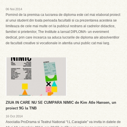
06 Noi 2014
Pornind de la premisa ca lucrarea de diploma este cel mai elaborat proiect
al unui student din toata perioada facultatii si ca prezentarea acesteia se
limiteaza de cele mai multe ori la publicul restrans al cadrelor didactice,
familiei si prietenilor, The Institute a lansat DIPLOMA- un eveniment
dedicat, prin care incearca sa aduca lucrarile de diploma ale absolventilor
de facultati creative si vocationale in atentia unui public cat mai larg.
ZIUA IN CARE NU SE CUMPARA NIMIC de Kim Atle Hansen, un
proiect 9G la TNB
16 Oct 2014
Asociatia ProDrama si Teatrul National “I.L.Caragiale” va invita in datele de