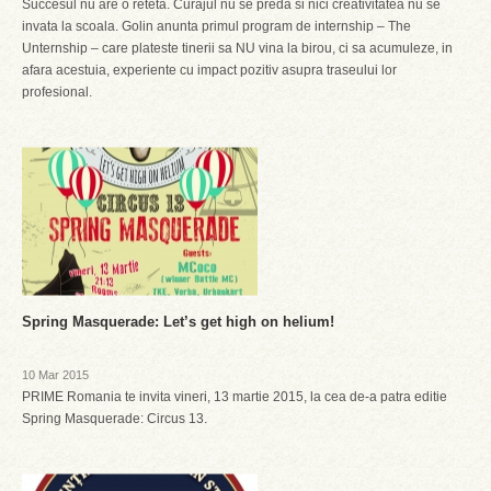
Succesul nu are o reteta. Curajul nu se preda si nici creativitatea nu se
invata la scoala. Golin anunta primul program de internship – The
Unternship – care plateste tinerii sa NU vina la birou, ci sa acumuleze, in
afara acestuia, experiente cu impact pozitiv asupra traseului lor
profesional.
Spring Masquerade: Let’s get high on helium!
10 Mar 2015
PRIME Romania te invita vineri, 13 martie 2015, la cea de-a patra editie
Spring Masquerade: Circus 13.