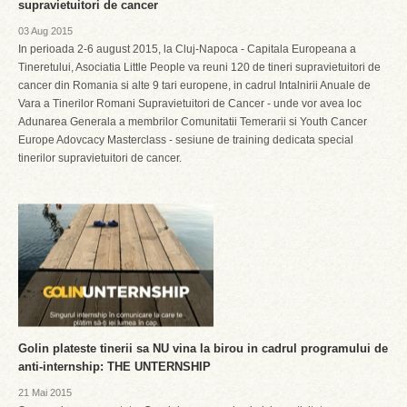
supravietuitori de cancer
03 Aug 2015
In perioada 2-6 august 2015, la Cluj-Napoca - Capitala Europeana a
Tineretului, Asociatia Little People va reuni 120 de tineri supravietuitori de
cancer din Romania si alte 9 tari europene, in cadrul Intalnirii Anuale de
Vara a Tinerilor Romani Supravietuitori de Cancer - unde vor avea loc
Adunarea Generala a membrilor Comunitatii Temerarii si Youth Cancer
Europe Adovcacy Masterclass - sesiune de training dedicata special
tinerilor supravietuitori de cancer.
Golin plateste tinerii sa NU vina la birou in cadrul programului de
anti-internship: THE UNTERNSHIP
21 Mai 2015