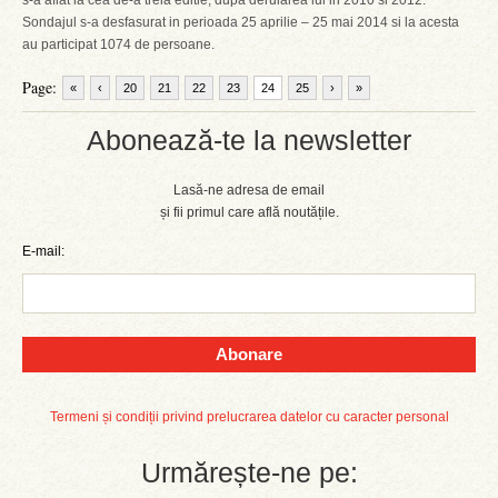
s-a aflat la cea de-a treia editie, dupa derularea lui in 2010 si 2012.
Sondajul s-a desfasurat in perioada 25 aprilie – 25 mai 2014 si la acesta
au participat 1074 de persoane.
Page:
«
‹
20
21
22
23
24
25
›
»
Abonează-te la newsletter
Lasă-ne adresa de email
și fii primul care află noutățile.
E-mail:
Abonare
Termeni și condiții privind prelucrarea datelor cu caracter personal
Urmărește-ne pe: