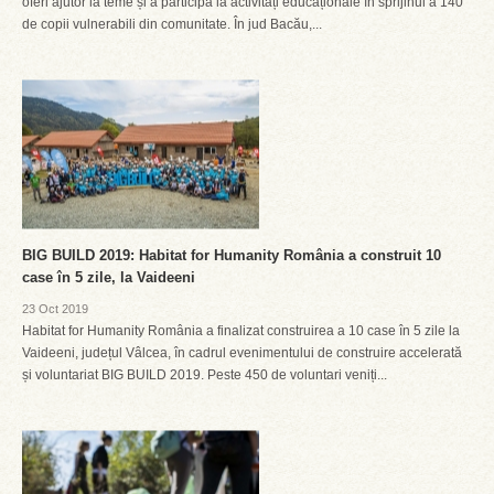
oferi ajutor la teme și a participa la activități educaționale în sprijinul a 140
de copii vulnerabili din comunitate. În jud Bacău,...
BIG BUILD 2019: Habitat for Humanity România a construit 10
case în 5 zile, la Vaideeni
23 Oct 2019
Habitat for Humanity România a finalizat construirea a 10 case în 5 zile la
Vaideeni, județul Vâlcea, în cadrul evenimentului de construire accelerată
și voluntariat BIG BUILD 2019. Peste 450 de voluntari veniți...