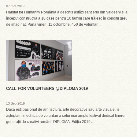
07 Oct 2019
Habitat for Humanity România a deschis astăzi șantierul din Vaideeni și a
început construcția a 10 case pentru 10 familii care trăiesc în condiții greu
de imaginat. Până vineri, 11 octombrie, 450 de voluntari...
CALL FOR VOLUNTEERS @DIPLOMA 2019
13 Sep 2019
Dacă ești pasionat de arhitectură, arte decorative sau arte vizuale, te
așteptăm în echipa de voluntari a celui mai amplu festival dedicat tinerei
generații de creativi români, DIPLOMA. Ediția 2019 a...