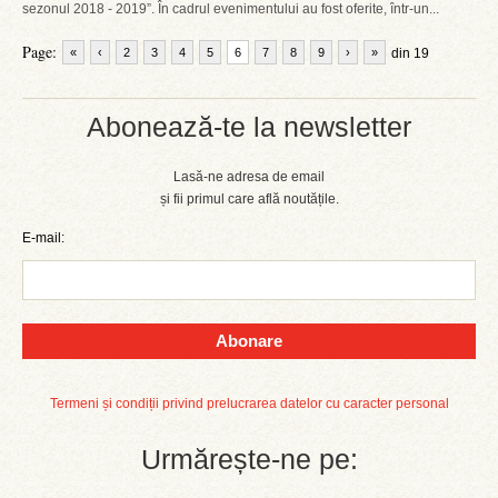
sezonul 2018 - 2019”. În cadrul evenimentului au fost oferite, într-un...
Page:
«
‹
2
3
4
5
6
7
8
9
›
»
din 19
Abonează-te la newsletter
Lasă-ne adresa de email
și fii primul care află noutățile.
E-mail:
Abonare
Termeni și condiții privind prelucrarea datelor cu caracter personal
Urmărește-ne pe: