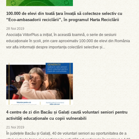
100.000 de elevi din toată țara învață să colecteze selectiv cu
“Eco-ambasadorii reciclării”, în programul Harta Reciclării
28 Noi 2019
Asociația ViitorPlus a inițiat, în această toamnă, o serie de sesiuni
educaționale în școli, prin care aproximativ 100.000 de elevi din România
vor afla informații despre importanța colectării selective și...
4 centre de zi din Bacău și Galați caută voluntari seniori pentru
activități educaționale cu copii vulnerabili
21 Noi 2019
În județele Bacău și Galați, 40 de voluntari seniori au oportunitatea de a