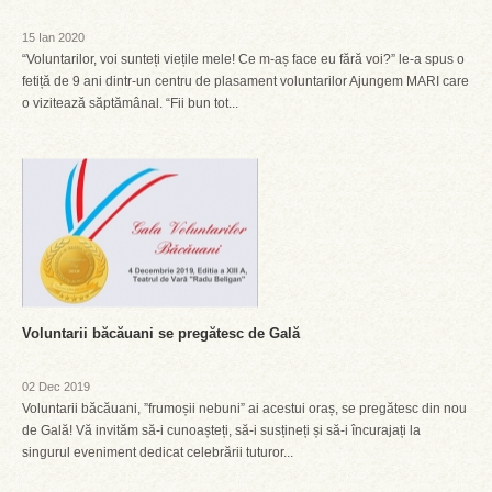
15 Ian 2020
“Voluntarilor, voi sunteți viețile mele! Ce m-aș face eu fără voi?” le-a spus o
fetiță de 9 ani dintr-un centru de plasament voluntarilor Ajungem MARI care
o vizitează săptămânal. “Fii bun tot...
Voluntarii băcăuani se pregătesc de Gală
02 Dec 2019
Voluntarii băcăuani, ”frumoșii nebuni” ai acestui oraș, se pregătesc din nou
de Gală! Vă invităm să-i cunoașteți, să-i susțineți și să-i încurajați la
singurul eveniment dedicat celebrării tuturor...