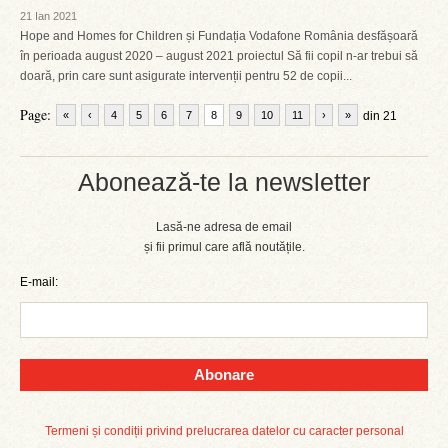
21 Ian 2021
Hope and Homes for Children și Fundația Vodafone România desfășoară
în perioada august 2020 – august 2021 proiectul Să fii copil n-ar trebui să
doară, prin care sunt asigurate intervenții pentru 52 de copii...
Page:
«
‹
4
5
6
7
8
9
10
11
›
»
din 21
Abonează-te la newsletter
Lasă-ne adresa de email
și fii primul care află noutățile.
E-mail:
Abonare
Termeni și condiții privind prelucrarea datelor cu caracter personal