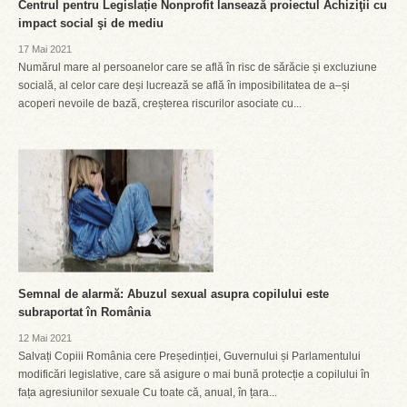
Centrul pentru Legislație Nonprofit lansează proiectul Achiziţii cu
impact social şi de mediu
17 Mai 2021
Numărul mare al persoanelor care se află în risc de sărăcie și excluziune
socială, al celor care deși lucrează se află în imposibilitatea de a–și
acoperi nevoile de bază, creșterea riscurilor asociate cu...
Semnal de alarmă: Abuzul sexual asupra copilului este
subraportat în România
12 Mai 2021
Salvați Copiii România cere Președinției, Guvernului și Parlamentului
modificări legislative, care să asigure o mai bună protecție a copilului în
fața agresiunilor sexuale Cu toate că, anual, în țara...