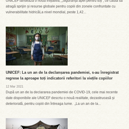
UNICEF lansează o nouă inițiativă, „Siguranța apei pentru toți”, ce caută să
atragă sprijin și resurse globale pentru copiii din zonele confruntate cu
vulnerabilitate hidricăLa nivel mondial, peste 1,42...
UNICEF: La un an de la declanșarea pandemiei, s-au înregistrat
regrese la aproape toți indicatorii referitori la viețile copiilor
12 Mar 2021
După un an de la declararea pandemiei de COVID-19, cele mai recente
date disponibile ale UNICEF descriu o nouă realitate, dezastruoasă și
deteriorată, pentru copiii din întreaga lume. „La un an de la...