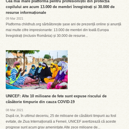
Cea mai mare platformă pentru profesioniștii din protecția
copilului are acum 13.000 de membri înregistrați și 30.000 de
resurse informaționale
09 Mar 2021
Platforma childhub.org sărbătorește șase ani de prezență online și anunță
mai multe cifre impresionante: 13.000 de membri din toată Europa
înregistrați (inclusiv România) și 30.000 de resurse...
UNICEF: Alte 10 milioane de fete sunt expuse riscului de
căsătorie timpurie din cauza COVID-19
08 Mar 2021
După ce, în ultimul deceniu, 25 de milioane de căsătorii timpurii au fost
evitate, de Ziua Internațională a Femeii, UNICEF avertizează că aceste
progrese sunt acum grav amenințate.Alte zece milioane de...