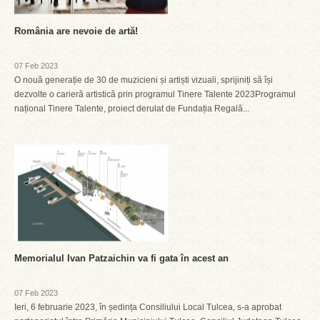
România are nevoie de artă!
07 Feb 2023
O nouă generație de 30 de muzicieni și artiști vizuali, sprijiniți să își
dezvolte o carieră artistică prin programul Tinere Talente 2023Programul
național Tinere Talente, proiect derulat de Fundația Regală...
Memorialul Ivan Patzaichin va fi gata în acest an
07 Feb 2023
Ieri, 6 februarie 2023, în ședința Consiliului Local Tulcea, s-a aprobat