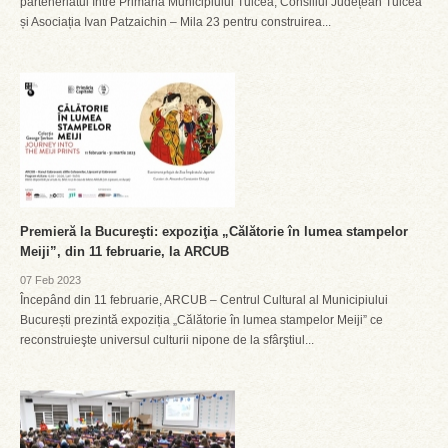
parteneriatul între Primăria Municipiului Tulcea, Consiliul Județean Tulcea
și Asociația Ivan Patzaichin – Mila 23 pentru construirea...
Premieră la Bucureşti: expoziţia „Călătorie în lumea stampelor
Meiji”, din 11 februarie, la ARCUB
07 Feb 2023
Începând din 11 februarie, ARCUB – Centrul Cultural al Municipiului
București prezintă expoziția „Călătorie în lumea stampelor Meiji” ce
reconstruieşte universul culturii nipone de la sfârştiul...