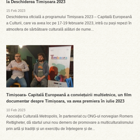
la Deschiderea Timișoara 2023
15 Feb 2023
Deschiderea oficială a programului Timișoara 2023 – Capitală Europeană
a Culturii, care va avea loc pe 17-19 februarie 2023, intră cu pași repezi în
atmosfera de sărbătoare culturală alături de nume...
Timișoara- Capitală Europeană a conviețuirii multietnice, un film
documentar despre Timișoara, va avea premiera în iulie 2023
10 Feb 2023
Asociația Culturală Metropolis, în parteneriat cu ONG-ul norvegian Romers
Rettigheter, dă startul unui nou demers de promovare a multiculturalismului
prin artă și tradiții și un exercițiu de înțelegere și de...