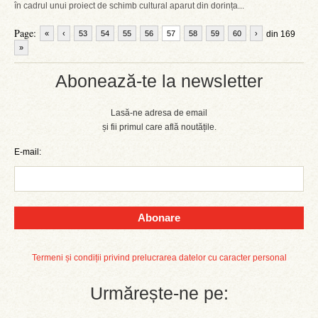
în cadrul unui proiect de schimb cultural aparut din dorința...
Page:
«
‹
53
54
55
56
57
58
59
60
›
din 169
»
Abonează-te la newsletter
Lasă-ne adresa de email
și fii primul care află noutățile.
E-mail:
Abonare
Termeni și condiții privind prelucrarea datelor cu caracter personal
Urmărește-ne pe: