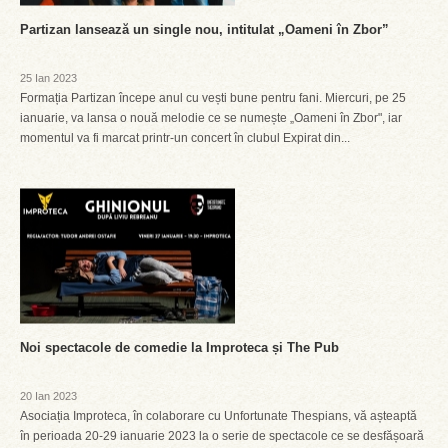
Partizan lansează un single nou, intitulat „Oameni în Zbor”
25 Ian 2023
Formația Partizan începe anul cu vești bune pentru fani. Miercuri, pe 25
ianuarie, va lansa o nouă melodie ce se numește „Oameni în Zbor", iar
momentul va fi marcat printr-un concert în clubul Expirat din...
Noi spectacole de comedie la Improteca și The Pub
20 Ian 2023
Asociația Improteca, în colaborare cu Unfortunate Thespians, vă așteaptă
în perioada 20-29 ianuarie 2023 la o serie de spectacole ce se desfășoară