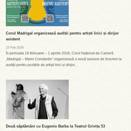
Corul Madrigal organizează audiții pentru artiști lirici și dirijor
asistent
23 Feb 2026
În perioada 16 februarie – 1 aprilie 2026, Corul Național de Cameră
„Madrigal – Marin Constantin” organizează o nouă sesiune de înscrieri la
audiții pentru pozițiile de artiști lirici și dirijor...
Două săptămâni cu Eugenio Barba la Teatrul Grivița 53