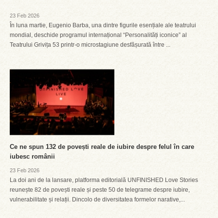
23 Feb 2026
În luna martie, Eugenio Barba, una dintre figurile esențiale ale teatrului
mondial, deschide programul internațional “Personalități iconice” al
Teatrului Grivița 53 printr-o microstagiune desfășurată între ...
Ce ne spun 132 de povești reale de iubire despre felul în care
iubesc românii
23 Feb 2026
La doi ani de la lansare, platforma editorială UNFINISHED Love Stories
reunește 82 de povești reale și peste 50 de telegrame despre iubire,
vulnerabilitate și relații. Dincolo de diversitatea formelor narative,...