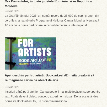
Ora Pământului, în toate județele României și în Republica
Moldova
24 Mar 2026
La Ora Pământului 2026, un număr record de 25.000 de copii și tineri din
corurile și ansamblurile Programului Național Cantus Mundi aniversează
10 ani de la prima participare în cadrul demersului internațional...
Apel deschis pentru artiști: Book.art.est #2 invită creatorii să
reimagineze cartea ca obiect de artă
24 Mar 2026
Înscrieri până pe 3 aprilie Cartea poate fi mai mult decât un suport pentru
text. Poate deveni obiect, concept, experiment vizual. De la această idee
pornește Book.art.est #2, un proiect internațional...