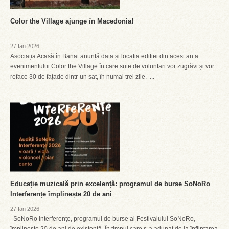
Color the Village ajunge în Macedonia!
27 Ian 2026
Asociația Acasă în Banat anunță data și locația ediției din acest an a
evenimentului Color the Village în care sute de voluntari vor zugrăvi și vor
reface 30 de fațade dintr-un sat, în numai trei zile. ...
Educație muzicală prin excelență: programul de burse SoNoRo
Interferențe împlinește 20 de ani
27 Ian 2026
SoNoRo Interferențe, programul de burse al Festivalului SoNoRo,