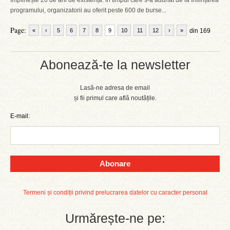
împlinește 20 de ani de existență. În timpul care s-a adunat de la înființarea
programului, organizatorii au oferit peste 600 de burse...
Page:
«
‹
5
6
7
8
9
10
11
12
›
»
din 169
Abonează-te la newsletter
Lasă-ne adresa de email
și fii primul care află noutățile.
E-mail:
Abonare
Termeni și condiții privind prelucrarea datelor cu caracter personal
Urmărește-ne pe: