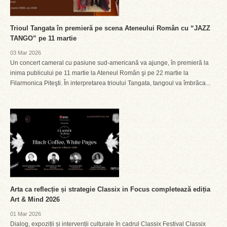
Trioul Tangata în premieră pe scena Ateneului Român cu “JAZZ
TANGO” pe 11 martie
03 Mar 2026
Un concert cameral cu pasiune sud-americană va ajunge, în premieră la
inima publicului pe 11 martie la Ateneul Român şi pe 22 martie la
Filarmonica Piteşti. În interpretarea trioului Tangata, tangoul va îmbrăca...
Arta ca reflecție și strategie Classix in Focus completează ediția
Art & Mind 2026
01 Mar 2026
Dialog, expoziții și intervenții culturale în cadrul Classix Festival Classix