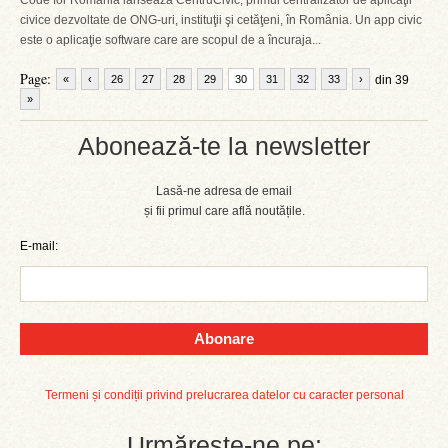
Code for Romania lansează CentruCivic, primul centralizator de aplicaţii
civice dezvoltate de ONG-uri, instituţii şi cetăţeni, în România. Un app civic
este o aplicaţie software care are scopul de a încuraja...
Page:
«
‹
26
27
28
29
30
31
32
33
›
din 39
»
Abonează-te la newsletter
Lasă-ne adresa de email
și fii primul care află noutățile.
E-mail:
Abonare
Termeni și condiții privind prelucrarea datelor cu caracter personal
Urmărește-ne pe: