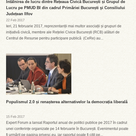
Întâlnirea de lucru dintre Rețeaua Civică București și Grupul de
Lucru pe PMUD BI din cadrul Primăriei București şi Consiliului
Județean Ilfov
22 Feb 2017
Ieri, 21 februarie 2017, reprezentanții mai multor asociații și grupuri de
inițiativă civică, membre ale Rețelei Civice București (RCB) alături de
Centrul de Resurse pentru participare publică (CeRe) au...
Populismul 2.0 și renașterea alternativelor la democrația liberală
15 Feb 2017
Expert Forum a lansat Raportul anual de politici publice pe 2017 în cadrul
unei conferințe organizate pe 14 februarie în București. Evenimentul poate
fi urmărit pe pagina privesc.eu, iar raportul poate fi citit pe...