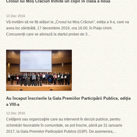
Crosul lui Moș Crăciun trimite un copil în clasa a noua
13 Dec 2016
Vă invităm să ne fiți alături la „Crosul lui Moș Crăciun”, ediția a II-a, care va
avea loc sâmbătă, 17 decembrie 2016, ora 16.00, în Piața Unirii.
Concurenții care se aliniază la startul probei de 3...
Au început înscrierile la Gala Premiilor Participării Publice, ediţia
a VIII-a
12 Dec 2016
Cetăţenii sau organizaţiile care au intervenit în decizii publice, pentru
schimbări favorabile în comunitate, se pot înscrie, până pe 31 ianuarie
2017, la Gala Premiilor Participării Publice (G3P). De asemenea,...