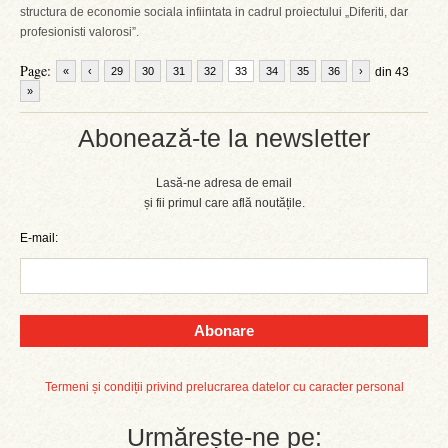
structura de economie sociala infiintata in cadrul proiectului „Diferiti, dar
profesionisti valorosi”.
Page:
«
‹
29
30
31
32
33
34
35
36
›
din 43
»
Abonează-te la newsletter
Lasă-ne adresa de email
și fii primul care află noutățile.
E-mail:
Abonare
Termeni și condiții privind prelucrarea datelor cu caracter personal
Urmărește-ne pe: