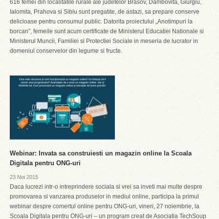
616 femei din localitatile rurale ale judetelor Brasov, Dambovita, Giurgiu,
Ialomita, Prahova si Sibiu sunt pregatite, de astazi, sa prepare conserve
delicioase pentru consumul public. Datorita proiectului „Anotimpuri la
borcan”, femeile sunt acum certificate de Ministerul Educatiei Nationale si
Ministerul Muncii, Familiei si Protectiei Sociale in meseria de lucrator in
domeniul conservelor din legume si fructe.
Webinar: Invata sa construiesti un magazin online la Scoala
Digitala pentru ONG-uri
23 Noi 2015
Daca lucrezi intr-o intreprindere sociala si vrei sa inveti mai multe despre
promovarea si vanzarea produselor in mediul online, participa la primul
webinar despre comertul online pentru ONG-uri, vineri, 27 noiembrie, la
Scoala Digitala pentru ONG-uri – un program creat de Asociatia TechSoup