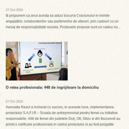
27 Oct 2015
Iti propunem ca anul acesta sa aduci bucuria Craciunului in inimile
angajatilor, colaboratorilor sau partenerilor de afaceri, prin cadouri cu un
mesaj de responsabilitate sociala. Produsele propuse sunt un cadou nu...
O retea profesionala: 448 de ingrijitoare la domiciliu
27 Oct 2015
Asociatia React a incheiat cu succes, in aceasta luna, implementarea
proiectului S.A.F.I.R – Scoala de antreprenoriat pentru femei cu initiative
responsabile. 448 de femei din judetele Dolj, Olt, Sibiu si din Bucuresti au
primit o calificare profesionala in cadrul proiectului si au fost pregatite