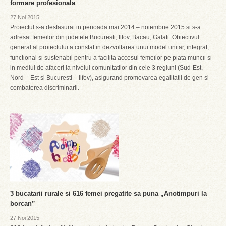
formare profesionala
27 Noi 2015
Proiectul s-a desfasurat in perioada mai 2014 – noiembrie 2015 si s-a
adresat femeilor din judetele Bucuresti, Ilfov, Bacau, Galati. Obiectivul
general al proiectului a constat in dezvoltarea unui model unitar, integrat,
functional si sustenabil pentru a facilita accesul femeilor pe piata muncii si
in mediul de afaceri la nivelul comunitatilor din cele 3 regiuni (Sud-Est,
Nord – Est si Bucuresti – Ilfov), asigurand promovarea egalitatii de gen si
combaterea discriminarii.
3 bucatarii rurale si 616 femei pregatite sa puna „Anotimpuri la
borcan”
27 Noi 2015