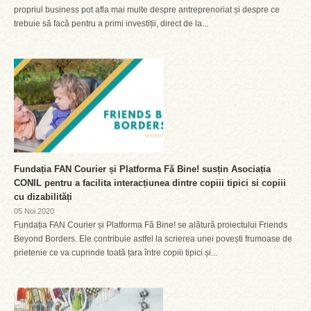
propriul business pot afla mai multe despre antreprenoriat și despre ce
trebuie să facă pentru a primi investiții, direct de la...
Fundația FAN Courier și Platforma Fă Bine! susțin Asociația
CONIL pentru a facilita interacțiunea dintre copiii tipici si copiii
cu dizabilități
05 Noi 2020
Fundația FAN Courier și Platforma Fă Bine! se alătură proiectului Friends
Beyond Borders. Ele contribuie astfel la scrierea unei povești frumoase de
prietenie ce va cuprinde toată țara între copiii tipici și...