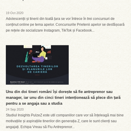
19 Oct 2020
Adolescenții și tinerii din toată țara se vor întrece în trei concursuri de
conținut online pe tema apelor. Concursurile Prietenii apelor se desfășoară
pe rețele de socializare Instagram, TikTok și Facebook...
Unu din doi tineri români își dorește să fie antreprenor sau
manager, iar unu din cinci tineri intenționează să plece din țară
pentru a se angaja sau a studia
24 Sep 2020
Studiul Insights PulzeZ este util companiilor care vor să înțeleagă mai bine
motivațiile și aspirațiile tinerilor din generația Z, care le sunt clienți sau
angajați. Echipa Vreau să Fiu Antreprenor...