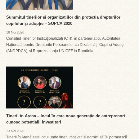
Summitul tinerilor și organizațiilor din protecția drepturilor
copilului și adopție – SOPCA 2020
18 Noi 2020
Consiliul Tinerilor Instituționalizați (CTI), în parteneriat cu Autoritatea
Națională pentru Drepturile Persoanelor cu Dizabilități, Copii și Adopții
(ANDPDCA), și Reprezentanța UNICEF în România...
Tinerii în Arena – locul în care noua generație de antreprenori
cunosc potențialii investitori
13 Noi 2020
Tinerii în Arenă este locul unde tinerii motivați și dornici să își pornească