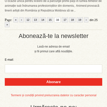
O ocazie unică pentru liceeni de a parcurge primii pași în lumea filmelor de
animație sub îndrumarea profesioniștilor din domeniu, Animest provoacă
tinerii artiști din România și Republica Moldova să se...
Page:
«
‹
12
13
14
15
16
17
18
19
›
din 25
»
Abonează-te la newsletter
Lasă-ne adresa de email
și fii primul care află noutățile.
E-mail:
Abonare
Termeni și condiții privind prelucrarea datelor cu caracter personal