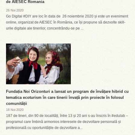
de AIESEC Romania
26 Noi 2020
Go Digital #DIY are loc în data de 26 noiembrie 2020 și este un eveniment
online, organizat de AIESEC în România, ce își propune să dezvolte skill-
urile digitale ale tinerilor, concentrându-se pe ...
Fundația Noi Orizonturi a lansat un program de învățare hibrid cu
tematica ecoturism în care tinerii învață prin proiecte în folosul
comunității
18 Noi 2020
187 de tineri, din 90 de localități, între 13 și 20 ani s-au înscris în #edulab –
programul care îmbină armonios interesele de dezvoltare personală și
profesională cu oportunitățile de dezvoltare a...