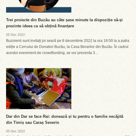
Trei proiecte din Buzău au câte șase minute la dispoziție să-și
prezinte ideea ca să obțină finanțare
05 Dec 2022
Buzoienii sunt invitați joi seară pe 8 decembrie 2022 la ora 18:00 la a patra
ediție a Cercului de Donatori Buzău, la Casa Berarilor din Buzău. În cadrul
acestui eveniment de crowdfunding, se vor prezenta 3...
Dar din Dar se face Rai: donează și tu pentru o familie necăjită
din Timiș sau Caraș Severin
05 Dec 2022