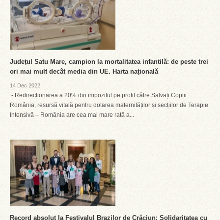
Județul Satu Mare, campion la mortalitatea infantilă: de peste trei
ori mai mult decât media din UE. Harta națională
14 Dec 2022
- Redirecționarea a 20% din impozitul pe profit către Salvați Copiii
România, resursă vitală pentru dotarea maternităților și secțiilor de Terapie
Intensivă – România are cea mai mare rată a...
Record absolut la Festivalul Brazilor de Crăciun: Solidaritatea cu