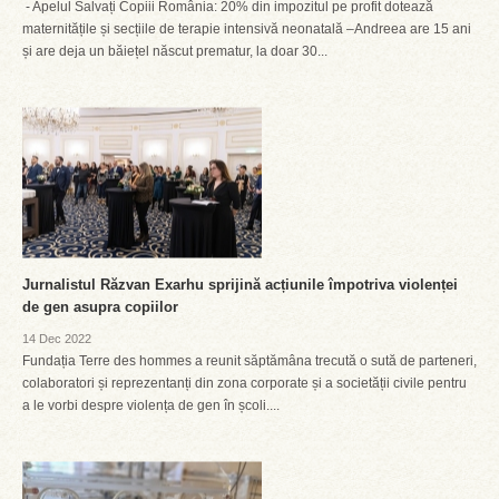
- Apelul Salvați Copiii România: 20% din impozitul pe profit dotează
maternitățile și secțiile de terapie intensivă neonatală –Andreea are 15 ani
și are deja un băiețel născut prematur, la doar 30...
Jurnalistul Răzvan Exarhu sprijină acțiunile împotriva violenței
de gen asupra copiilor
14 Dec 2022
Fundația Terre des hommes a reunit săptămâna trecută o sută de parteneri,
colaboratori și reprezentanți din zona corporate și a societății civile pentru
a le vorbi despre violența de gen în școli....