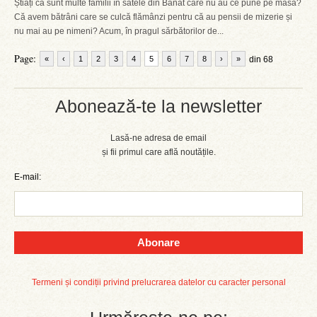
Știați că sunt multe familii în satele din Banat care nu au ce pune pe masă?
Că avem bătrâni care se culcă flămânzi pentru că au pensii de mizerie și
nu mai au pe nimeni? Acum, în pragul sărbătorilor de...
Page:
«
‹
1
2
3
4
5
6
7
8
›
»
din 68
Abonează-te la newsletter
Lasă-ne adresa de email
și fii primul care află noutățile.
E-mail:
Abonare
Termeni și condiții privind prelucrarea datelor cu caracter personal