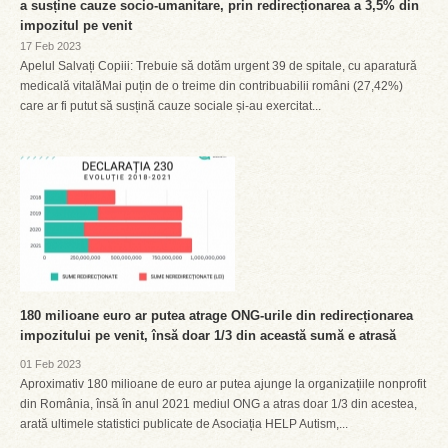
a susține cauze socio-umanitare, prin redirecționarea a 3,5% din
impozitul pe venit
17 Feb 2023
Apelul Salvați Copiii: Trebuie să dotăm urgent 39 de spitale, cu aparatură
medicală vitalăMai puțin de o treime din contribuabilii români (27,42%)
care ar fi putut să susțină cauze sociale și-au exercitat...
180 milioane euro ar putea atrage ONG-urile din redirecționarea
impozitului pe venit, însă doar 1/3 din această sumă e atrasă
01 Feb 2023
Aproximativ 180 milioane de euro ar putea ajunge la organizațiile nonprofit
din România, însă în anul 2021 mediul ONG a atras doar 1/3 din acestea,
arată ultimele statistici publicate de Asociația HELP Autism,...