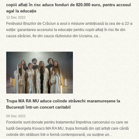
copiii aflați în risc aduce fonduri de 820.000 euro, pentru accesul
egal la educație
12 Dec 2022
Festivalul Brazilor de Crăciun a avut o misiune ambițioasă la cea de-a 22-a
ediție: garantarea accesului la educație pentru copiii aflați în risc fie din
cauza sărăciei, fie din cauza războiului din Ucraina, ca...
Trupa MA RA MU aduce colinde străvechi maramureșene la
București într-un concert caritabil
05 Dec 2022
Fondurile sunt donate pentru tratamentul împotriva cancerului cu care se
luptă Georgeta Kovacs MA RA MU, trupa formată din opt artiști care cântă
colinde din străbuni într-o formă contemporană, va susține un...