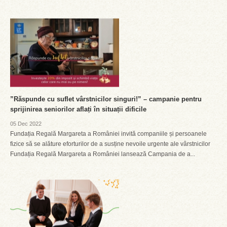
”Răspunde cu suflet vârstnicilor singuri!” – campanie pentru
sprijinirea seniorilor aflați în situații dificile
05 Dec 2022
Fundația Regală Margareta a României invită companiile și persoanele
fizice să se alăture eforturilor de a susține nevoile urgente ale vârstnicilor
Fundația Regală Margareta a României lansează Campania de a...