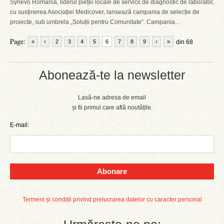
Synevo România, liderul pieței locale de servicii de diagnostic de laborator,
cu susținerea Asociației Medicover, lansează campania de selecție de
proiecte, sub umbrela „Soluții pentru Comunitate”. Campania...
Page:
«
‹
2
3
4
5
6
7
8
9
›
»
din 68
Abonează-te la newsletter
Lasă-ne adresa de email
și fii primul care află noutățile.
E-mail:
Abonare
Termeni și condiții privind prelucrarea datelor cu caracter personal