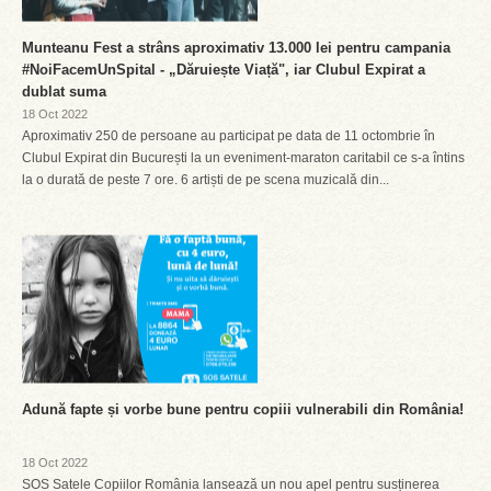
Munteanu Fest a strâns aproximativ 13.000 lei pentru campania
#NoiFacemUnSpital - „Dăruiește Viață", iar Clubul Expirat a
dublat suma
18 Oct 2022
Aproximativ 250 de persoane au participat pe data de 11 octombrie în
Clubul Expirat din București la un eveniment-maraton caritabil ce s-a întins
la o durată de peste 7 ore. 6 artiști de pe scena muzicală din...
Adună fapte și vorbe bune pentru copiii vulnerabili din România!
18 Oct 2022
SOS Satele Copiilor România lansează un nou apel pentru susținerea