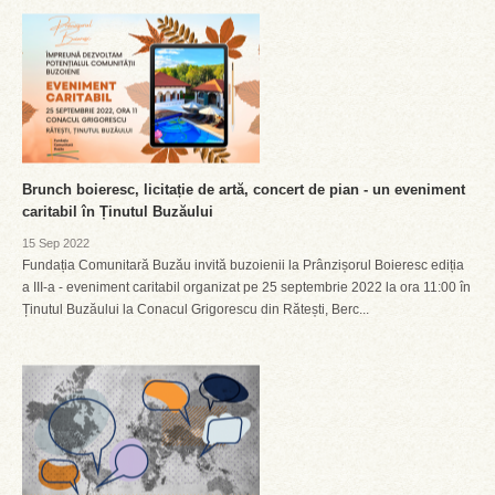
Brunch boieresc, licitație de artă, concert de pian - un eveniment
caritabil în Ținutul Buzăului
15 Sep 2022
Fundația Comunitară Buzău invită buzoienii la Prânzișorul Boieresc ediția
a III-a - eveniment caritabil organizat pe 25 septembrie 2022 la ora 11:00 în
Ținutul Buzăului la Conacul Grigorescu din Rătești, Berc...