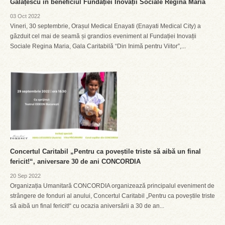
Gălățescu în beneficiul Fundației Inovații Sociale Regina Maria
03 Oct 2022
Vineri, 30 septembrie, Orașul Medical Enayati (Enayati Medical City) a
găzduit cel mai de seamă și grandios eveniment al Fundației Inovații
Sociale Regina Maria, Gala Caritabilă “Din Inimă pentru Viitor”,...
Concertul Caritabil „Pentru ca poveștile triste să aibă un final
fericit!“, aniversare 30 de ani CONCORDIA
20 Sep 2022
Organizația Umanitară CONCORDIA organizează principalul eveniment de
strângere de fonduri al anului, Concertul Caritabil „Pentru ca poveștile triste
să aibă un final fericit!“ cu ocazia aniversării a 30 de an...