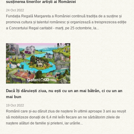
susținerea tinerilor artiști ai României
24 Oct 2022
Fundația Regală Margareta a României continuă tradiția de a susține și
promova cultura și talentul românesc și organizează a treisprezecea ediție
a Concertului Regal caritabil - marți, pe 25 octombrie, la...
Dacă îți dăruiești ziua, nu ești cu un an mai bătrân, ci cu un an
mai bun
19 Oct 2022
Românii care și-au dăruit ziua de naștere în ultimii aproape 3 ani au reușit
să mobilizeze donații de 6,4 mil leiÎn fiecare an ne sărbătorim zilele de
naștere alături de familie și prieteni, iar urările...