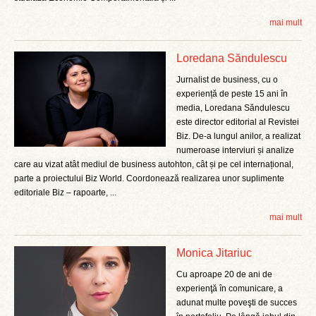
mai mult
Loredana Săndulescu
Jurnalist de business, cu o
experiență de peste 15 ani în
media, Loredana Săndulescu
este director editorial al Revistei
Biz. De-a lungul anilor, a realizat
numeroase interviuri și analize
care au vizat atât mediul de business autohton, cât și pe cel internațional,
parte a proiectului Biz World. Coordonează realizarea unor suplimente
editoriale Biz – rapoarte, ...
mai mult
Monica Jitariuc
Cu aproape 20 de ani de
experienţă în comunicare, a
adunat multe poveşti de succes