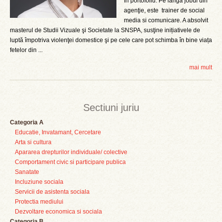
în portofoliu. Pe lângă jobul din
agenţie, este trainer de social
media si comunicare. A absolvit
masterul de Studii Vizuale şi Societate la SNSPA, susţine inițiativele de
luptă împotriva violenţei domestice şi pe cele care pot schimba în bine viața
fetelor din ...
mai mult
Sectiuni juriu
Categoria A
Educatie, Invatamant, Cercetare
Arta si cultura
Apararea drepturilor individuale/ colective
Comportament civic si participare publica
Sanatate
Incluziune sociala
Servicii de asistenta sociala
Protectia mediului
Dezvoltare economica si sociala
Categoria B