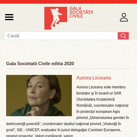
Gala Societatii Civile editia 2020
Aurora Liiceanu
Aurora Liiceanu este membru
fondator şi în board-ul SAR
(Societatea Academică
Română), coordonator naţional
în proiectul european Agis
privind „Dimensiunea gender în
delincvenţă juvenilă", coordonator studiul naţional privind „Violenţă în
şcoli", ISE - UNICEF, evaluator în juriul delegaţiei Comisiei Europene,
privind proiectul „Valori româneşti, valori ...