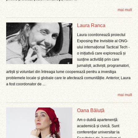
mai mult
Laura Ranca
Laura coordonează proiectul
Exposing the Invisible al ONG-
ului internațional Tactical Tech -
o inițiativă care explorează și
susține activități prin care
jurnaliști, activiști, programatori,
artiști și voluntari din întreaga lume cooperează pentru a investiga
problemele locale și globale care le afectează comunitățile. Anterior, Laura
a fost coordonator de ...
mai mult
Oana Băluță
Am o dublă apartenență:
academică și civică. Sunt
conferențiar universitar la