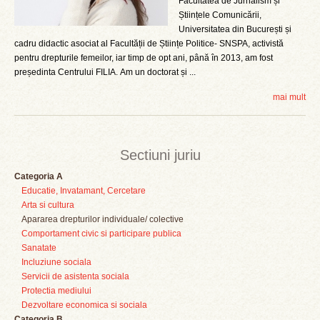
Facultatea de Jurnalism și
Științele Comunicării,
Universitatea din București și
cadru didactic asociat al Facultății de Științe Politice- SNSPA, activistă
pentru drepturile femeilor, iar timp de opt ani, până în 2013, am fost
președinta Centrului FILIA. Am un doctorat și ...
mai mult
Sectiuni juriu
Categoria A
Educatie, Invatamant, Cercetare
Arta si cultura
Apararea drepturilor individuale/ colective
Comportament civic si participare publica
Sanatate
Incluziune sociala
Servicii de asistenta sociala
Protectia mediului
Dezvoltare economica si sociala
Categoria B