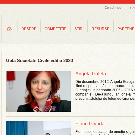
Contul meu
Ca
DESPRE
COMPETIȚIE
ŞTIRI
RESURSE
PARTENE
Gala Societatii Civile editia 2020
Angela Galeța
Din decembrie 2012, Angela Galeța 
fiind responsabilă de elaborarea str
Fundaţiei. În perioada 2005 – 2016
companiei. De-a lungul anilor s-a im
precum: „Soluţia de telemedicină pe
Florin Ghinda
Florin este educator de emoție și gân