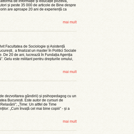
latforma de informație și educație pozitivă,
ori și peste 35 000 de articole de Bine despre
orin are aproape 20 ani de experiență ca
mai mult
vit Facultatea de Sociologie și Asistență
ucurești, a finalizat un master în Politici Sociale
e. De 20 de ani, lucrează în Fundația Agenția
 Gelu este militant pentru drepturile omului,
mai mult
 de dezvoltarea gândirii) și psihopedagog cu un
tatea București. Este autor de cursuri de
 Relaxării”; „Time: Un altfel de Time
ilor: „Cum învață cel mai bine copiii” - și a
mai mult