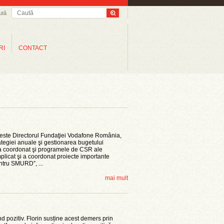
ută
RI
CONTACT
este Directorul Fundaţiei Vodafone România,
ategiei anuale şi gestionarea bugetului
 a coordonat şi programele de CSR ale
plicat şi a coordonat proiecte importante
ntru SMURD”, ...
mai mult
d pozitiv. Florin susține acest demers prin