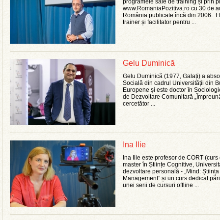
programele sale de training și prin p
www.RomaniaPozitiva.ro cu 30 de aut
România publicate încă din 2006. Fl
trainer și facilitator pentru ...
Gelu Duminică
Gelu Duminică (1977, Galați) a absol
Socială din cadrul Universității din B
Europene și este doctor în Sociologi
de Dezvoltare Comunitară „Împreună”.
cercetător ...
Ina Ilie
Ina Ilie este profesor de CORT (curs
master în Științe Cognitive, Universi
dezvoltare personală - „Mind: Știința
Management” și un curs dedicat părinț
unei serii de cursuri offline ...