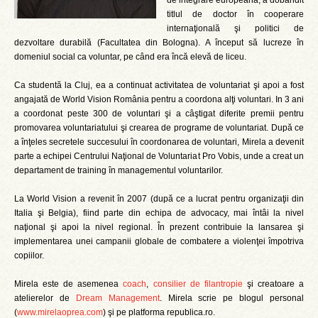
de integrare europeană, a dobândit
titlul de doctor în cooperare
internaţională şi politici de
dezvoltare durabilă (Facultatea din Bologna). A început să lucreze în
domeniul social ca voluntar, pe când era încă elevă de liceu.
Ca studentă la Cluj, ea a continuat activitatea de voluntariat şi apoi a fost
angajată de World Vision România pentru a coordona alţi voluntari. In 3 ani
a coordonat peste 300 de voluntari şi a câştigat diferite premii pentru
promovarea voluntariatului şi crearea de programe de voluntariat. După ce
a înţeles secretele succesului în coordonarea de voluntari, Mirela a devenit
parte a echipei Centrului Naţional de Voluntariat Pro Vobis, unde a creat un
departament de training în managementul voluntarilor.
La World Vision a revenit în 2007 (după ce a lucrat pentru organizaţii din
Italia şi Belgia), fiind parte din echipa de advocacy, mai întâi la nivel
naţional şi apoi la nivel regional. În prezent contribuie la lansarea şi
implementarea unei campanii globale de combatere a violenţei împotriva
copiilor.
Mirela este de asemenea
coach
,
consilier de filantropie
şi creatoare a
atelierelor de
Dream Management
. Mirela scrie pe blogul personal
(
www.mirelaoprea.com
) şi pe platforma republica.ro.