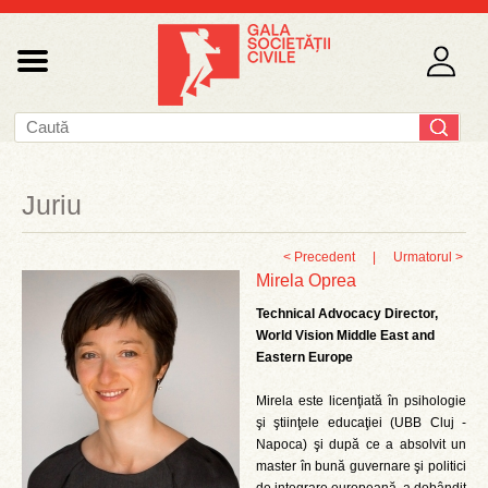
Juriu
< Precedent
|
Urmatorul >
Mirela Oprea
Technical Advocacy Director,
World Vision Middle East and
Eastern Europe
Mirela este licenţiată în psihologie
şi ştiinţele educaţiei (UBB Cluj -
Napoca) şi după ce a absolvit un
master în bună guvernare şi politici