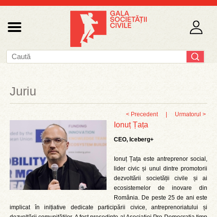
Juriu
< Precedent
|
Urmatorul >
Ionuț Țața
CEO, Iceberg+
Ionuț Țața este antreprenor social,
lider civic și unul dintre promotorii
dezvoltării societății civile și ai
ecosistemelor de inovare din
România. De peste 25 de ani este
implicat în inițiative dedicate participării civice, antreprenoriatului și