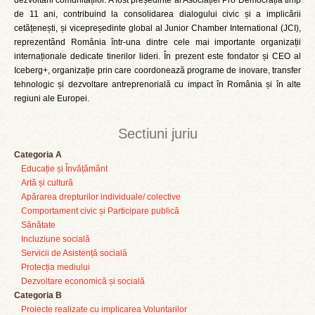
dezvoltării comunităților. A fost președinte al Asociației Pro Democrația timp
de 11 ani, contribuind la consolidarea dialogului civic și a implicării
cetățenești, și vicepreședinte global al Junior Chamber International (JCI),
reprezentând România într-una dintre cele mai importante organizații
internaționale dedicate tinerilor lideri. În prezent este fondator și CEO al
Iceberg+, organizație prin care coordonează programe de inovare, transfer
tehnologic și dezvoltare antreprenorială cu impact în România și în alte
regiuni ale Europei.
Sectiuni juriu
Categoria A
Educație și Învățământ
Artă și cultură
Apărarea drepturilor individuale/ colective
Comportament civic și Participare publică
Sănătate
Incluziune socială
Servicii de Asistență socială
Protecția mediului
Dezvoltare economică și socială
Categoria B
Proiecte realizate cu implicarea Voluntarilor