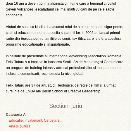
doar 16 ani a devenit prima alpinista din lume care a terminat circuitul
Seven Volcanoes, escaladand cei mai inalti vulcani de pe cele sapte
continente.
Alaturi de sotia sa Nadia si-a asumat rolul de a crea un mediu sigur pentru
copii si educational pentru acestia si parintii lor. In 2005 au lansat primul
radio din Europa pentru familiile cu copii, Itsy Bitsy, care le ofera acestora
programe educationale si inspirationale.
In calitate de presedinte al International Advertising Association Romania,
Felix Tataru s-a implicat in lansarea Scolii IAA de Marketing si Comunicare,
un program de training intensiv adresat profesionistilor si incepatorilor din
industria comunicarii, recunoscuta la nivel global.
Felix Tataru are 37 de ani, studii Teologice, de regie de film si a urmat
cursurile de EMBA ale Berlin School of Creative Leadership.
Sectiuni juriu
Categoria A
Educatie, Invatamant, Cercetare
Arta si cultura