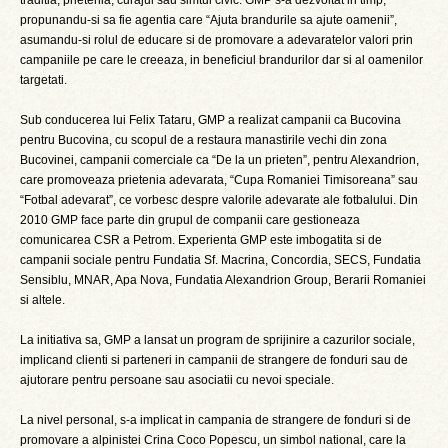
traditia, prietenia, curajul sau simtul civic. GMP s-a dezvoltat in timp,
propunandu-si sa fie agentia care “Ajuta brandurile sa ajute oamenii”,
asumandu-si rolul de educare si de promovare a adevaratelor valori prin
campaniile pe care le creeaza, in beneficiul brandurilor dar si al oamenilor
targetati.
Sub conducerea lui Felix Tataru, GMP a realizat campanii ca Bucovina
pentru Bucovina, cu scopul de a restaura manastirile vechi din zona
Bucovinei, campanii comerciale ca “De la un prieten”, pentru Alexandrion,
care promoveaza prietenia adevarata, “Cupa Romaniei Timisoreana” sau
“Fotbal adevarat”, ce vorbesc despre valorile adevarate ale fotbalului. Din
2010 GMP face parte din grupul de companii care gestioneaza
comunicarea CSR a Petrom. Experienta GMP este imbogatita si de
campanii sociale pentru Fundatia Sf. Macrina, Concordia, SECS, Fundatia
Sensiblu, MNAR, Apa Nova, Fundatia Alexandrion Group, Berarii Romaniei
si altele.
La initiativa sa, GMP a lansat un program de sprijinire a cazurilor sociale,
implicand clienti si parteneri in campanii de strangere de fonduri sau de
ajutorare pentru persoane sau asociatii cu nevoi speciale.
La nivel personal, s-a implicat in campania de strangere de fonduri si de
promovare a alpinistei Crina Coco Popescu, un simbol national, care la