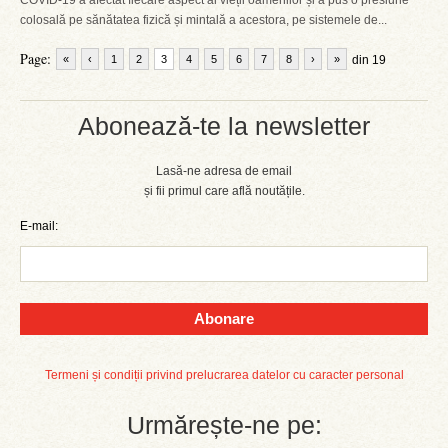
COVID-19 a afectat fiecare aspect al vieții oamenilor și a pus o presiune
colosală pe sănătatea fizică și mintală a acestora, pe sistemele de...
Page:
«
‹
1
2
3
4
5
6
7
8
›
»
din 19
Abonează-te la newsletter
Lasă-ne adresa de email
și fii primul care află noutățile.
E-mail:
Abonare
Termeni și condiții privind prelucrarea datelor cu caracter personal
Urmărește-ne pe: