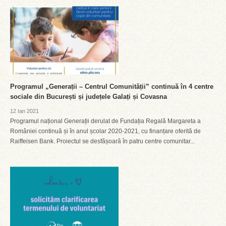
Programul „Generații – Centrul Comunității” continuă în 4 centre
sociale din București și județele Galați și Covasna
12 Ian 2021
Programul național Generații derulat de Fundația Regală Margareta a
României continuă și în anul școlar 2020-2021, cu finanțare oferită de
Raiffeisen Bank. Proiectul se desfășoară în patru centre comunitar...