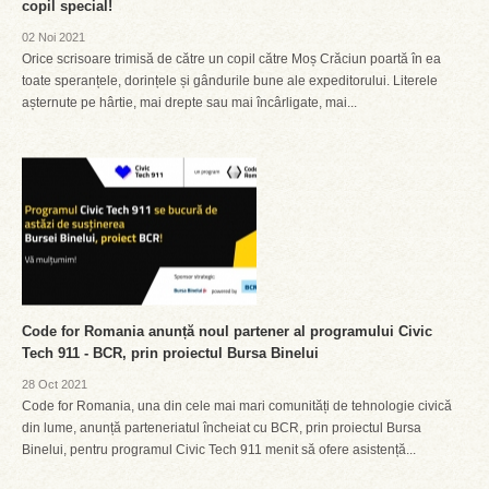
copil special!
02 Noi 2021
Orice scrisoare trimisă de către un copil către Moș Crăciun poartă în ea
toate speranțele, dorințele și gândurile bune ale expeditorului. Literele
așternute pe hârtie, mai drepte sau mai încârligate, mai...
Code for Romania anunță noul partener al programului Civic
Tech 911 - BCR, prin proiectul Bursa Binelui
28 Oct 2021
Code for Romania, una din cele mai mari comunități de tehnologie civică
din lume, anunță parteneriatul încheiat cu BCR, prin proiectul Bursa
Binelui, pentru programul Civic Tech 911 menit să ofere asistență...