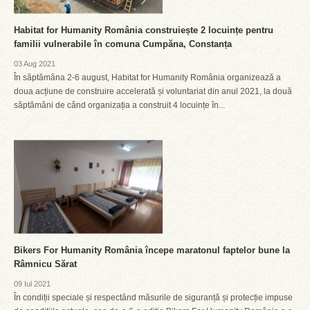
Habitat for Humanity România construiește 2 locuințe pentru
familii vulnerabile în comuna Cumpăna, Constanța
03 Aug 2021
În săptămâna 2-6 august, Habitat for Humanity România organizează a
doua acțiune de construire accelerată și voluntariat din anul 2021, la două
săptămâni de când organizația a construit 4 locuințe în...
Bikers For Humanity România începe maratonul faptelor bune la
Râmnicu Sărat
09 Iul 2021
În condiții speciale și respectând măsurile de siguranță și protecție impuse