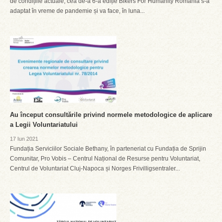
de condițiile actuale, cea de-a 6-a ediție Bikers For Humanity România s-a
adaptat în vreme de pandemie și va face, în luna...
Au început consultările privind normele metodologice de aplicare
a Legii Voluntariatului
17 Iun 2021
Fundația Serviciilor Sociale Bethany, în parteneriat cu Fundația de Sprijin
Comunitar, Pro Vobis – Centrul Național de Resurse pentru Voluntariat,
Centrul de Voluntariat Cluj-Napoca și Norges Frivilligsentraler...