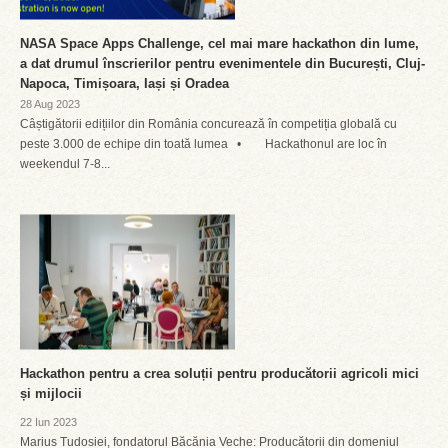
NASA Space Apps Challenge, cel mai mare hackathon din lume,
a dat drumul înscrierilor pentru evenimentele din București, Cluj-
Napoca, Timișoara, Iași și Oradea
28 Aug 2023
Câștigătorii edițiilor din România concurează în competiția globală cu
peste 3.000 de echipe din toată lumea • Hackathonul are loc în
weekendul 7-8...
Hackathon pentru a crea soluții pentru producătorii agricoli mici
și mijlocii
22 Iun 2023
Marius Tudosiei, fondatorul Băcănia Veche: Producătorii din domeniul