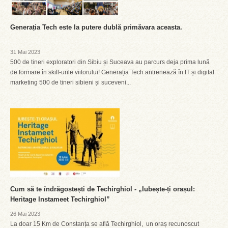
Generația Tech este la putere dublă primăvara aceasta.
31 Mai 2023
500 de tineri exploratori din Sibiu și Suceava au parcurs deja prima lună
de formare în skill-urile viitorului! Generația Tech antrenează în IT și digital
marketing 500 de tineri sibieni și suceveni...
Cum să te îndrăgostești de Techirghiol - „Iubește-ți orașul:
Heritage Instameet Techirghiol”
26 Mai 2023
La doar 15 Km de Constanța se află Techirghiol, un oraș recunoscut