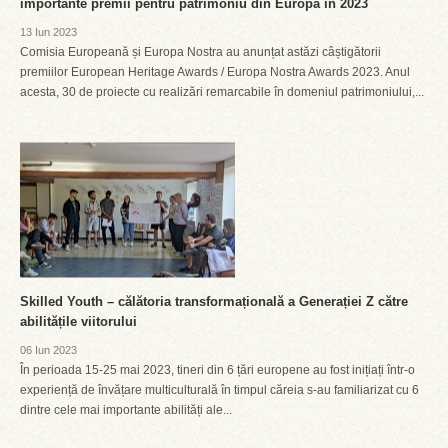
importante premii pentru patrimoniu din Europa în 2023
13 Iun 2023
Comisia Europeană și Europa Nostra au anunțat astăzi câștigătorii
premiilor European Heritage Awards / Europa Nostra Awards 2023. Anul
acesta, 30 de proiecte cu realizări remarcabile în domeniul patrimoniului,...
Skilled Youth – călătoria transformațională a Generației Z către
abilitățile viitorului
06 Iun 2023
În perioada 15-25 mai 2023, tineri din 6 țări europene au fost inițiați într-o
experiență de învățare multiculturală în timpul căreia s-au familiarizat cu 6
dintre cele mai importante abilități ale...