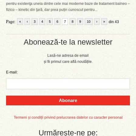
pentru existenţa uneia dintre cele mai moderne baze de tratament balneo –
fizico – kinetic din ţară, dar prea puțin cunoscut pentru...
Page:
«
‹
3
4
5
6
7
8
9
10
›
»
din 43
Abonează-te la newsletter
Lasă-ne adresa de email
și fii primul care află noutățile.
E-mail:
Abonare
Termeni și condiții privind prelucrarea datelor cu caracter personal
Urmărește-ne pe: