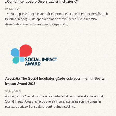
„Conferinței despre Diversitate și Incluziune”
04 Noi 2023
~250 de participanți se vor alătura primei ediții a conferinței, desfășurată
în format hibrid; 25 de speakeri vor dezbate 6 teme: Ce înseamnă
diversitatea și incluziunea pentru organizații,...
Asociația The Social Incubator găzduiește evenimentul Social
Impact Award 2023
31 Aug 2023
Asociația The Social Incubator, în parteneriat cu organizația non-profit,
Social Impact Award, își propune să încurajeze și să sprijine tinerii în
realizarea afacerilor sociale, contribuind astfel la ...