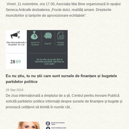
Vineri, 11 noiembrie, ora 17.00, Asociația Mai Bine organizează în spațiul
Seneca Anticafe dezbaterea „Fructe dulci, realități amare. Drepturile
muncitorilor și lanțurile de aprovizionare echitabile”.
Eu nu știu, tu nu știi care sunt sursele de finanțare și bugetele
partidelor politice
28 Sep 2016
De ziua internațională a dreptului de a ști, Centrul pentru Inovare Publică
solicită partidelor politice informații despre sursele de finanțare și bugete și
provoacă cetățenii să trimită în număr cât...