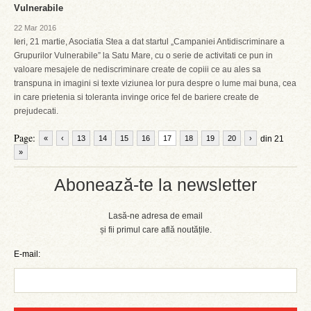
Vulnerabile
22 Mar 2016
Ieri, 21 martie, Asociatia Stea a dat startul „Campaniei Antidiscriminare a
Grupurilor Vulnerabile” la Satu Mare, cu o serie de activitati ce pun in
valoare mesajele de nediscriminare create de copiii ce au ales sa
transpuna in imagini si texte viziunea lor pura despre o lume mai buna, cea
in care prietenia si toleranta invinge orice fel de bariere create de
prejudecati.
Page:
«
‹
13
14
15
16
17
18
19
20
›
din 21
»
Abonează-te la newsletter
Lasă-ne adresa de email
și fii primul care află noutățile.
E-mail: