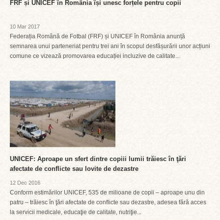
FRF și UNICEF în România își unesc forțele pentru copii
10 Mar 2017
Federația Română de Fotbal (FRF) și UNICEF în România anunță
semnarea unui parteneriat pentru trei ani în scopul desfășurării unor acțiuni
comune ce vizează promovarea educației incluzive de calitate...
UNICEF: Aproape un sfert dintre copiii lumii trăiesc în ţări
afectate de conflicte sau lovite de dezastre
12 Dec 2016
Conform estimărilor UNICEF, 535 de milioane de copii – aproape unu din
patru – trăiesc în ţări afectate de conflicte sau dezastre, adesea fără acces
la servicii medicale, educaţie de calitate, nutriţie...