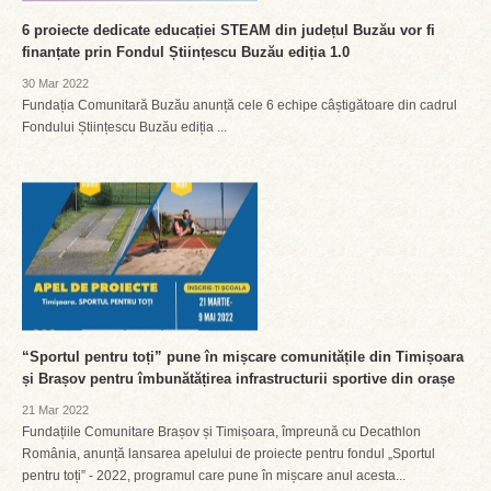
6 proiecte dedicate educației STEAM din județul Buzău vor fi
finanțate prin Fondul Științescu Buzău ediția 1.0
30 Mar 2022
Fundația Comunitară Buzău anunță cele 6 echipe câștigătoare din cadrul
Fondului Științescu Buzău ediția ...
“Sportul pentru toți” pune în mișcare comunitățile din Timișoara
și Brașov pentru îmbunătățirea infrastructurii sportive din orașe
21 Mar 2022
Fundațiile Comunitare Brașov și Timișoara, împreună cu Decathlon
România, anunță lansarea apelului de proiecte pentru fondul „Sportul
pentru toți” - 2022, programul care pune în mișcare anul acesta...