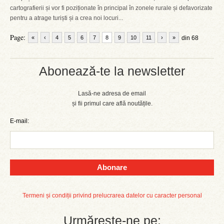
cartografierii și vor fi poziționate în principal în zonele rurale și defavorizate
pentru a atrage turiști și a crea noi locuri...
Page:
«
‹
4
5
6
7
8
9
10
11
›
»
din 68
Abonează-te la newsletter
Lasă-ne adresa de email
și fii primul care află noutățile.
E-mail:
Abonare
Termeni și condiții privind prelucrarea datelor cu caracter personal
Urmărește-ne pe: