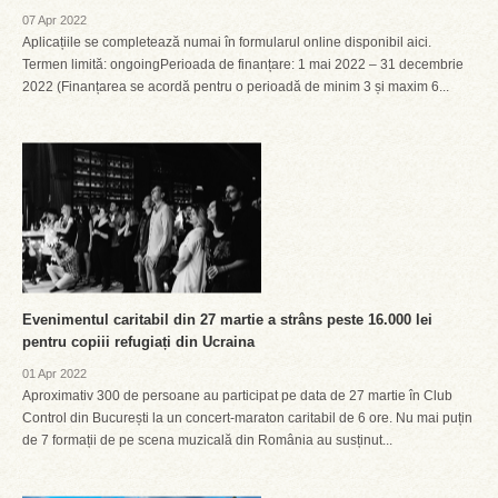
07 Apr 2022
Aplicațiile se completează numai în formularul online disponibil aici.
Termen limită: ongoingPerioada de finanțare: 1 mai 2022 – 31 decembrie
2022 (Finanțarea se acordă pentru o perioadă de minim 3 și maxim 6...
Evenimentul caritabil din 27 martie a strâns peste 16.000 lei
pentru copiii refugiați din Ucraina
01 Apr 2022
Aproximativ 300 de persoane au participat pe data de 27 martie în Club
Control din București la un concert-maraton caritabil de 6 ore. Nu mai puțin
de 7 formații de pe scena muzicală din România au susținut...