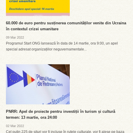
60.000 de euro pentru susținerea comunităților venite din Ucraina
în contextul crizei umanitare
09 Mar 2022
Programul Start ONG lansează în data de 14 martie, ora 9:00, un apel
special adresat organizațiilor neguvernamentale...
PNRR: Apel de proiecte pentru investiții în turism și cultură
termen: 13 martie, ora 24:00
02 Mar 2022
Cel puțin 225 de situri vor fi incluse în rutele culturale, vor fi alese pe baza