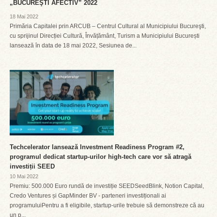
„BUCUREŞTI AFECTIV” 2022
18 Mai 2022
Primăria Capitalei prin ARCUB – Centrul Cultural al Municipiului Bucureşti,
cu sprijinul Direcției Cultură, Învățământ, Turism a Municipiului București
lansează în data de 18 mai 2022, Sesiunea de...
Techcelerator lansează Investment Readiness Program #2,
programul dedicat startup-urilor high-tech care vor să atragă
investiții SEED
10 Mai 2022
Premiu: 500.000 Euro rundă de investiție SEEDSeedBlink, Notion Capital,
Credo Ventures și GapMinder BV - parteneri investiționali ai
programuluiPentru a fi eligibile, startup-urile trebuie să demonstreze că au
un p...