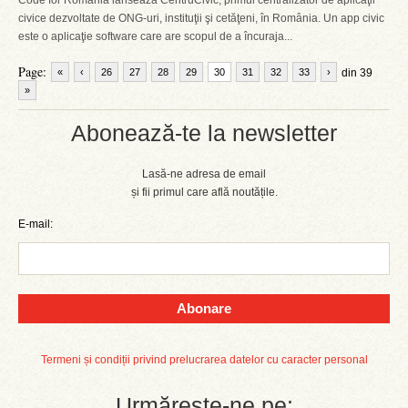
Code for Romania lansează CentruCivic, primul centralizator de aplicaţii
civice dezvoltate de ONG-uri, instituţii şi cetăţeni, în România. Un app civic
este o aplicaţie software care are scopul de a încuraja...
Page:
«
‹
26
27
28
29
30
31
32
33
›
din 39
»
Abonează-te la newsletter
Lasă-ne adresa de email
și fii primul care află noutățile.
E-mail:
Abonare
Termeni și condiții privind prelucrarea datelor cu caracter personal
Urmărește-ne pe: