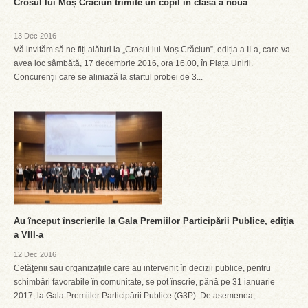
Crosul lui Moș Crăciun trimite un copil în clasa a noua
13 Dec 2016
Vă invităm să ne fiți alături la „Crosul lui Moș Crăciun”, ediția a II-a, care va
avea loc sâmbătă, 17 decembrie 2016, ora 16.00, în Piața Unirii.
Concurenții care se aliniază la startul probei de 3...
Au început înscrierile la Gala Premiilor Participării Publice, ediţia
a VIII-a
12 Dec 2016
Cetăţenii sau organizaţiile care au intervenit în decizii publice, pentru
schimbări favorabile în comunitate, se pot înscrie, până pe 31 ianuarie
2017, la Gala Premiilor Participării Publice (G3P). De asemenea,...