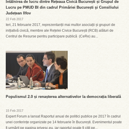
Întâlnirea de lucru dintre Rețeaua Civică București și Grupul de
Lucru pe PMUD BI din cadrul Primăriei București şi Consiliului
Județean Ilfov
22 Feb 2017
Ieri, 21 februarie 2017, reprezentanții mai multor asociații și grupuri de
inițiativă civică, membre ale Rețelei Civice București (RCB) alături de
Centrul de Resurse pentru participare publică (CeRe) au...
Populismul 2.0 și renașterea alternativelor la democrația liberală
15 Feb 2017
Expert Forum a lansat Raportul anual de politici publice pe 2017 în cadrul
unei conferințe organizate pe 14 februarie în București. Evenimentul poate
fi urmărit pe pagina privesc.eu, iar raportul poate fi citit pe...