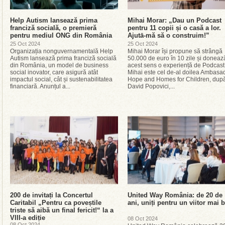
Help Autism lansează prima
Mihai Morar: „Dau un Podcast
franciză socială, o premieră
pentru 11 copii și o casă a lor.
pentru mediul ONG din România
Ajutā-mă să o construim!”
25 Oct 2024
25 Oct 2024
Organizația nonguvernamentală Help
Mihai Morar își propune să strângă
Autism lansează prima franciză socială
50.000 de euro în 10 zile și doneaz
din România, un model de business
acest sens o experiență de Podcast
social inovator, care asigură atât
Mihai este cel de-al doilea Ambasa
impactul social, cât și sustenabilitatea
Hope and Homes for Children, dup
financiară. Anunțul a...
David Popovici,...
200 de invitați la Concertul
United Way România: de 20 de
Caritabil „Pentru ca poveștile
ani, uniți pentru un viitor mai 
triste să aibă un final fericit!“ la a
VIII-a ediție
08 Oct 2024
08 Oct 2024