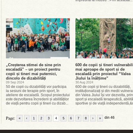
împreună la muzeu”. Prin această...
„Creșterea stimei de sine prin
600 de copii și tineri vulnerabil
escaladă” – un proiect pentru
mai aproape de sport și de
copii și tineri mai puternici,
escaladă prin proiectul “Valea
dincolo de dizabilități
Jiului la înălțime”
09 Sep 2024
30 Aug 2024
50 de copii cu dizabilități vor participa
600 de copii și tineri cu dizabilități,
la sesiuni de terapie prin sport, în
instituționalizați și din medii vulnera
ateliere de escaladă. Scopul proiectului
din Valea Jiului își vor dezvolta, prin
este dezvoltarea încrederii și abilităților
sport și escaladă terapeutică, abilită
de viață pentru copii și tineri cu dizab...
sportive și de viață independentă,&n
Page:
din 46
«
‹
1
2
3
4
5
6
7
8
›
»