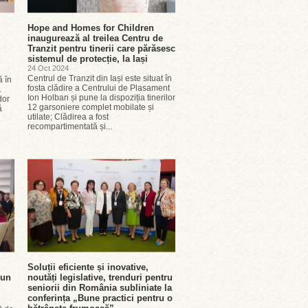
Hope and Homes for Children
inaugurează al treilea Centru de
Tranzit pentru tinerii care părăsesc
sistemul de protecție, la Iași
24 Oct 2024
Centrul de Tranzit din Iași este situat în
ă în
fosta clădire a Centrului de Plasament
.
Ion Holban și pune la dispoziția tinerilor
dor
12 garsoniere complet mobilate și
ă
utilate; Clădirea a fost
recompartimentată și...
Soluții eficiente și inovative,
bun
noutăți legislative, trenduri pentru
seniorii din România subliniate la
conferința „Bune practici pentru o