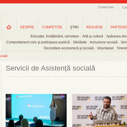
Contul meu
Ca
DESPRE
COMPETIȚIE
ŞTIRI
RESURSE
PARTENE
Educație, învățământ, cercetare
Artă şi cultură
Apărarea drep
Comportament civic şi participare publică
Sănătate
Incluziune socială
Serv
Dezvoltare economică şi socială
Voluntariat
Tinere
ocială
Servicii de Asistență socială