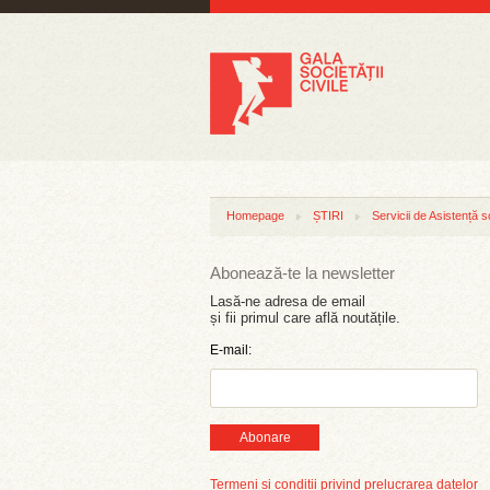
Homepage
ȘTIRI
Servicii de Asistență s
Abonează-te la newsletter
Lasă-ne adresa de email
și fii primul care află noutățile.
E-mail:
Abonare
Termeni și condiții privind prelucrarea datelor