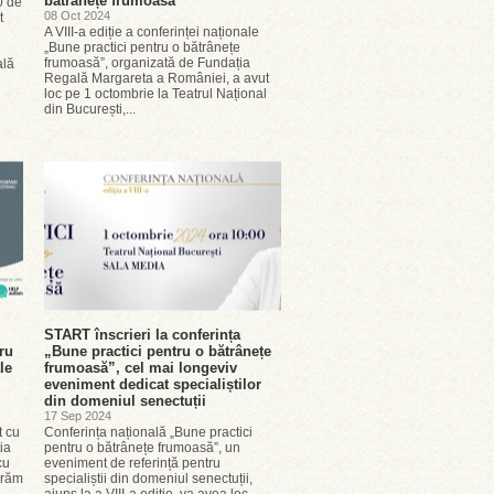
bătrânețe frumoasă”
0 de
08 Oct 2024
t
A VIII-a ediție a conferinței naționale
„Bune practici pentru o bătrânețe
frumoasă”, organizată de Fundația
ală
Regală Margareta a României, a avut
loc pe 1 octombrie la Teatrul Național
din București,...
START înscrieri la conferința
ru
„Bune practici pentru o bătrânețe
le
frumoasă”, cel mai longeviv
eveniment dedicat specialiștilor
din domeniul senectuții
17 Sep 2024
t cu
Conferința națională „Bune practici
ia
pentru o bătrânețe frumoasă”, un
cu
eveniment de referință pentru
orăm
specialiștii din domeniul senectuții,