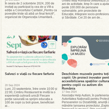
United Way România celebrează 2
În seara de 2 octombrie 2024, 200 de
ani de activitate, timp în care a ajuta
invitați au participat la cea de-a VIII-a
peste 100.000 de persoane
ediție a Concertului Caritabil „Pentru ca
vulnerabile, prin proiectele de
poveștile triste să aibă un final fericit!“,
Educație, Integrare socio-profesion
organizat de Organizația Umanitară...
și Sănătate. Cei 20 de ani de...
Salvezi o viață cu fiecare farfurie
Deschidem muzeele pentru toți
copiii: Un proiect inovator pent
accesibilizarea spațiilor cultura
pentru copiii cu autism din
20 Sep 2024
România
Luni, 23 septembrie, între orele 10:00 și
17 Sep 2024
22:00, Cimbru Restaurant te invită la o
Asociația Help Autism, în parteneria
experiență culinară unică! Fiecare
Autoritatea Națională pentru Protecț
porție savurată va sprijini educația a
Persoanelor cu Dizabilități, anunță 
100 de copii cu boli grave, beneficiari
mândrie lansarea proiectului „Expl
ai...