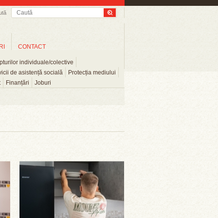
ută
RI
CONTACT
turilor individuale/colective
icii de asistență socială
Protecția mediului
t
Finanțări
Joburi