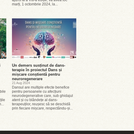
ajuns la a VIII-a ediție, va avea loc
marți, 1 octombrie 2024, la...
i
Un demers susținut de dans-
terapie în proiectul Dans și
mișcare conștientă pentru
neuroregenerare
21 Aug 2024
Dansul are multiple efecte benefice
bile
pentru persoanele cu afecțiuni
neurodegenerative care, sub ghidajul
țile
atent și cu blândețe al dans-
...
terapeuților, reușesc să se deschidă
prin fiecare mișcare, respectându-și...