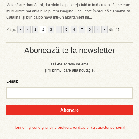
Mateo* are doar 8 ani, dar viața l-a pus deja față în față cu realități pe care
mulți dintre noi abia ni le putem imagina. Locuiește împreună cu mama sa,
Cătălina, și bunica bolnavă într-un apartament mi...
Page:
«
‹
1
2
3
4
5
6
7
8
›
»
din 46
Abonează-te la newsletter
Lasă-ne adresa de email
și fii primul care află noutățile.
E-mail:
Abonare
Termeni și condiții privind prelucrarea datelor cu caracter personal