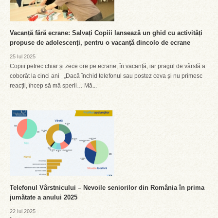
Vacanță fără ecrane: Salvați Copiii lansează un ghid cu activități
propuse de adolescenți, pentru o vacanță dincolo de ecrane
25 Iul 2025
Copiii petrec chiar și zece ore pe ecrane, în vacanță, iar pragul de vârstă a
coborât la cinci ani „Dacă închid telefonul sau postez ceva și nu primesc
reacții, încep să mă sperii… Mă...
Telefonul Vârstnicului – Nevoile seniorilor din România în prima
jumătate a anului 2025
22 Iul 2025