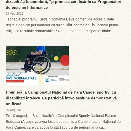
dizabilități locomotorii, își primesc certificările ca Programatori
de Sisteme Informatice
27 Aug 2025
Techable, programul Betfair Romania Development de accesibilitate
digitală dedicat persoanelor cu dizabilități locomotorii, își încheie prima
ediție cu rezultate remarcabile: 54 de persoane participante, dintre...
Premieră la Campionatul Național de Para Canoe: sportivi cu
dizabilități intelectuale participă într-o sesiune demonstrativă
unificată
07 Aug 2025
Pe 10 august, la Baza Nautică a Complexului Sportiv Național Bascov–
Budeasa (Argeș), va avea loc a doua ediție a Campionatului Național de
Para Canoe, care va aduce la start sportivi de performanță cu...