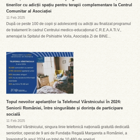
tinerilor cu adicții spațiu pentru terapii complementare la Centrul
Comunitar al Asociației
11 Feb 2025
După ce peste 100 de copii și adolescenți cu adicții au finalizat programul
de tratament în cadrul Centrului medico-educațional C.R.E.A.A.Ti.V.,
amenajat la Spitalul de Psihiatrie Voila, Asociația Zi de BINE...
Topul nevoilor apelanților la Telefonul Vârstnicului în 2024:
Seniorii României, între singurătate și dorința de participare
socială
11 Feb 2025
Telefonul Vârstnicului, singura linie telefonică națională gratuită dedicată
seniorilor, operat de 9 ani de Fundația Regală Margareta a României, a
înregistrat în anul 2024 un total de 10.480 de apeluri,...