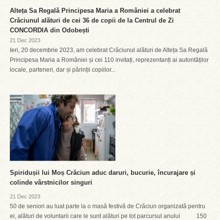
Alteța Sa Regală Principesa Maria a României a celebrat
Crăciunul alături de cei 36 de copii de la Centrul de Zi
CONCORDIA din Odobești
21 Dec 2023
Ieri, 20 decembrie 2023, am celebrat Crăciunul alături de Alteța Sa Regală
Principesa Maria a României și cei 110 invitați, reprezentanți ai autorităților
locale, parteneri, dar și părinții copiilor...
Spiridușii lui Moș Crăciun aduc daruri, bucurie, încurajare și
colinde vârstnicilor singuri
21 Dec 2023
50 de seniori au luat parte la o masă festivă de Crăciun organizată pentru
ei, alături de voluntarii care le sunt alături pe tot parcursul anului 150