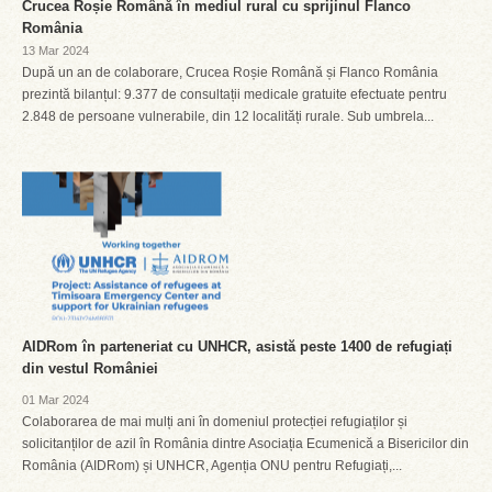
Crucea Roșie Română în mediul rural cu sprijinul Flanco
România
13 Mar 2024
După un an de colaborare, Crucea Roșie Română și Flanco România
prezintă bilanțul: 9.377 de consultații medicale gratuite efectuate pentru
2.848 de persoane vulnerabile, din 12 localități rurale. Sub umbrela...
AIDRom în parteneriat cu UNHCR, asistă peste 1400 de refugiați
din vestul României
01 Mar 2024
Colaborarea de mai mulți ani în domeniul protecției refugiaților și
solicitanților de azil în România dintre Asociația Ecumenică a Bisericilor din
România (AIDRom) și UNHCR, Agenția ONU pentru Refugiați,...