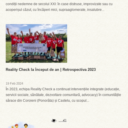
condiții nedemne de secolul XXI: în case distruse, improvizate sau cu
acoperișul căzut, cu încăperi mici, supraaglomerate, insalubre...
Reality Check la început de an | Retrospectiva 2023
19 Feb 2024
În 2023, echipa Reality Check a continuat intervențiile integrate (educație,
servicii sociale, sănătate, dezvoltare comunitară, advocacy) în comunitățile
sărace din Coroieni (Ponorâta) și Castelu, cu scopul...