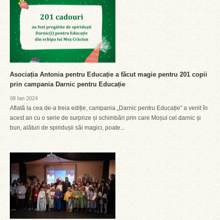
Asociația Antonia pentru Educație a făcut magie pentru 201 copii
prin campania Darnic pentru Educație
08 Ian 2024
Aflată la cea de-a treia ediție, campania „Darnic pentru Educație” a venit în
acest an cu o serie de surprize și schimbări prin care Moșul cel darnic și
bun, alături de spiridușii săi magici, poate...