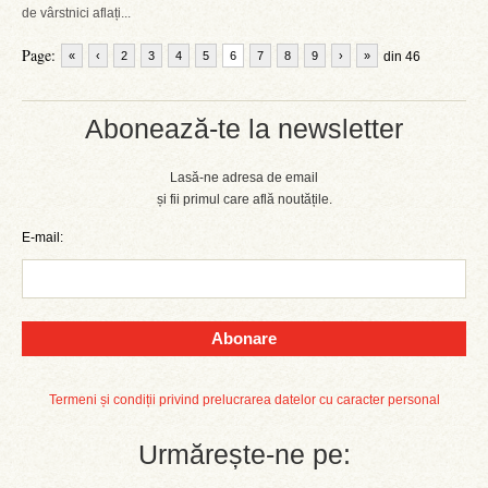
de vârstnici aflați...
Page:
«
‹
2
3
4
5
6
7
8
9
›
»
din 46
Abonează-te la newsletter
Lasă-ne adresa de email
și fii primul care află noutățile.
E-mail:
Abonare
Termeni și condiții privind prelucrarea datelor cu caracter personal
Urmărește-ne pe: