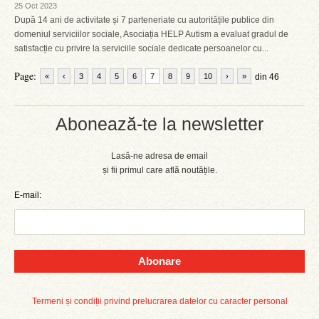
25 Oct 2023
După 14 ani de activitate și 7 parteneriate cu autoritățile publice din
domeniul serviciilor sociale, Asociația HELP Autism a evaluat gradul de
satisfacție cu privire la serviciile sociale dedicate persoanelor cu...
Page:
«
‹
3
4
5
6
7
8
9
10
›
»
din 46
Abonează-te la newsletter
Lasă-ne adresa de email
și fii primul care află noutățile.
E-mail:
Abonare
Termeni și condiții privind prelucrarea datelor cu caracter personal