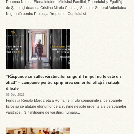
Doamna Natalia-Elena Intotero, Ministrul Familiei, Tineretului și Egalității
de Șanse și doamna Cristina Mirela Cuculaș, Secretar General Autoritatea
Națională pentru Protecția Drepturilor Copilului și...
”Răspunde cu suflet vârstnicilor singuri! Timpul nu le este un
aliat!” – campanie pentru sprijinirea seniorilor aflați în situații
dificile
06 Dec 2023
Fundația Regală Margareta a României invită companiile și persoanele
fizice să se alăture eforturilor de a susține nevoile urgente ale persoanelor
vârstnice. 3,7 milioane de vârstnici numără...