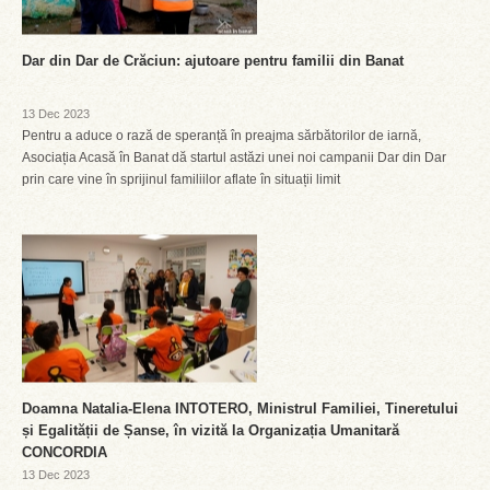
Dar din Dar de Crăciun: ajutoare pentru familii din Banat
13 Dec 2023
Pentru a aduce o rază de speranță în preajma sărbătorilor de iarnă,
Asociația Acasă în Banat dă startul astăzi unei noi campanii Dar din Dar
prin care vine în sprijinul familiilor aflate în situații limit
Doamna Natalia-Elena INTOTERO, Ministrul Familiei, Tineretului
și Egalității de Șanse, în vizită la Organizația Umanitară
CONCORDIA
13 Dec 2023