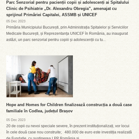
Parc Senzorial pentru pacienții copii și adolescenți ai Spitalului
Clinic de Psihiatrie „Dr. Alexandru Obregia”, amenajat cu
sprijinul Primăriei Capitalei, ASSMB și UNICEF
05 Dec 2023
Primăria Municipiului București, prin Administrația Spitalelor și Serviciilor
Medicale București, și Reprezentanța UNICEF în România, au inaugurat
astăzi, un parc senzorial pentru copiii și adolescenții cu tu...
Hope and Homes for Children finalizează construcția a două case
familiale în Codlea, județul Brașov
05 Dec 2023
20 de copii cu nevoi speciale severe, în prezent instituționalizați, vor locui
în cele două case nou construite; 480.000 de euro este investiția realizată
de Fundație, cu susținerea LPP România și...