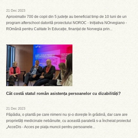
21 Dec 2023
Aproximativ 700 de copii din 5 județe au beneficiat timp de 10 luni de un
program afterschool datorită proiectului NOROC - Inițiativa NOrvegiano -
ROmână pentru Calitate în Educație, finanțat de Norvegia prin...
Cât costă statul român asistența persoanelor cu dizabilități?
21 Dec 2023
Păpădia, o plantă pe care nimeni nu și-o dorește în grădină, dar care are
proprietăți medicinale nebănuite, cu această paralelă s-a încheiat proiectul
„AcceDis - Acces pe piața muncii pentru persoanele...