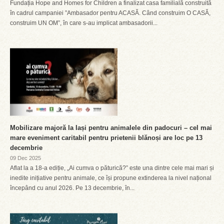
Fundația Hope and Homes for Children a finalizat casa familială construită
în cadrul campaniei ”Ambasador pentru ACASĂ. Când construim O CASĂ,
construim UN OM”, în care s-au implicat ambasadorii...
Mobilizare majoră la Iași pentru animalele din padocuri – cel mai
mare eveniment caritabil pentru prietenii blănoși are loc pe 13
decembrie
09 Dec 2025
Aflat la a 18-a ediție, „Ai cumva o păturică?” este una dintre cele mai mari și
inedite inițiative pentru animale, ce își propune extinderea la nivel național
începând cu anul 2026. Pe 13 decembrie, în...