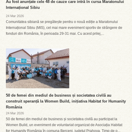
Au fost anunțate cele 48 de cauze care intră în cursa Maratonului
Internațional Sibiu
24 Mar 2026
Comunitatea sibiană se pregătește pentru o nouă ediție a Maratonului
Internațional Sibiu (MIS), cel mai mare eveniment sportiv de strângere de
fonduri din România, în perioada 29-31 mai. Cu acest prilej,...
50 de femei din mediul de business și societatea civilă au
construit speranță la Women Build, inițiativa Habitat for Humanity
România
24 Mar 2026
50 de femei din mediul de business și societatea civilă au participat la
Women Build, un eveniment de voluntariat organizat de Asociația Habitat
for Humanity România în comuna Berceni, județul Prahova. Timp de o...