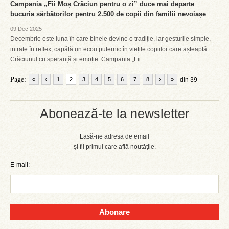
Campania „Fii Moș Crăciun pentru o zi” duce mai departe
bucuria sărbătorilor pentru 2.500 de copii din familii nevoiașe
09 Dec 2025
Decembrie este luna în care binele devine o tradiție, iar gesturile simple,
intrate în reflex, capătă un ecou puternic în viețile copiilor care așteaptă
Crăciunul cu speranță și emoție. Campania „Fii...
Page:
«
‹
1
2
3
4
5
6
7
8
›
»
din 39
Abonează-te la newsletter
Lasă-ne adresa de email
și fii primul care află noutățile.
E-mail:
Abonare