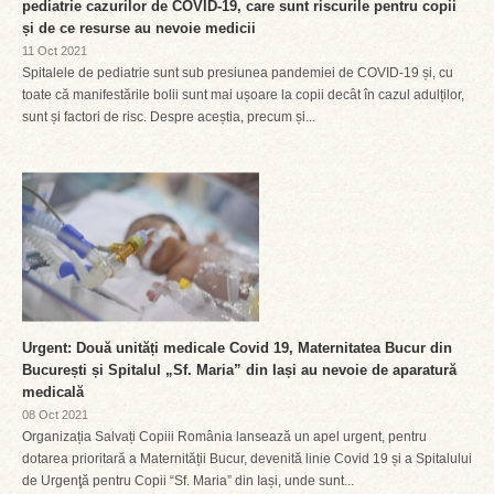
pediatrie cazurilor de COVID-19, care sunt riscurile pentru copii
și de ce resurse au nevoie medicii
11 Oct 2021
Spitalele de pediatrie sunt sub presiunea pandemiei de COVID-19 și, cu
toate că manifestările bolii sunt mai ușoare la copii decât în cazul adulților,
sunt și factori de risc. Despre aceștia, precum și...
Urgent: Două unități medicale Covid 19, Maternitatea Bucur din
București și Spitalul „Sf. Maria” din Iași au nevoie de aparatură
medicală
08 Oct 2021
Organizația Salvați Copiii România lansează un apel urgent, pentru
dotarea prioritară a Maternității Bucur, devenită linie Covid 19 și a Spitalului
de Urgenţă pentru Copii “Sf. Maria” din Iași, unde sunt...