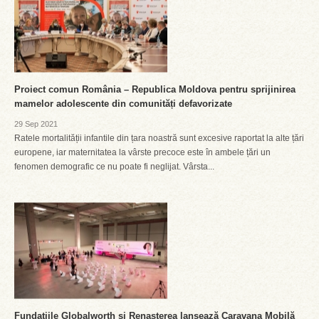
Proiect comun România – Republica Moldova pentru sprijinirea
mamelor adolescente din comunități defavorizate
29 Sep 2021
Ratele mortalității infantile din țara noastră sunt excesive raportat la alte țări
europene, iar maternitatea la vârste precoce este în ambele țări un
fenomen demografic ce nu poate fi neglijat. Vârsta...
Fundațiile Globalworth și Renașterea lansează Caravana Mobilă