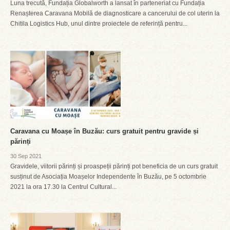
Luna trecută, Fundația Globalworth a lansat în parteneriat cu Fundația
Renașterea Caravana Mobilă de diagnosticare a cancerului de col uterin la
Chitila Logistics Hub, unul dintre proiectele de referință pentru...
Caravana cu Moașe în Buzău: curs gratuit pentru gravide și
părinți
30 Sep 2021
Gravidele, viitorii părinți și proaspeții părinți pot beneficia de un curs gratuit
susținut de Asociația Moașelor Independente în Buzău, pe 5 octombrie
2021 la ora 17.30 la Centrul Cultural...