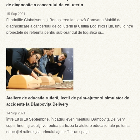
de diagnostic a cancerului de col uterin
15 Sep 2021
Fundațiile Globalworth și Renașterea lansează Caravana Mobilă de
diagnosticare a cancerului de col uterin la Chitila Logistics Hub, unul dintre
proiectele de referință pentru sub-brandul de logistică și...
Ateliere de educație rutieră, lecții de prim-ajutor și simulator de
accidente la Dâmbovița Delivery
14 Sep 2021
Între 18 și 19 Septembrie, în cadrul evenimentului Dâmbovița Delivery,
copiii, tinerii și adulții vor putea participa la ateliere educaționale pe tema
educației rutiere și a primului ajutor, într-un spațiu...