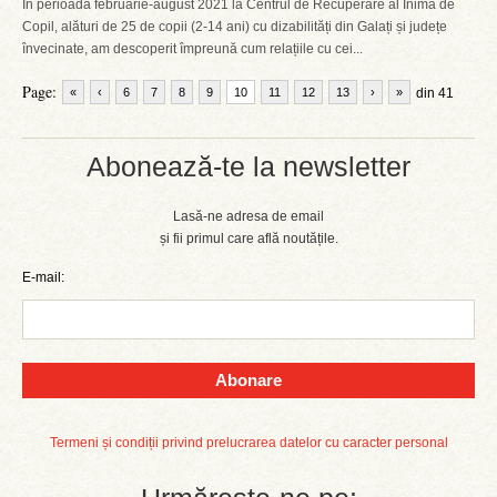
În perioada februarie-august 2021 la Centrul de Recuperare al Inimă de
Copil, alături de 25 de copii (2-14 ani) cu dizabilități din Galați și județe
învecinate, am descoperit împreună cum relațiile cu cei...
Page:
«
‹
6
7
8
9
10
11
12
13
›
»
din 41
Abonează-te la newsletter
Lasă-ne adresa de email
și fii primul care află noutățile.
E-mail:
Abonare
Termeni și condiții privind prelucrarea datelor cu caracter personal