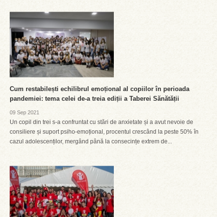
Cum restabilești echilibrul emoțional al copiilor în perioada
pandemiei: tema celei de-a treia ediții a Taberei Sănătății
09 Sep 2021
Un copil din trei s-a confruntat cu stări de anxietate și a avut nevoie de
consiliere și suport psiho-emoțional, procentul crescând la peste 50% în
cazul adolescenților, mergând până la consecințe extrem de...