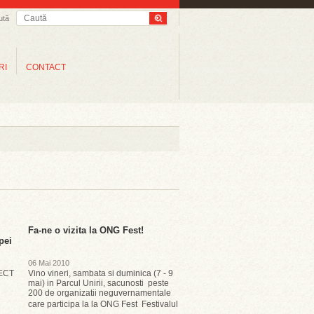
ută
RI
CONTACT
Fa-ne o vizita la ONG Fest!
pei
06 Mai 2010
RECT
Vino vineri, sambata si duminica (7 - 9
mai) in Parcul Unirii, sacunosti peste
200 de organizatii neguvernamentale
care participa la la ONG Fest  Festivalul