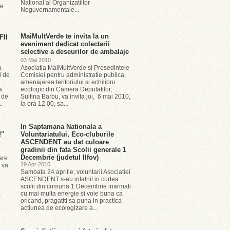
National al Organizatiilor
de
Neguvernamentale...
MaiMultVerde te invita la un
FII
eveniment dedicat colectarii
selective a deseurilor de ambalaje
03 Mai 2010
a
Asociatia MaiMultVerde si Presedintele
i de
Comisiei pentru administratie publica,
amenajarea teritoriului si echilibru
a
ecologic din Camera Deputatilor,
 de
Sulfina Barbu, va invita joi, 6 mai 2010,
.
la ora 12.00, sa...
In Saptamana Nationala a
!"
Voluntariatului, Eco-cluburile
ASCENDENT au dat culoare
gradinii din fata Scolii generale 1
Decembrie (judetul Ilfov)
are
29 Apr 2010
 va
Sambata 24 aprilie, voluntarii Asociatiei
ASCENDENT s-au intalnit in curtea
scolii din comuna 1 Decembrie inarmati
cu mai multa energie si voie buna ca
.
oricand, pragatiti sa puna in practica
actiunea de ecologizare a...