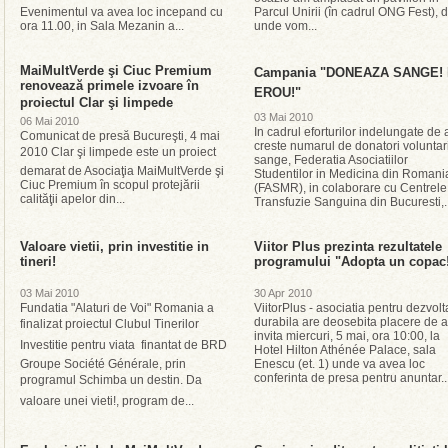
Evenimentul va avea loc incepand cu
Parcul Unirii (în cadrul ONG Fest), 
ora 11.00, in Sala Mezanin a...
unde vom...
MaiMultVerde şi Ciuc Premium
Campania "DONEAZA SANGE! 
renovează primele izvoare în
EROU!"
proiectul Clar şi limpede
03 Mai 2010
06 Mai 2010
In cadrul eforturilor indelungate de 
Comunicat de presă Bucureşti, 4 mai
creste numarul de donatori voluntar
2010 Clar şi limpede este un proiect
sange, Federatia Asociatiilor
demarat de Asociaţia MaiMultVerde şi
Studentilor in Medicina din Romani
Ciuc Premium în scopul protejării
(FASMR), in colaborare cu Centrele
calităţii apelor din...
Transfuzie Sanguina din Bucuresti,..
Valoare vietii, prin investitie in
Viitor Plus prezinta rezultatele
tineri!
programului "Adopta un copac
03 Mai 2010
30 Apr 2010
Fundatia "Alaturi de Voi" Romania a
ViitorPlus - asociatia pentru dezvolt
durabila are deosebita placere de a
finalizat proiectul Clubul Tinerilor 
invita miercuri, 5 mai, ora 10:00, la
Investitie pentru viata  finantat de BRD 
Hotel Hilton Athénée Palace, sala
Groupe Société Générale, prin
Enescu (et. 1) unde va avea loc
conferinta de presa pentru anuntar..
programul Schimba un destin. Da
valoare unei vieti!, program de...