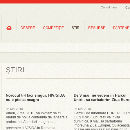
Contul meu
Ca
DESPRE
COMPETIȚIE
ŞTIRI
RESURSE
PARTENE
ȘTIRI
Norocul ti-l faci singur. HIV/SIDA
De 9 mai, ne vedem in Parcul
nu e pisica neagra
Unirii, sa sarbatorim Ziua Euro
06 Mai 2010
06 Mai 2010
Vineri, 7 mai 2010, va invitam sa fiti
Centrul de Informare EUROPE DI
Alaturi de noi la conferinta de lansare a
CENTRAS Bucuresti va invita
duminica, 9 mai, sa sarbatorim
proiectului Abordari integrate de
impreuna Ziua Europei. Cu aceasta
prevenire HIV/SIDA in Romania.
ocazie am amplasat un pavilion in