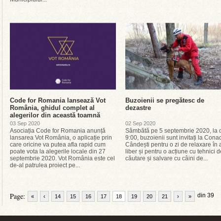
Code for Romania lansează Vot
Buzoienii se pregătesc de
România, ghidul complet al
dezastre
alegerilor din această toamnă
03 Sep 2020
02 Sep 2020
Asociația Code for Romania anunță
Sâmbătă pe 5 septembrie 2020, la 
lansarea Vot România, o aplicație prin
9:00, buzoienii sunt invitați la Cona
care oricine va putea afla rapid cum
Cândești pentru o zi de relaxare în 
poate vota la alegerile locale din 27
liber și pentru o acțiune cu tehnici d
septembrie 2020. Vot România este cel
căutare și salvare cu câini de...
de-al patrulea proiect pe...
Page:
din 39
«
‹
14
15
16
17
18
19
20
21
›
»