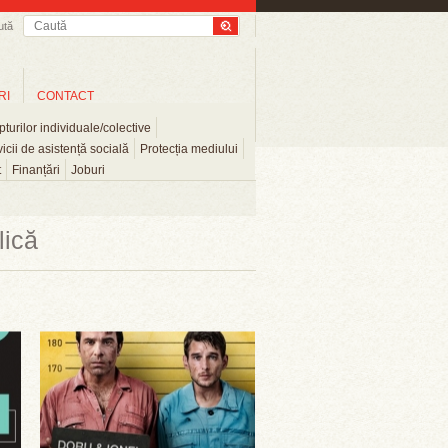
ută
RI
CONTACT
turilor individuale/colective
icii de asistență socială
Protecția mediului
t
Finanțări
Joburi
lică