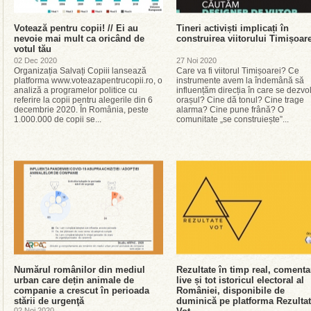
Votează pentru copii! // Ei au
Tineri activiști implicați în
nevoie mai mult ca oricând de
construirea viitorului Timișoare
votul tău
02 Dec 2020
27 Noi 2020
Organizația Salvați Copiii lansează
Care va fi viitorul Timișoarei? Ce
platforma www.voteazapentrucopii.ro, o
instrumente avem la îndemână să
analiză a programelor politice cu
influențăm direcția în care se dezvo
referire la copii pentru alegerile din 6
orașul? Cine dă tonul? Cine trage
decembrie 2020. În România, peste
alarma? Cine pune frână? O
1.000.000 de copii se...
comunitate „se construiește”...
Numărul românilor din mediul
Rezultate în timp real, comentar
urban care dețin animale de
live și tot istoricul electoral al
companie a crescut în perioada
României, disponibile de
stării de urgenţă
duminică pe platforma Rezulta
02 Noi 2020