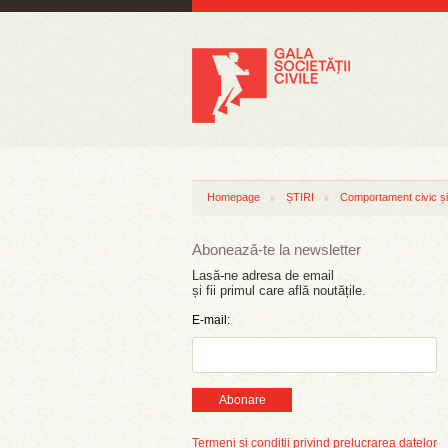
Homepage
ȘTIRI
Comportament civic și 
Abonează-te la newsletter
Lasă-ne adresa de email
și fii primul care află noutățile.
E-mail:
Abonare
Termeni și condiții privind prelucrarea datelor