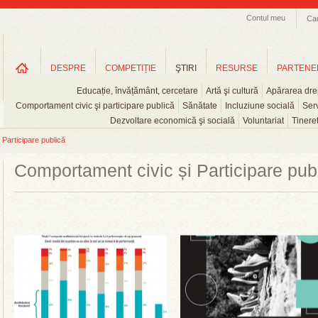
Contul meu
Ca
DESPRE
COMPETIȚIE
ŞTIRI
RESURSE
PARTENE
Educație, învățământ, cercetare
Artă şi cultură
Apărarea drep
Comportament civic şi participare publică
Sănătate
Incluziune socială
Serv
Dezvoltare economică şi socială
Voluntariat
Tinere
Participare publică
Comportament civic și Participare pub