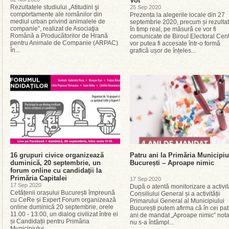
Vot
Rezultatele studiului „Atitudini şi
25 Sep 2020
comportamente ale românilor din
Prezența la alegerile locale din 27
mediul urban privind animalele de
septembrie 2020, precum și rezulta
companie”, realizat de Asociaţia
în timp real, pe măsură ce vor fi
Română a Producătorilor de Hrană
comunicate de Biroul Electoral Cent
pentru Animale de Companie (ARPAC)
vor putea fi accesate într-o formă
în...
grafică ușor de înțeles...
16 grupuri civice organizează
Patru ani la Primăria Municipiu
duminică, 20 septembrie, un
București – Aproape nimic
forum online cu candidaţii la
Primăria Capitalei
17 Sep 2020
17 Sep 2020
După o atentă monitorizare a activită
Cetățenii orașului București împreună
Consiliului General și a activității
cu CeRe și Expert Forum organizează
Primarului General al Municipiului
online duminică 20 septembrie, orele
București putem afirma că în cei pat
11.00 - 13.00, un dialog civilizat între ei
ani de mandat „Aproape nimic” nota
și Candidații pentru Primăria
nu s-a întâmpl...
Municipiului...