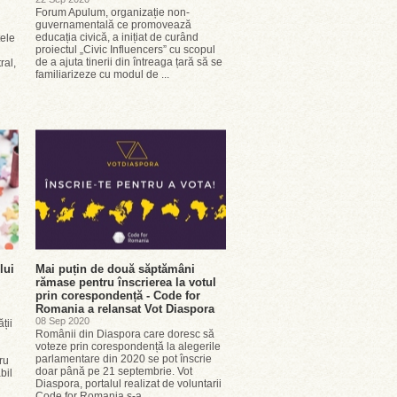
Forum Apulum, organizație non-
guvernamentală ce promovează
educația civică, a inițiat de curând
tele
proiectul „Civic Influencers” cu scopul
de a ajuta tinerii din întreaga țară să se
ral,
familiarizeze cu modul de ...
lui
Mai puțin de două săptămâni
rămase pentru înscrierea la votul
prin corespondență - Code for
Romania a relansat Vot Diaspora
08 Sep 2020
ții
Românii din Diaspora care doresc să
voteze prin corespondență la alegerile
parlamentare din 2020 se pot înscrie
ru
doar până pe 21 septembrie. Vot
bil
Diaspora, portalul realizat de voluntarii
Code for Romania s-a...