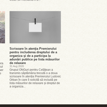
Scrisoare în atenţia Premierului
pentru includerea dreptului de a
organiza şi de a participa la
adunări publice pe lista măsurilor
de relaxare
ora
31 Aug 2020
cul
Grupul ONGuri pentru Cetățean a
aer
transmis săptămâna trecută o a doua
e
scrisoare în atenția Premierului Ludovic
Orban în care îi solicită să includă pe
lista măsurilor de relaxare și dreptul de
a organiza...