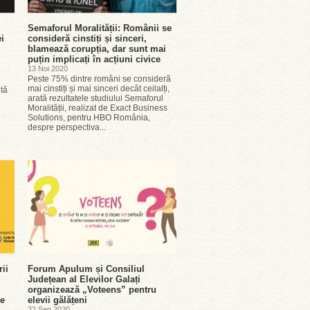
Semaforul Moralității: Românii se
i
consideră cinstiți și sinceri,
blamează corupția, dar sunt mai
puțin implicați în acțiuni civice
13 Noi 2020
Peste 75% dintre români se consideră
mai cinstiți și mai sinceri decât ceilalți,
ltă
arată rezultatele studiului Semaforul
Moralității, realizat de Exact Business
Solutions, pentru HBO România,
despre perspectiva...
ii
Forum Apulum și Consiliul
Județean al Elevilor Galați
organizează „Voteens” pentru
te
elevii gălățeni
22 Sep 2020