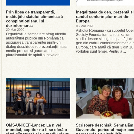
Prin lipsa de transparență,
Inegalitatea de gen, prezentă și
instituțiile statului alimentează
rândul conferințelor mari din
conspiraţionismul și
Europa
dezinformarea
06 Mar 2020
20 Mar 2020
Ashoka România - cu suportul Ope
Organizațiile semnatare atrag atenția
Society Foundation - a realizat un
autorităților publice din România că
studiu despre situația disparității de
asigurarea transparenței printr-un
gen din cadrul conferințelor mari di
dialog deschis cu reprezentanții mass-
Europa, care arată că doar 3 din 10
media precum și garantarea
vorbitori sunt femei. Pentru a ...
pluralismului de opinii sunt valori...
OMS-UNICEF-Lancet: La nivel
Scrisoare deschisă: Semnalăm
mondial, copiilor nu li se oferă o
Guvernului pericolul major pen