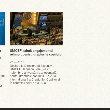
a
UNICEF salută angajamentul
reînnoit pentru drepturile copilului
ie
22 Noi 2019
Declarația Directorului Executiv
UNICEF Henrietta Fore „Pe 20
noiembrie aniversăm o zi esențială
erii
pentru drepturile copilului. De Ziua
în
Internațională a Drepturilor Copiilor și
în contextul celei de-a 30-a...
xt