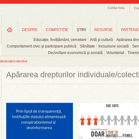
Contul meu
Ca
DESPRE
COMPETIȚIE
ŞTIRI
RESURSE
PARTENE
Educație, învățământ, cercetare
Artă şi cultură
Apărarea drep
Comportament civic şi participare publică
Sănătate
Incluziune socială
Serv
Dezvoltare economică şi socială
Voluntariat
Tinere
dividuale/colective
Apărarea drepturilor individuale/colect