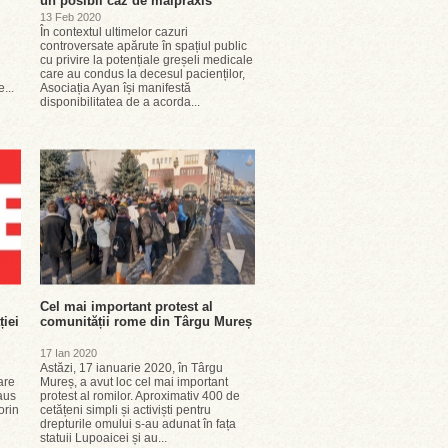
un posibil caz de malpraxis
13 Feb 2020
În contextul ultimelor cazuri
controversate apărute în spațiul public
cu privire la potențiale greșeli medicale
care au condus la decesul pacienților,
...
Asociația Ayan își manifestă
disponibilitatea de a acorda...
Cel mai important protest al
ției
comunității rome din Târgu Mureș
17 Ian 2020
Astăzi, 17 ianuarie 2020, în Târgu
are
Mureș, a avut loc cel mai important
laus
protest al romilor. Aproximativ 400 de
orin
cetățeni simpli și activiști pentru
drepturile omului s-au adunat în fața
statuii Lupoaicei și au...