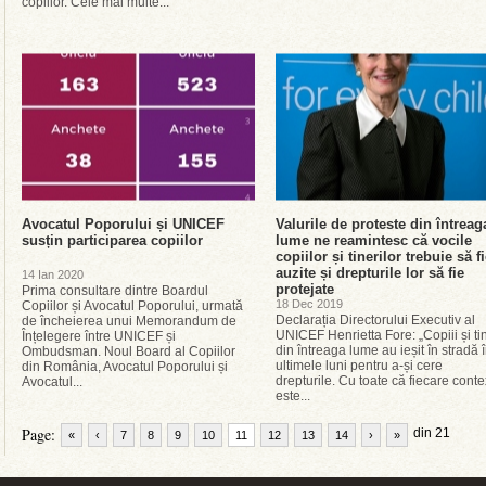
copiilor. Cele mai multe...
Avocatul Poporului și UNICEF
Valurile de proteste din întreag
susțin participarea copiilor
lume ne reamintesc că vocile
copiilor și tinerilor trebuie să f
auzite și drepturile lor să fie
14 Ian 2020
protejate
Prima consultare dintre Boardul
18 Dec 2019
Copiilor și Avocatul Poporului, urmată
Declarația Directorului Executiv al
de încheierea unui Memorandum de
UNICEF Henrietta Fore: „Copiii și tin
Înțelegere între UNICEF și
din întreaga lume au ieșit în stradă 
Ombudsman. Noul Board al Copiilor
ultimele luni pentru a-și cere
din România, Avocatul Poporului și
drepturile. Cu toate că fiecare conte
Avocatul...
este...
Page:
din 21
«
‹
7
8
9
10
11
12
13
14
›
»