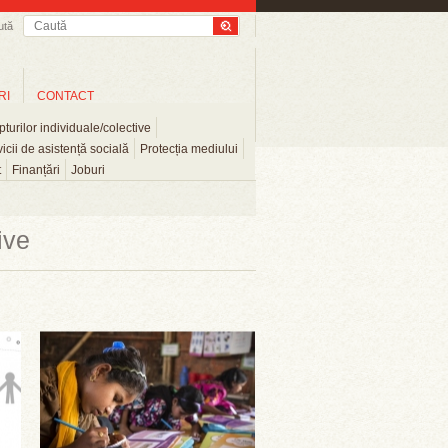
ută
RI
CONTACT
turilor individuale/colective
icii de asistență socială
Protecția mediului
t
Finanțări
Joburi
ive