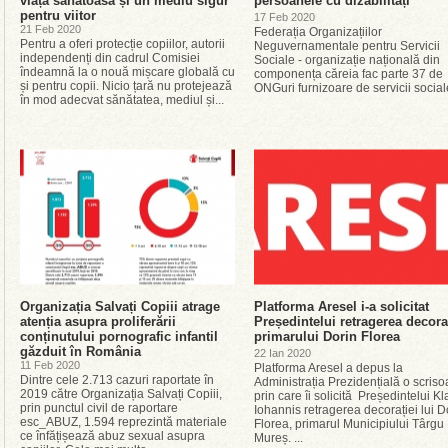
viață sănătoasă și un mediu sigur
persoanele cu dizabilități
pentru viitor
17 Feb 2020
21 Feb 2020
Federația Organizațiilor
Pentru a oferi protecție copiilor, autorii
Neguvernamentale pentru Servicii
independenți din cadrul Comisiei
Sociale - organizație națională din
îndeamnă la o nouă mișcare globală cu
componența căreia fac parte 37 de
și pentru copii. Nicio țară nu protejează
ONGuri furnizoare de servicii sociale
în mod adecvat sănătatea, mediul și...
Organizația Salvați Copiii atrage
Platforma Aresel i-a solicitat
atenția asupra proliferării
Președintelui retragerea decora
conținutului pornografic infantil
primarului Dorin Florea
găzduit în România
22 Ian 2020
11 Feb 2020
Platforma Aresel a depus la
Dintre cele 2.713 cazuri raportate în
Administrația Prezidențială o scriso
2019 către Organizația Salvați Copiii,
prin care îi solicită Președintelui K
prin punctul civil de raportare
Iohannis retragerea decorației lui D
esc_ABUZ, 1.594 reprezintă materiale
Florea, primarul Municipiului Târgu
ce înfățișează abuz sexual asupra
Mureș. ...