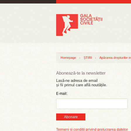
Homepage
ȘTIRI
Apărarea drepturilor in
Abonează-te la newsletter
Lasă-ne adresa de email
și fii primul care află noutățile.
E-mail:
Abonare
Termeni și condiții privind prelucrarea datelor