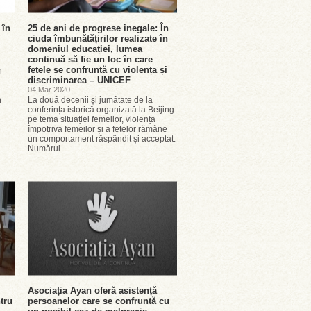
 în
25 de ani de progrese inegale: În
ciuda îmbunătățirilor realizate în
domeniul educației, lumea
continuă să fie un loc în care
fetele se confruntă cu violența și
n
discriminarea – UNICEF
04 Mar 2020
n
La două decenii și jumătate de la
conferința istorică organizată la Beijing
pe tema situației femeilor, violența
împotriva femeilor și a fetelor rămâne
un comportament răspândit și acceptat.
Numărul...
Asociația Ayan oferă asistență
tru
persoanelor care se confruntă cu