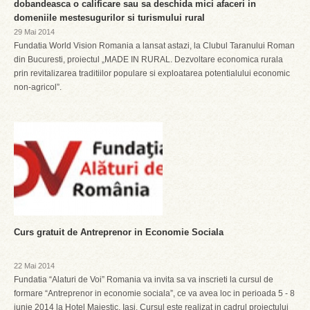
dobandeasca o calificare sau sa deschida mici afaceri in
domeniile mestesugurilor si turismului rural
29 Mai 2014
Fundatia World Vision Romania a lansat astazi, la Clubul Taranului Roman
din Bucuresti, proiectul „MADE IN RURAL. Dezvoltare economica rurala
prin revitalizarea traditiilor populare si exploatarea potentialului economic
non-agricol”.
Curs gratuit de Antreprenor in Economie Sociala
22 Mai 2014
Fundatia “Alaturi de Voi” Romania va invita sa va inscrieti la cursul de
formare “Antreprenor in economie sociala”, ce va avea loc in perioada 5 - 8
iunie 2014 la Hotel Majestic, Iasi. Cursul este realizat in cadrul proiectului