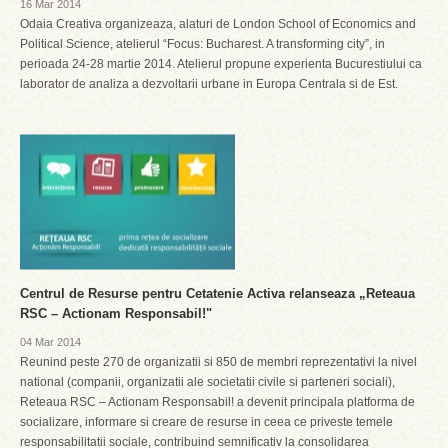
16 Mar 2014
Odaia Creativa organizeaza, alaturi de London School of Economics and
Political Science, atelierul “Focus: Bucharest. A transforming city”, in
perioada 24-28 martie 2014. Atelierul propune experienta Bucurestiului ca
laborator de analiza a dezvoltarii urbane in Europa Centrala si de Est.
Centrul de Resurse pentru Cetatenie Activa relanseaza „Reteaua
RSC – Actionam Responsabil!"
04 Mar 2014
Reunind peste 270 de organizatii si 850 de membri reprezentativi la nivel
national (companii, organizatii ale societatii civile si parteneri sociali),
Reteaua RSC – Actionam Responsabil! a devenit principala platforma de
socializare, informare si creare de resurse in ceea ce priveste temele
responsabilitatii sociale, contribuind semnificativ la consolidarea