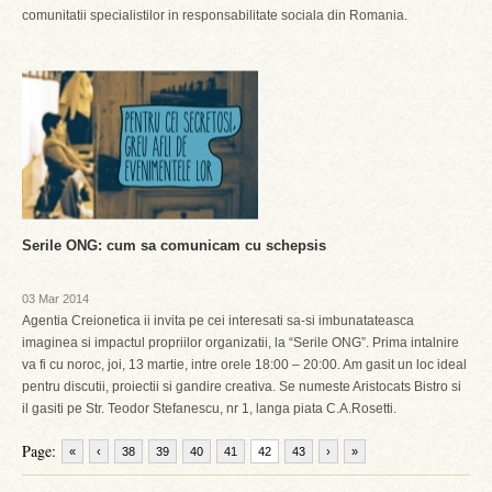
comunitatii specialistilor in responsabilitate sociala din Romania.
Serile ONG: cum sa comunicam cu schepsis
03 Mar 2014
Agentia Creionetica ii invita pe cei interesati sa-si imbunatateasca
imaginea si impactul propriilor organizatii, la “Serile ONG”. Prima intalnire
va fi cu noroc, joi, 13 martie, intre orele 18:00 – 20:00. Am gasit un loc ideal
pentru discutii, proiectii si gandire creativa. Se numeste Aristocats Bistro si
il gasiti pe Str. Teodor Stefanescu, nr 1, langa piata C.A.Rosetti.
Page:
«
‹
38
39
40
41
42
43
›
»