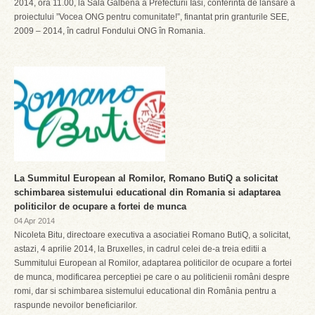
2014, ora 11.00, la Sala Galbena a Prefecturii Iasi, conferinta de lansare a
proiectului ”Vocea ONG pentru comunitate!”, finantat prin granturile SEE,
2009 – 2014, în cadrul Fondului ONG în Romania.
La Summitul European al Romilor, Romano ButiQ a solicitat
schimbarea sistemului educational din Romania si adaptarea
politicilor de ocupare a fortei de munca
04 Apr 2014
Nicoleta Bitu, directoare executiva a asociatiei Romano ButiQ, a solicitat,
astazi, 4 aprilie 2014, la Bruxelles, in cadrul celei de-a treia editii a
Summitului European al Romilor, adaptarea politicilor de ocupare a fortei
de munca, modificarea perceptiei pe care o au politicienii români despre
romi, dar si schimbarea sistemului educational din România pentru a
raspunde nevoilor beneficiarilor.