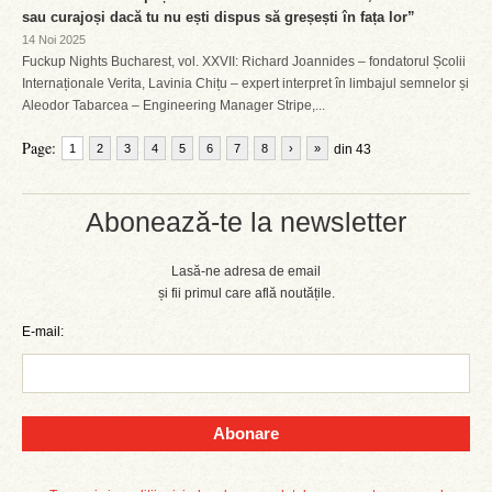
sau curajoși dacă tu nu ești dispus să greșești în fața lor”
14 Noi 2025
Fuckup Nights Bucharest, vol. XXVII: Richard Joannides – fondatorul Școlii
Internaționale Verita, Lavinia Chițu – expert interpret în limbajul semnelor și
Aleodor Tabarcea – Engineering Manager Stripe,...
Page:
1
2
3
4
5
6
7
8
›
»
din 43
Abonează-te la newsletter
Lasă-ne adresa de email
și fii primul care află noutățile.
E-mail:
Abonare