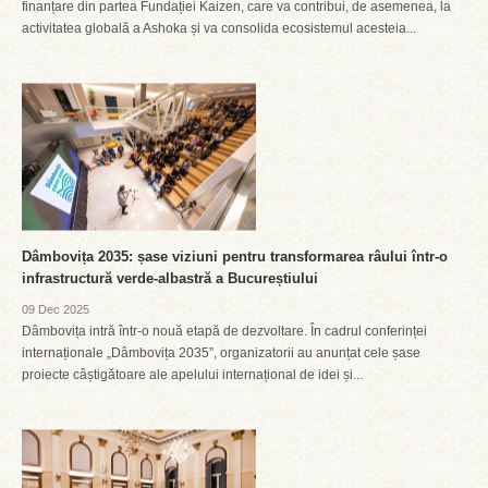
finanțare din partea Fundației Kaizen, care va contribui, de asemenea, la
activitatea globală a Ashoka și va consolida ecosistemul acesteia...
Dâmbovița 2035: șase viziuni pentru transformarea râului într-o
infrastructură verde-albastră a Bucureștiului
09 Dec 2025
Dâmbovița intră într-o nouă etapă de dezvoltare. În cadrul conferinței
internaționale „Dâmbovița 2035”, organizatorii au anunțat cele șase
proiecte câștigătoare ale apelului internațional de idei și...