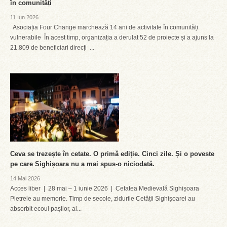
în comunități
11 Iun 2026
Asociația Four Change marchează 14 ani de activitate în comunități
vulnerabile În acest timp, organizația a derulat 52 de proiecte și a ajuns la
21.809 de beneficiari direcți ...
Ceva se trezește în cetate. O primă ediție. Cinci zile. Și o poveste
pe care Sighișoara nu a mai spus-o niciodată.
14 Mai 2026
Acces liber | 28 mai – 1 iunie 2026 | Cetatea Medievală Sighișoara
Pietrele au memorie. Timp de secole, zidurile Cetății Sighișoarei au
absorbit ecoul pașilor, al...