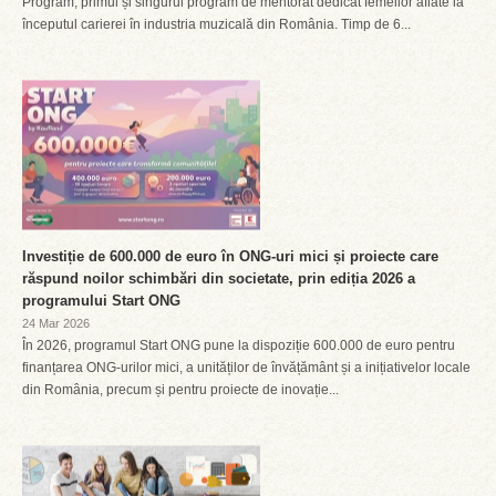
Program, primul și singurul program de mentorat dedicat femeilor aflate la
începutul carierei în industria muzicală din România. Timp de 6...
Investiție de 600.000 de euro în ONG-uri mici și proiecte care
răspund noilor schimbări din societate, prin ediția 2026 a
programului Start ONG
24 Mar 2026
În 2026, programul Start ONG pune la dispoziție 600.000 de euro pentru
finanțarea ONG-urilor mici, a unităților de învățământ și a inițiativelor locale
din România, precum și pentru proiecte de inovație...