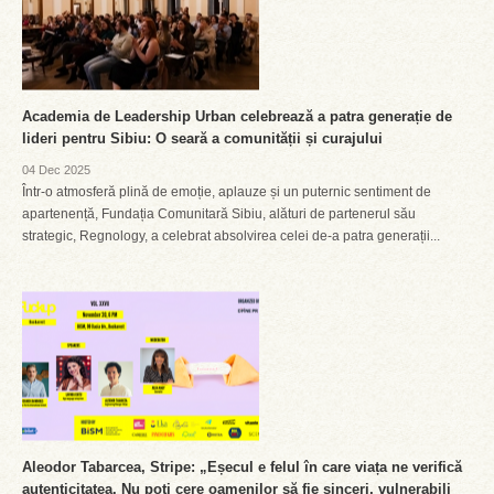
Academia de Leadership Urban celebrează a patra generație de
lideri pentru Sibiu: O seară a comunității și curajului
04 Dec 2025
Într-o atmosferă plină de emoție, aplauze și un puternic sentiment de
apartenență, Fundația Comunitară Sibiu, alături de partenerul său
strategic, Regnology, a celebrat absolvirea celei de-a patra generații...
Aleodor Tabarcea, Stripe: „Eșecul e felul în care viața ne verifică
autenticitatea. Nu poți cere oamenilor să fie sinceri, vulnerabili