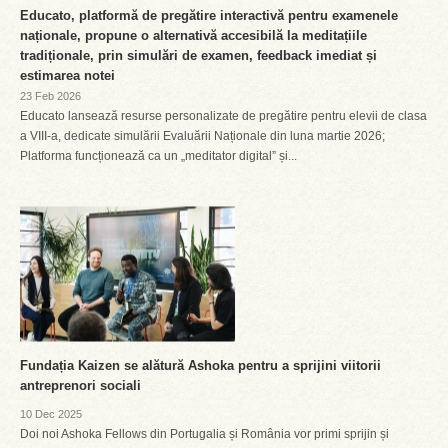
Educato, platformă de pregătire interactivă pentru examenele
naționale, propune o alternativă accesibilă la meditațiile
tradiționale, prin simulări de examen, feedback imediat și
estimarea notei
23 Feb 2026
Educato lansează resurse personalizate de pregătire pentru elevii de clasa
a VIII-a, dedicate simulării Evaluării Naționale din luna martie 2026;
Platforma funcționează ca un „meditator digital” și...
Fundația Kaizen se alătură Ashoka pentru a sprijini viitorii
antreprenori sociali
10 Dec 2025
Doi noi Ashoka Fellows din Portugalia și România vor primi sprijin și