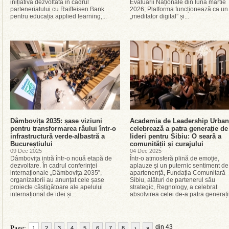
inițiativă dezvoltată în cadrul
Evaluării Naționale din luna martie
parteneriatului cu Raiffeisen Bank
2026; Platforma funcționează ca un
pentru educația applied learning,...
„meditator digital” și...
Dâmbovița 2035: șase viziuni
Academia de Leadership Urban
pentru transformarea râului într-o
celebrează a patra generație de
infrastructură verde-albastră a
lideri pentru Sibiu: O seară a
Bucureștiului
comunității și curajului
09 Dec 2025
04 Dec 2025
Dâmbovița intră într-o nouă etapă de
Într-o atmosferă plină de emoție,
dezvoltare. În cadrul conferinței
aplauze și un puternic sentiment de
internaționale „Dâmbovița 2035”,
apartenență, Fundația Comunitară
organizatorii au anunțat cele șase
Sibiu, alături de partenerul său
proiecte câștigătoare ale apelului
strategic, Regnology, a celebrat
internațional de idei și...
absolvirea celei de-a patra generații
Page:
din 43
1
2
3
4
5
6
7
8
›
»