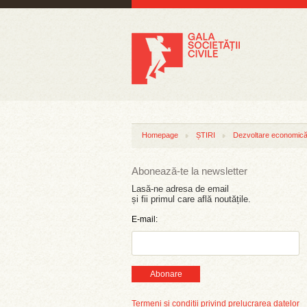
Homepage
ȘTIRI
Dezvoltare economică 
Abonează-te la newsletter
Lasă-ne adresa de email
și fii primul care află noutățile.
E-mail:
Abonare
Termeni și condiții privind prelucrarea datelor