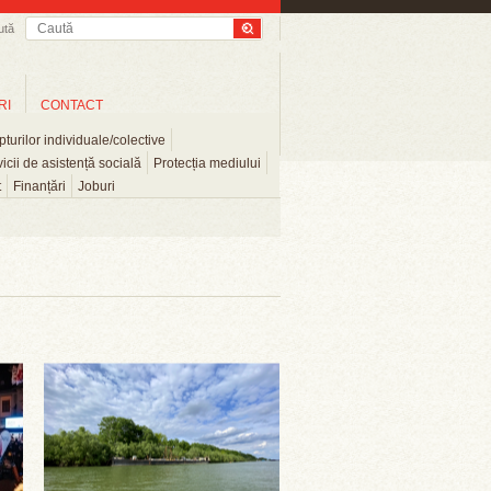
ută
RI
CONTACT
turilor individuale/colective
icii de asistență socială
Protecția mediului
t
Finanțări
Joburi