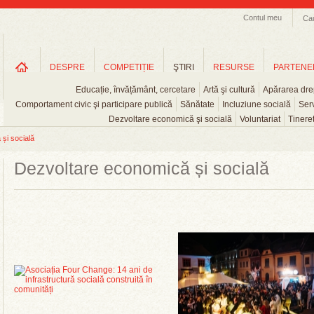
Contul meu
Ca
DESPRE
COMPETIȚIE
ŞTIRI
RESURSE
PARTENE
Educație, învățământ, cercetare
Artă şi cultură
Apărarea drep
Comportament civic şi participare publică
Sănătate
Incluziune socială
Serv
Dezvoltare economică şi socială
Voluntariat
Tinere
și socială
Dezvoltare economică și socială