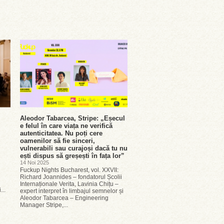
Aleodor Tabarcea, Stripe: „Eșecul
e felul în care viața ne verifică
autenticitatea. Nu poți cere
oamenilor să fie sinceri,
vulnerabili sau curajoși dacă tu nu
ești dispus să greșești în fața lor”
14 Noi 2025
Fuckup Nights Bucharest, vol. XXVII:
Richard Joannides – fondatorul Școlii
Internaționale Verita, Lavinia Chițu –
...
expert interpret în limbajul semnelor și
Aleodor Tabarcea – Engineering
Manager Stripe,...