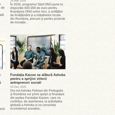
24 Mar 2026
p
În 2026, programul Start ONG pune la
m de
dispoziție 600.000 de euro pentru
finanțarea ONG-urilor mici, a unităților
ală
de învățământ și a inițiativelor locale
din România, precum și pentru proiecte
de inovație...
e
Fundația Kaizen se alătură Ashoka
pentru a sprijini viitorii
ă
antreprenori sociali
10 Dec 2025
Doi noi Ashoka Fellows din Portugalia
și România vor primi sprijin și finanțare
din partea Fundației Kaizen, care va
contribui, de asemenea, la activitatea
globală a Ashoka și va consolida
ecosistemul acesteia...
evii