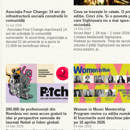
Asociația Four Change: 14 ani de
Ceva se trezește în cetate. O p
infrastructură socială construită în
ediție. Cinci zile. Și o poveste 
comunități
care Sighișoara nu a mai spus
niciodată.
11 Iun 2026
14 Mai 2026
Asociația Four Change marchează 14
Acces liber | 28 mai – 1 iunie 2026
ani de activitate în comunități
Cetatea Medievală Sighișoara
vulnerabile În acest timp, organizația a
Pietrele au memorie. Timp de secol
derulat 52 de proiecte și a ajuns la
zidurile Cetății Sighișoarei au absor
21.809 de beneficiari direcți ...
ecoul pașilor, al...
200.000 de profesioniști din
Women in Music Mentorship
România vor avea acces gratuit la
Program revine cu ediția numă
idei şi perspective semnate de
6! Înscrierile sunt deschise pâ
laureați Nobel și lideri globali
pe 10 aprilie 2026
24 Mar 2026
24 Mar 2026