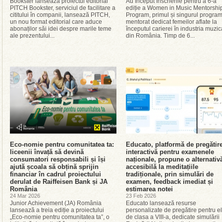
Bookster lansează proiectul editorial
Au început înscrierile pentru a 6-a
PITCH Bookster, serviciul de facilitare a
ediție a Women in Music Mentorshi
cititului în companii, lansează PITCH,
Program, primul și singurul progra
un nou format editorial care aduce
mentorat dedicat femeilor aflate la
abonaților săi idei despre marile teme
începutul carierei în industria muzic
ale prezentului...
din România. Timp de 6...
Eco-nomie pentru comunitatea ta:
Educato, platformă de pregătir
liceenii învață să devină
interactivă pentru examenele
consumatori responsabili și își
naționale, propune o alternativ
ajută școala să obțină sprijin
accesibilă la meditațiile
financiar în cadrul proiectului
tradiționale, prin simulări de
derulat de Raiffeisen Bank și JA
examen, feedback imediat și
România
estimarea notei
24 Mar 2026
23 Feb 2026
Junior Achievement (JA) România
Educato lansează resurse
lansează a treia ediție a proiectului
personalizate de pregătire pentru el
„Eco-nomie pentru comunitatea ta”, o
de clasa a VIII-a, dedicate simulării