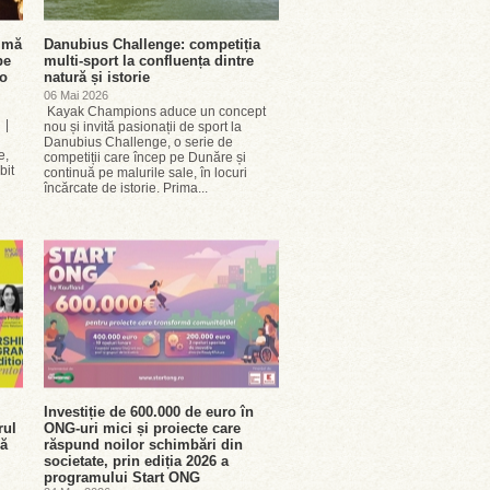
rimă
Danubius Challenge: competiția
pe
multi-sport la confluența dintre
-o
natură și istorie
06 Mai 2026
Kayak Champions aduce un concept
 |
nou și invită pasionații de sport la
Danubius Challenge, o serie de
e,
competiții care încep pe Dunăre și
bit
continuă pe malurile sale, în locuri
încărcate de istorie. Prima...
Investiție de 600.000 de euro în
rul
ONG-uri mici și proiecte care
nă
răspund noilor schimbări din
societate, prin ediția 2026 a
programului Start ONG