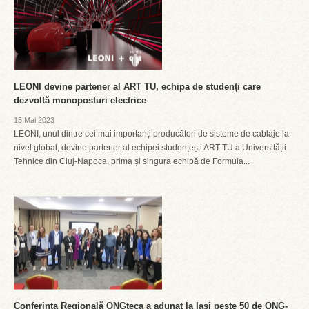
LEONI devine partener al ART TU, echipa de studenți care
dezvoltă monoposturi electrice
15 Mai 2023
LEONI, unul dintre cei mai importanți producători de sisteme de cablaje la
nivel global, devine partener al echipei studențești ART TU a Universității
Tehnice din Cluj-Napoca, prima și singura echipă de Formula...
Conferința Regională ONGteca a adunat la Iași peste 50 de ONG-