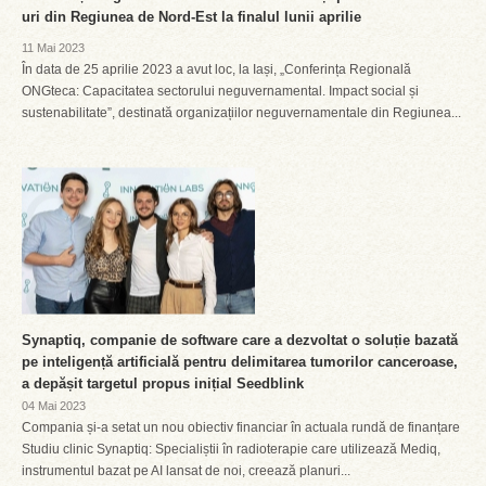
uri din Regiunea de Nord-Est la finalul lunii aprilie
11 Mai 2023
În data de 25 aprilie 2023 a avut loc, la Iași, „Conferința Regională
ONGteca: Capacitatea sectorului neguvernamental. Impact social și
sustenabilitate”, destinată organizațiilor neguvernamentale din Regiunea...
Synaptiq, companie de software care a dezvoltat o soluție bazată
pe inteligență artificială pentru delimitarea tumorilor canceroase,
a depășit targetul propus inițial Seedblink
04 Mai 2023
Compania și-a setat un nou obiectiv financiar în actuala rundă de finanțare
Studiu clinic Synaptiq: Specialiștii în radioterapie care utilizează Mediq,
instrumentul bazat pe AI lansat de noi, creează planuri...