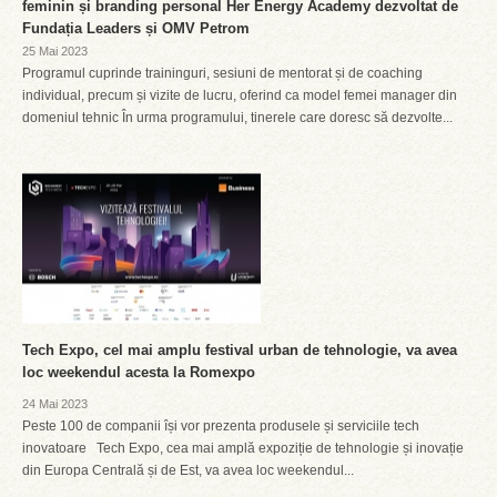
feminin și branding personal Her Energy Academy dezvoltat de
Fundația Leaders și OMV Petrom
25 Mai 2023
Programul cuprinde traininguri, sesiuni de mentorat și de coaching
individual, precum și vizite de lucru, oferind ca model femei manager din
domeniul tehnic În urma programului, tinerele care doresc să dezvolte...
Tech Expo, cel mai amplu festival urban de tehnologie, va avea
loc weekendul acesta la Romexpo
24 Mai 2023
Peste 100 de companii își vor prezenta produsele și serviciile tech
inovatoare Tech Expo, cea mai amplă expoziție de tehnologie și inovație
din Europa Centrală și de Est, va avea loc weekendul...