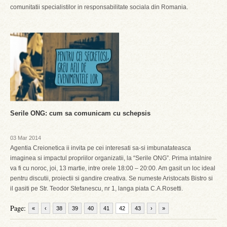
comunitatii specialistilor in responsabilitate sociala din Romania.
Serile ONG: cum sa comunicam cu schepsis
03 Mar 2014
Agentia Creionetica ii invita pe cei interesati sa-si imbunatateasca
imaginea si impactul propriilor organizatii, la “Serile ONG”. Prima intalnire
va fi cu noroc, joi, 13 martie, intre orele 18:00 – 20:00. Am gasit un loc ideal
pentru discutii, proiectii si gandire creativa. Se numeste Aristocats Bistro si
il gasiti pe Str. Teodor Stefanescu, nr 1, langa piata C.A.Rosetti.
Page:
«
‹
38
39
40
41
42
43
›
»