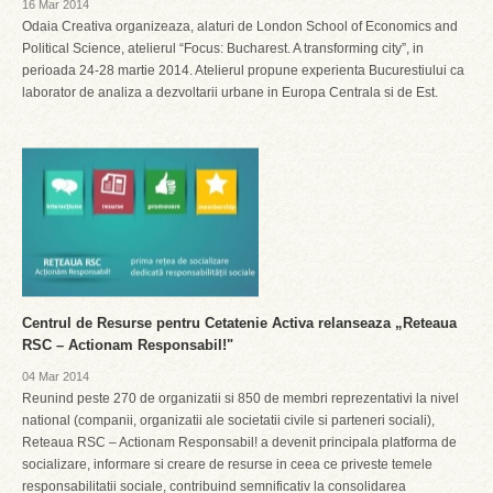
16 Mar 2014
Odaia Creativa organizeaza, alaturi de London School of Economics and
Political Science, atelierul “Focus: Bucharest. A transforming city”, in
perioada 24-28 martie 2014. Atelierul propune experienta Bucurestiului ca
laborator de analiza a dezvoltarii urbane in Europa Centrala si de Est.
Centrul de Resurse pentru Cetatenie Activa relanseaza „Reteaua
RSC – Actionam Responsabil!"
04 Mar 2014
Reunind peste 270 de organizatii si 850 de membri reprezentativi la nivel
national (companii, organizatii ale societatii civile si parteneri sociali),
Reteaua RSC – Actionam Responsabil! a devenit principala platforma de
socializare, informare si creare de resurse in ceea ce priveste temele
responsabilitatii sociale, contribuind semnificativ la consolidarea