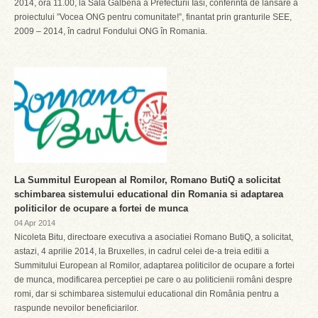
2014, ora 11.00, la Sala Galbena a Prefecturii Iasi, conferinta de lansare a
proiectului ”Vocea ONG pentru comunitate!”, finantat prin granturile SEE,
2009 – 2014, în cadrul Fondului ONG în Romania.
La Summitul European al Romilor, Romano ButiQ a solicitat
schimbarea sistemului educational din Romania si adaptarea
politicilor de ocupare a fortei de munca
04 Apr 2014
Nicoleta Bitu, directoare executiva a asociatiei Romano ButiQ, a solicitat,
astazi, 4 aprilie 2014, la Bruxelles, in cadrul celei de-a treia editii a
Summitului European al Romilor, adaptarea politicilor de ocupare a fortei
de munca, modificarea perceptiei pe care o au politicienii români despre
romi, dar si schimbarea sistemului educational din România pentru a
raspunde nevoilor beneficiarilor.