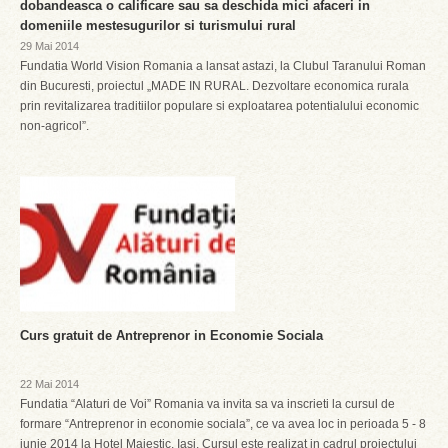
dobandeasca o calificare sau sa deschida mici afaceri in
domeniile mestesugurilor si turismului rural
29 Mai 2014
Fundatia World Vision Romania a lansat astazi, la Clubul Taranului Roman
din Bucuresti, proiectul „MADE IN RURAL. Dezvoltare economica rurala
prin revitalizarea traditiilor populare si exploatarea potentialului economic
non-agricol”.
Curs gratuit de Antreprenor in Economie Sociala
22 Mai 2014
Fundatia “Alaturi de Voi” Romania va invita sa va inscrieti la cursul de
formare “Antreprenor in economie sociala”, ce va avea loc in perioada 5 - 8
iunie 2014 la Hotel Majestic, Iasi. Cursul este realizat in cadrul proiectului