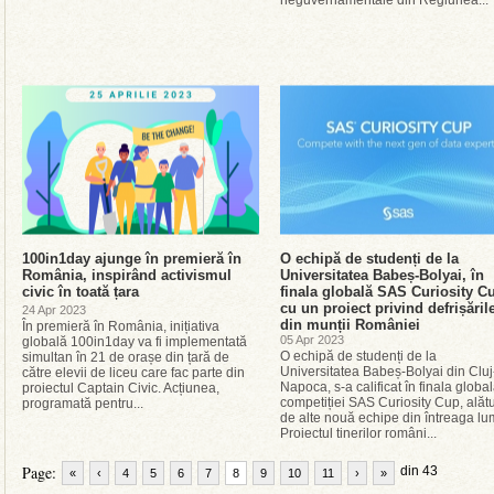
neguvernamentale din Regiunea...
100in1day ajunge în premieră în
O echipă de studenți de la
România, inspirând activismul
Universitatea Babeș-Bolyai, în
civic în toată țara
finala globală SAS Curiosity C
cu un proiect privind defrișăril
24 Apr 2023
din munții României
În premieră în România, inițiativa
05 Apr 2023
globală 100in1day va fi implementată
O echipă de studenți de la
simultan în 21 de orașe din țară de
Universitatea Babeș-Bolyai din Cluj
către elevii de liceu care fac parte din
Napoca, s-a calificat în finala globa
proiectul Captain Civic. Acțiunea,
competiției SAS Curiosity Cup, alătu
programată pentru...
de alte nouă echipe din întreaga lu
Proiectul tinerilor români...
Page:
din 43
«
‹
4
5
6
7
8
9
10
11
›
»