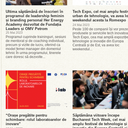
Ultima săptămână de înscrieri în
Tech Expo, cel mai amplu festi
programul de leadership feminin
urban de tehnologie, va avea l
și branding personal Her Energy
weekendul acesta la Romexpo
Academy dezvoltat de Fundația
24 Mai 2023
Leaders și OMV Petrom
Peste 100 de companii își vor prez
25 Mai 2023
produsele și serviciile tech inovat
Programul cuprinde traininguri, sesiuni
Tech Expo, cea mai amplă expoziți
de mentorat și de coaching individual,
tehnologie și inovație din Europa
precum și vizite de lucru, oferind ca
Centrală și de Est, va avea loc
model femei manager din domeniul
weekendul...
tehnic În urma programului, tinerele
care doresc să dezvolte...
“Orașe pregătite pentru
Săptămâna viitoare începe
schimbare: rolul laboratoarelor de
Bucharest Tech Week, cel mai
inovare”
amplu festival de tehnologie și