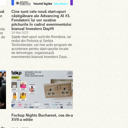
val
Cine sunt cele nouă start-upuri
oc
câștigătoare ale Advancing AI #3.
Fondatorii își vor susține
pitchurile în cadrul evenimentului
bianual Investors Day#4
enta
24 Mai 2023
oare
Șapte start-upuri sunt din România, iar
e de
restul din Polonia și Serbia
Techcelerator, cel mai activ program de
accelerare pentru start-upurile locale
de tehnologie, organizează
evenimentul bianual Investors Days....
Fuckup Nights Bucharest, cea de-a
XVII-a ediție