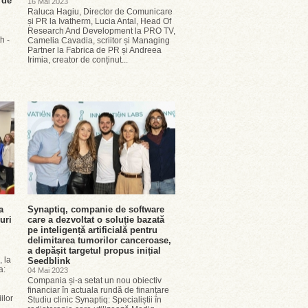
 de
16 Mai 2023
Raluca Hagiu, Director de Comunicare
și PR la Ivatherm, Lucia Antal, Head Of
Research And Development la PRO TV,
h -
Camelia Cavadia, scriitor și Managing
Partner la Fabrica de PR și Andreea
re
Irimia, creator de conținut...
a
Synaptiq, companie de software
uri
care a dezvoltat o soluție bazată
pe inteligență artificială pentru
delimitarea tumorilor canceroase,
a depășit targetul propus inițial
, la
Seedblink
a:
04 Mai 2023
Compania și-a setat un nou obiectiv
financiar în actuala rundă de finanțare
ilor
Studiu clinic Synaptiq: Specialiștii în