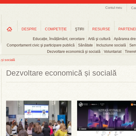
Contul meu
Ca
DESPRE
COMPETIȚIE
ŞTIRI
RESURSE
PARTENE
Educație, învățământ, cercetare
Artă şi cultură
Apărarea drep
Comportament civic şi participare publică
Sănătate
Incluziune socială
Serv
Dezvoltare economică şi socială
Voluntariat
Tinere
și socială
Dezvoltare economică și socială