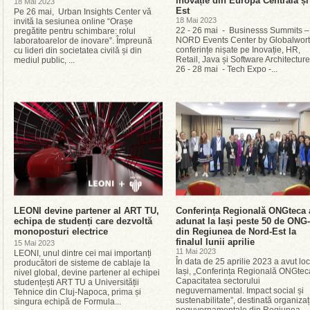
inovație din Europa Centrală și
18 Mai 2023
Est
Pe 26 mai, Urban Insights Center vă
18 Mai 2023
invită la sesiunea online “Orașe
22 - 26 mai - Businesss Summits –
pregătite pentru schimbare: rolul
NORD Events Center by Globalwort
laboratoarelor de inovare”. Împreună
conferințe nișate pe Inovație, HR,
cu lideri din societatea civilă și din
Retail, Java și Software Architectu
mediul public, ...
26 - 28 mai - Tech Expo -...
LEONI devine partener al ART TU,
Conferința Regională ONGteca 
echipa de studenți care dezvoltă
adunat la Iași peste 50 de ONG-
monoposturi electrice
din Regiunea de Nord-Est la
finalul lunii aprilie
15 Mai 2023
11 Mai 2023
LEONI, unul dintre cei mai importanți
În data de 25 aprilie 2023 a avut loc
producători de sisteme de cablaje la
Iași, „Conferința Regională ONGtec
nivel global, devine partener al echipei
Capacitatea sectorului
studențești ART TU a Universității
neguvernamental. Impact social și
Tehnice din Cluj-Napoca, prima și
sustenabilitate”, destinată organizați
singura echipă de Formula...