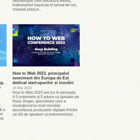
radioterapie care utilizează Mediq,
instrumentul bazat pe AI lansat de noi,
creează planuri...
How to Web 2023, principalul
eveniment din Europa de Est
up,
dedicat start-upurilor și inovării
e
16 Mar 2023
How to Web 2023 are loc în perioada
4-5 octombrie și îl aduce ca speaker pe
Ryan Singer, specialistul care a
-
revoluționat la nivel mondial
lă a
dezvoltarea produselor digitale Printre
ri
cei 60 de speakeri ai evenimentului...
me.