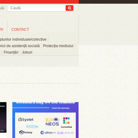
ută
RI
CONTACT
turilor individuale/colective
icii de asistență socială
Protecția mediului
t
Finanțări
Joburi