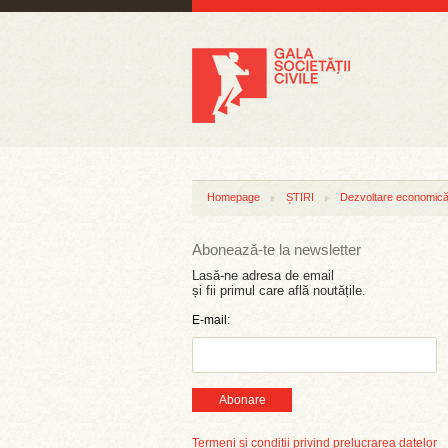
Homepage
ȘTIRI
Dezvoltare economică 
Abonează-te la newsletter
Lasă-ne adresa de email
și fii primul care află noutățile.
E-mail:
Abonare
Termeni și condiții privind prelucrarea datelor