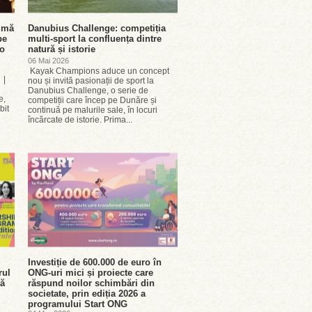
rimă
Danubius Challenge: competiția
pe
multi-sport la confluența dintre
-o
natură și istorie
06 Mai 2026
Kayak Champions aduce un concept
 |
nou și invită pasionații de sport la
Danubius Challenge, o serie de
e,
competiții care încep pe Dunăre și
bit
continuă pe malurile sale, în locuri
încărcate de istorie. Prima...
Investiție de 600.000 de euro în
rul
ONG-uri mici și proiecte care
nă
răspund noilor schimbări din
societate, prin ediția 2026 a
programului Start ONG