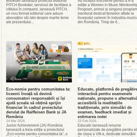
Bookster lansează proiectul editorial
Au început înscrierile pentru a 6-a
PITCH Bookster, serviciul de facilitare a
ediție a Women in Music Mentorshi
cititului în companii, lansează PITCH,
Program, primul și singurul progra
un nou format editorial care aduce
mentorat dedicat femeilor aflate la
abonaților săi idei despre marile teme
începutul carierei în industria muzic
ale prezentului...
din România. Timp de 6...
Eco-nomie pentru comunitatea ta:
Educato, platformă de pregătir
liceenii învață să devină
interactivă pentru examenele
consumatori responsabili și își
naționale, propune o alternativ
ajută școala să obțină sprijin
accesibilă la meditațiile
financiar în cadrul proiectului
tradiționale, prin simulări de
derulat de Raiffeisen Bank și JA
examen, feedback imediat și
România
estimarea notei
24 Mar 2026
23 Feb 2026
Junior Achievement (JA) România
Educato lansează resurse
lansează a treia ediție a proiectului
personalizate de pregătire pentru el
„Eco-nomie pentru comunitatea ta”, o
de clasa a VIII-a, dedicate simulării