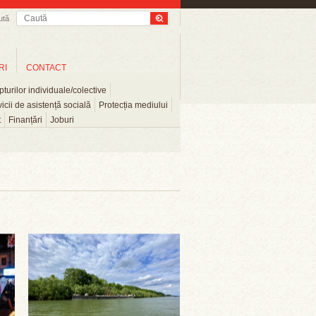
ută
RI
CONTACT
turilor individuale/colective
icii de asistență socială
Protecția mediului
t
Finanțări
Joburi