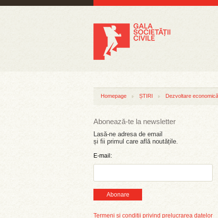
Homepage
ȘTIRI
Dezvoltare economică 
Abonează-te la newsletter
Lasă-ne adresa de email
și fii primul care află noutățile.
E-mail:
Abonare
Termeni și condiții privind prelucrarea datelor