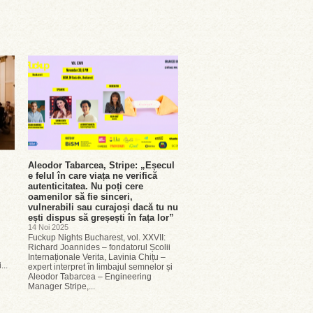
Aleodor Tabarcea, Stripe: „Eșecul
e felul în care viața ne verifică
autenticitatea. Nu poți cere
oamenilor să fie sinceri,
vulnerabili sau curajoși dacă tu nu
ești dispus să greșești în fața lor”
14 Noi 2025
Fuckup Nights Bucharest, vol. XXVII:
Richard Joannides – fondatorul Școlii
Internaționale Verita, Lavinia Chițu –
...
expert interpret în limbajul semnelor și
Aleodor Tabarcea – Engineering
Manager Stripe,...