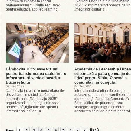
inițiativă dezvoltată în cadrul
Evaluării Naționale din luna martie
parteneriatului cu Raiffeisen Bank
2026; Platforma funcționează ca un
pentru educația applied learning,...
„meditator digital” și...
Dâmbovița 2035: șase viziuni
Academia de Leadership Urban
pentru transformarea râului într-o
celebrează a patra generație de
infrastructură verde-albastră a
lideri pentru Sibiu: O seară a
Bucureștiului
comunității și curajului
09 Dec 2025
04 Dec 2025
Dâmbovița intră într-o nouă etapă de
Într-o atmosferă plină de emoție,
dezvoltare. În cadrul conferinței
aplauze și un puternic sentiment de
internaționale „Dâmbovița 2035”,
apartenență, Fundația Comunitară
organizatorii au anunțat cele șase
Sibiu, alături de partenerul său
proiecte câștigătoare ale apelului
strategic, Regnology, a celebrat
internațional de idei și...
absolvirea celei de-a patra generații
Page:
din 43
1
2
3
4
5
6
7
8
›
»