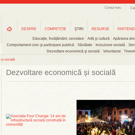
Contul meu
Ca
DESPRE
COMPETIȚIE
ŞTIRI
RESURSE
PARTENE
Educație, învățământ, cercetare
Artă şi cultură
Apărarea drep
Comportament civic şi participare publică
Sănătate
Incluziune socială
Serv
Dezvoltare economică şi socială
Voluntariat
Tinere
și socială
Dezvoltare economică și socială