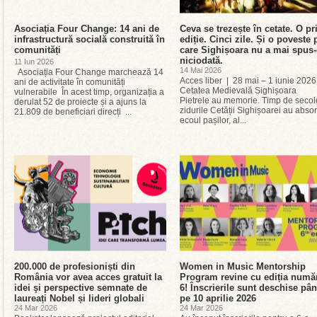
Asociația Four Change: 14 ani de
Ceva se trezește în cetate. O p
infrastructură socială construită în
ediție. Cinci zile. Și o poveste 
comunități
care Sighișoara nu a mai spus
niciodată.
11 Iun 2026
14 Mai 2026
Asociația Four Change marchează 14
Acces liber | 28 mai – 1 iunie 2026
ani de activitate în comunități
Cetatea Medievală Sighișoara
vulnerabile În acest timp, organizația a
Pietrele au memorie. Timp de secol
derulat 52 de proiecte și a ajuns la
zidurile Cetății Sighișoarei au absor
21.809 de beneficiari direcți ...
ecoul pașilor, al...
200.000 de profesioniști din
Women in Music Mentorship
România vor avea acces gratuit la
Program revine cu ediția numă
idei şi perspective semnate de
6! Înscrierile sunt deschise pâ
laureați Nobel și lideri globali
pe 10 aprilie 2026
24 Mar 2026
24 Mar 2026