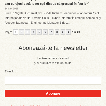
sau curajoși dacă tu nu ești dispus să greșești în fața lor”
14 Noi 2025
Fuckup Nights Bucharest, vol. XXVII: Richard Joannides – fondatorul Școlii
Internaționale Verita, Lavinia Chițu – expert interpret în limbajul semnelor și
Aleodor Tabarcea – Engineering Manager Stripe,...
Page:
1
2
3
4
5
6
7
8
›
»
din 43
Abonează-te la newsletter
Lasă-ne adresa de email
și fii primul care află noutățile.
E-mail:
Abonare