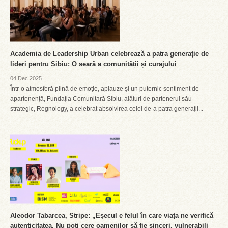
Academia de Leadership Urban celebrează a patra generație de
lideri pentru Sibiu: O seară a comunității și curajului
04 Dec 2025
Într-o atmosferă plină de emoție, aplauze și un puternic sentiment de
apartenență, Fundația Comunitară Sibiu, alături de partenerul său
strategic, Regnology, a celebrat absolvirea celei de-a patra generații...
Aleodor Tabarcea, Stripe: „Eșecul e felul în care viața ne verifică
autenticitatea. Nu poți cere oamenilor să fie sinceri, vulnerabili