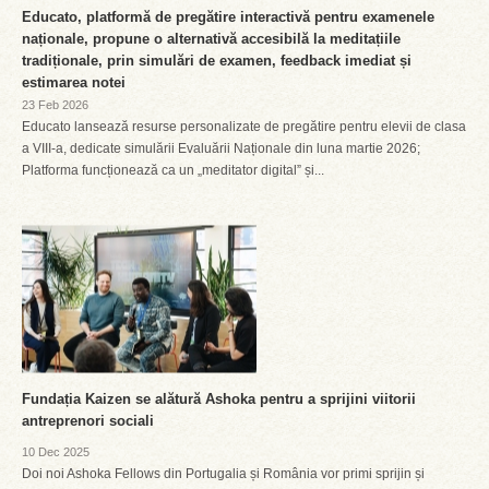
Educato, platformă de pregătire interactivă pentru examenele
naționale, propune o alternativă accesibilă la meditațiile
tradiționale, prin simulări de examen, feedback imediat și
estimarea notei
23 Feb 2026
Educato lansează resurse personalizate de pregătire pentru elevii de clasa
a VIII-a, dedicate simulării Evaluării Naționale din luna martie 2026;
Platforma funcționează ca un „meditator digital” și...
Fundația Kaizen se alătură Ashoka pentru a sprijini viitorii
antreprenori sociali
10 Dec 2025
Doi noi Ashoka Fellows din Portugalia și România vor primi sprijin și