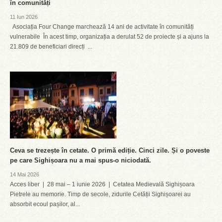
în comunități
11 Iun 2026
Asociația Four Change marchează 14 ani de activitate în comunități
vulnerabile În acest timp, organizația a derulat 52 de proiecte și a ajuns la
21.809 de beneficiari direcți ...
Ceva se trezește în cetate. O primă ediție. Cinci zile. Și o poveste
pe care Sighișoara nu a mai spus-o niciodată.
14 Mai 2026
Acces liber | 28 mai – 1 iunie 2026 | Cetatea Medievală Sighișoara
Pietrele au memorie. Timp de secole, zidurile Cetății Sighișoarei au
absorbit ecoul pașilor, al...