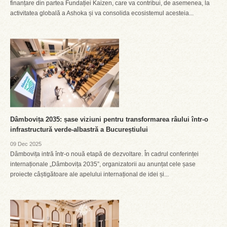
finanțare din partea Fundației Kaizen, care va contribui, de asemenea, la
activitatea globală a Ashoka și va consolida ecosistemul acesteia...
Dâmbovița 2035: șase viziuni pentru transformarea râului într-o
infrastructură verde-albastră a Bucureștiului
09 Dec 2025
Dâmbovița intră într-o nouă etapă de dezvoltare. În cadrul conferinței
internaționale „Dâmbovița 2035”, organizatorii au anunțat cele șase
proiecte câștigătoare ale apelului internațional de idei și...