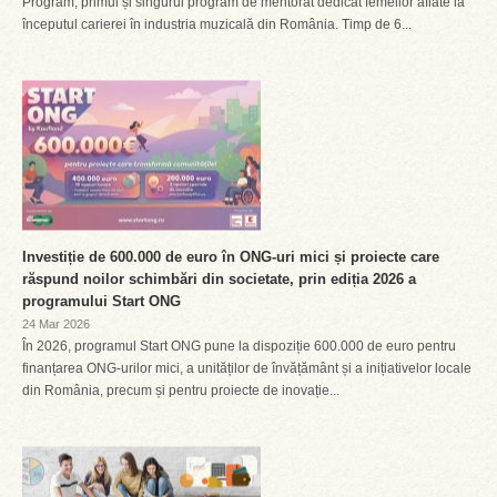
Program, primul și singurul program de mentorat dedicat femeilor aflate la
începutul carierei în industria muzicală din România. Timp de 6...
Investiție de 600.000 de euro în ONG-uri mici și proiecte care
răspund noilor schimbări din societate, prin ediția 2026 a
programului Start ONG
24 Mar 2026
În 2026, programul Start ONG pune la dispoziție 600.000 de euro pentru
finanțarea ONG-urilor mici, a unităților de învățământ și a inițiativelor locale
din România, precum și pentru proiecte de inovație...