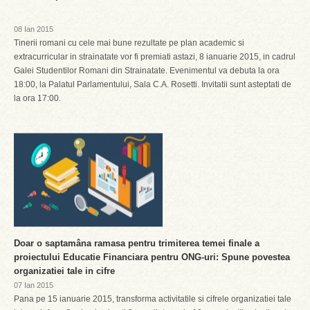
08 Ian 2015
Tinerii romani cu cele mai bune rezultate pe plan academic si
extracurricular in strainatate vor fi premiati astazi, 8 ianuarie 2015, in cadrul
Galei Studentilor Romani din Strainatate. Evenimentul va debuta la ora
18:00, la Palatul Parlamentului, Sala C.A. Rosetti. Invitatii sunt asteptati de
la ora 17:00.
Doar o saptamâna ramasa pentru trimiterea temei finale a
proiectului Educatie Financiara pentru ONG-uri: Spune povestea
organizatiei tale in cifre
07 Ian 2015
Pana pe 15 ianuarie 2015, transforma activitatile si cifrele organizatiei tale