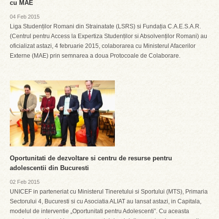
cu MAE
04 Feb 2015
Liga Studenților Romani din Strainatate (LSRS) si Fundația C.A.E.S.A.R.
(Centrul pentru Access la Expertiza Studenților si Absolvenților Romani) au
oficializat astazi, 4 februarie 2015, colaborarea cu Ministerul Afacerilor
Externe (MAE) prin semnarea a doua Protocoale de Colaborare.
Oportunitati de dezvoltare si centru de resurse pentru
adolescentii din Bucuresti
02 Feb 2015
UNICEF in parteneriat cu Ministerul Tineretului si Sportului (MTS), Primaria
Sectorului 4, Bucuresti si cu Asociatia ALIAT au lansat astazi, in Capitala,
modelul de interventie „Oportunitati pentru Adolescenti”. Cu aceasta