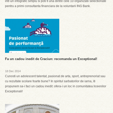
intr-un infografic simplu si poti fi una dintre cele 10 organizatii selectionate
pentru a primi consultanta financiara de la voluntarii ING Bank.
Fa un cadou inedit de Craciun: recomanda un Exceptional!
18 Dec 2014
Cunosti un adolescent talentat, pasionat de arta, sport, antreprenoriat sau
cu rezultate scolare foarte bune? In spiritul sarbatorilor de iarna, iti
propunem sa-i faci un cadou inedit: ofera-i un loc in comunitatea liceenilor
Exceptionali!