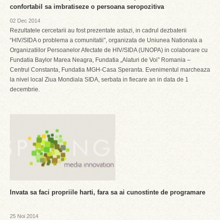
confortabil sa imbratiseze o persoana seropozitiva
02 Dec 2014
Rezultatele cercetarii au fost prezentate astazi, in cadrul dezbaterii
“HIV/SIDA o problema a comunitatii”, organizata de Uniunea Nationala a
Organizatiilor Persoanelor Afectate de HIV/SIDA (UNOPA) in colaborare cu
Fundatia Baylor Marea Neagra, Fundatia „Alaturi de Voi” Romania –
Centrul Constanta, Fundatia MGH-Casa Speranta. Evenimentul marcheaza
la nivel local Ziua Mondiala SIDA, serbata in fiecare an in data de 1
decembrie.
Invata sa faci propriile harti, fara sa ai cunostinte de programare
25 Noi 2014