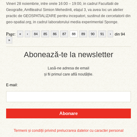
Vineri 28 noiembrie, intre orele 16:00 – 19:00, in cadrul Facultatii de
Geografie, Amfiteatrul Simion Mehedinti, etajul 3, va avea loc un atelier
practic de GEOSPATIALIZARE pentru incepatori, sustinut de cercetatorii din
geo-spatial.org, in cadrul laboratorului media experimental Sponge.
Page:
«
‹
84
85
86
87
88
89
90
91
›
din 94
»
Abonează-te la newsletter
Lasă-ne adresa de email
și fii primul care află noutățile.
E-mail:
Abonare
Termeni și condiții privind prelucrarea datelor cu caracter personal