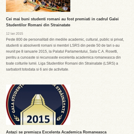
Cei mai buni studenti romani au fost premiati in cadrul Galei
Studentilor Romani din Strainatate
12 Ian 2015
Peste 800 de personalitati din mediile academic, cultural, public si privat,
studenti si absolventi romani si membri LSRS din peste 50 de tari s-au
reunit pe 8 ianuarie 2015, la Palatul Parlamentului, Sala C.A. Rosetti,
pentru a cunoaste si recunoaste excelenta academica romaneasca din
toate colturile lumii. Liga Studentilor Romani din Strainatate (LSRS) a
sarbatorit totodata si 6 ani de activitate.
Astazi se premiaza Excelenta Academica Romaneasca