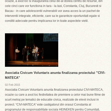
ocazie, a avut loc si inaugurarea celui de-al doilea centru de resurse, din
cele cinci care vor functiona in tara - la Iasi, Constanta, Cluj, Bucuresti si
Bacau - in care adolescentii vulnerabili vor avea acces la un pachet de
interventii integrate, eficiente, care sa le garanteze oportunitati egale si
conditii adecvate pentru implicarea lor in toate aspectele vietii.
Asociatia Civicum Voluntaris anunta finalizarea proiectului ”CIVI-
MATECA”
02 Feb 2015
Asociatia Civicum Voluntaris anunta finalizarea proiectului CIVI-MATECA,
ocazie cu care a avut loc festivitatea de premiere a celor mai bune filme de
scurt metraj pe tematici de educatie civica, realizate de elevii inclusi in
proiect. “CIVI-MATECA” este castigatorul din orasul Constanta al
programului de responsabilitate sociala HEINEKEN pentru Comunitati,