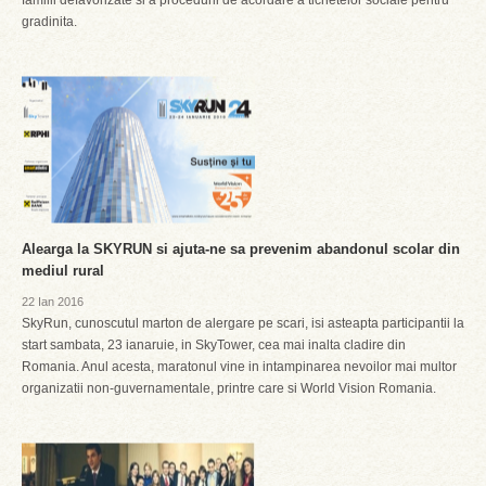
familii defavorizate si a procedurii de acordare a tichetelor sociale pentru
gradinita.
Alearga la SKYRUN si ajuta-ne sa prevenim abandonul scolar din
mediul rural
22 Ian 2016
SkyRun, cunoscutul marton de alergare pe scari, isi asteapta participantii la
start sambata, 23 ianaruie, in SkyTower, cea mai inalta cladire din
Romania. Anul acesta, maratonul vine in intampinarea nevoilor mai multor
organizatii non-guvernamentale, printre care si World Vision Romania.