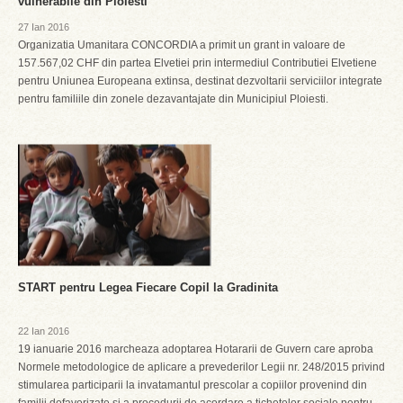
vulnerabile din Ploiesti
27 Ian 2016
Organizatia Umanitara CONCORDIA a primit un grant in valoare de
157.567,02 CHF din partea Elvetiei prin intermediul Contributiei Elvetiene
pentru Uniunea Europeana extinsa, destinat dezvoltarii serviciilor integrate
pentru familiile din zonele dezavantajate din Municipiul Ploiesti.
START pentru Legea Fiecare Copil la Gradinita
22 Ian 2016
19 ianuarie 2016 marcheaza adoptarea Hotararii de Guvern care aproba
Normele metodologice de aplicare a prevederilor Legii nr. 248/2015 privind
stimularea participarii la invatamantul prescolar a copiilor provenind din