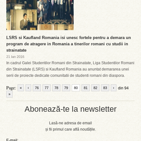
LSRS si Kaufland Romania isi unesc fortele pentru a demara un
program de atragere in Romania a tinerilor romani cu studii in
strainatate
21 Ian 2016
In cadrul Galei Studentilor Romani din Strainatate, Liga Studentilor Romani
din Strainatate (LSRS) si Kaufland Romania au anuntat demararea unei
serii de proiecte dedicate comunitatii de studenti romani din diaspora.
Page:
«
‹
76
77
78
79
80
81
82
83
›
din 94
»
Abonează-te la newsletter
Lasă-ne adresa de email
și fii primul care află noutățile.
E-mail: