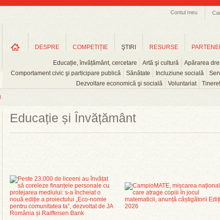
Contul meu
Ca
DESPRE
COMPETIȚIE
ŞTIRI
RESURSE
PARTENE
Educație, învățământ, cercetare
Artă şi cultură
Apărarea drep
Comportament civic şi participare publică
Sănătate
Incluziune socială
Serv
Dezvoltare economică şi socială
Voluntariat
Tinere
t
Educație și Învățământ