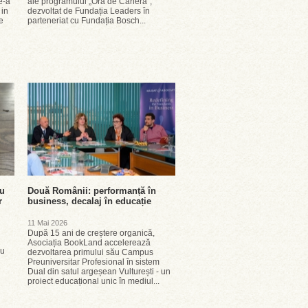
e-a
ale programului „Ora de Carieră”,
 in
dezvoltat de Fundația Leaders în
e
parteneriat cu Fundația Bosch...
ru
Două Românii: performanță în
r
business, decalaj în educație
11 Mai 2026
După 15 ani de creștere organică,
Asociația BookLand accelerează
cu
dezvoltarea primului său Campus
Preuniversitar Profesional în sistem
Dual din satul argeșean Vulturești - un
proiect educațional unic în mediul...