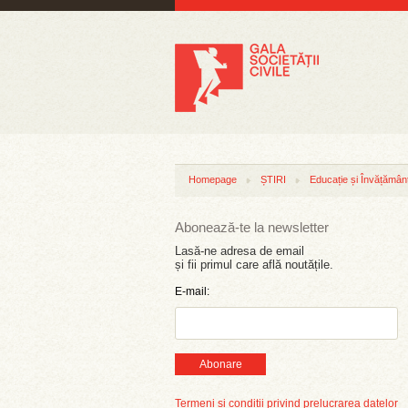
Homepage
ȘTIRI
Educație și Învățămân
Abonează-te la newsletter
Lasă-ne adresa de email
și fii primul care află noutățile.
E-mail:
Abonare
Termeni și condiții privind prelucrarea datelor