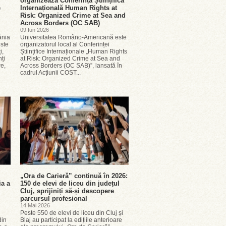
organizează Conferința Științifică
e
Internațională Human Rights at
Risk: Organized Crime at Sea and
Across Borders (OC SAB)
09 Iun 2026
ânia
Universitatea Româno-Americană este
este
organizatorul local al Conferinței
i,
Științifice Internaționale „Human Rights
ți
at Risk: Organized Crime at Sea and
re,
Across Borders (OC SAB)”, lansată în
cadrul Acțiunii COST...
„Ora de Carieră” continuă în 2026:
ia a
150 de elevi de liceu din județul
Cluj, sprijiniți să-și descopere
parcursul profesional
14 Mai 2026
Peste 550 de elevi de liceu din Cluj și
din
Blaj au participat la edițiile anterioare