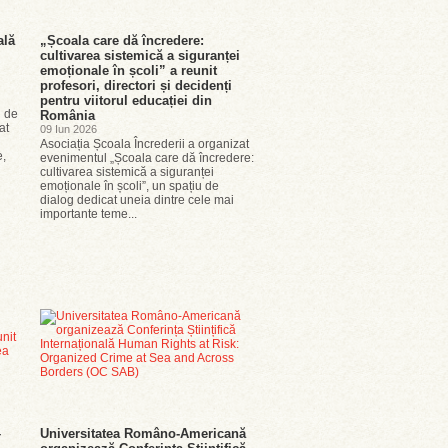
ală
„Școala care dă încredere:
cultivarea sistemică a siguranței
i
emoționale în școli” a reunit
profesori, directori și decidenți
pentru viitorul educației din
 de
România
at
09 Iun 2026
Asociația Școala Încrederii a organizat
e,
evenimentul „Școala care dă încredere:
cultivarea sistemică a siguranței
emoționale în școli”, un spațiu de
dialog dedicat uneia dintre cele mai
importante teme...
–
Universitatea Româno-Americană