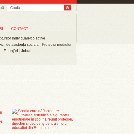
ută
RI
CONTACT
turilor individuale/colective
icii de asistență socială
Protecția mediului
t
Finanțări
Joburi