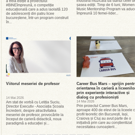
industria muzicală dă startul celei d
a treia ediție a proiectului
șasea ediții. Timp de 6 luni, Women
#BINEîmpreună, o competiție
Music Mentorship Program va aduc
educațională care a adus laolaltă 120
împreună 10 femei-lider...
de adolescenți din patru licee
bucureștene, într-un program construit
în...
Viitorul meseriei de profesor
Career Bus Mars – sprijin pent
orientarea în carieră a liceenilo
prin experiențe interactive și
dialog cu profesioniști
14 Mai 2026
14 Mai 2026
Am stat de vorbă cu Letiția Suciu,
Prin proiectul Career Bus Mars,
Director Executiv - Asociația Școala
aproape 400 de elevi de la liceele 
Încrederii, despre atractivitatea
profil teoretic din București, Iași,
meseriei de profesor, provocările la
Craiova și Cluj au avut parte de o
început de carieră didactică, noua
inițiativă prin care au conștientizat
paradigmă a educației și...
necesitatea cunoașterii...