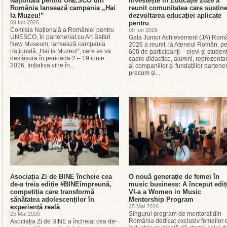
Națională pentru UNESCO din
Investește în Educație 2026 a
România lansează campania „Hai
reunit comunitatea care susțin
la Muzeu!”
dezvoltarea educației aplicate
09 Iun 2026
pentru
Comisia Națională a României pentru
09 Iun 2026
UNESCO, în parteneriat cu Art Safari
Gala Junior Achievement (JA) Rom
New Museum, lansează campania
2026 a reunit, la Ateneul Român, p
națională „Hai la Muzeu!”, care se va
600 de participanți – elevi și studenț
desfășura în perioada 2 – 19 iunie
cadre didactice, alumni, reprezentan
2026. Inițiativa vine în...
ai companiilor și fundațiilor partene
precum și...
Asociația Zi de BINE încheie cea
O nouă generație de femei în
de-a treia ediție #BINEîmpreună,
music business: A început ediț
competiția care transformă
VI-a a Women in Music
sănătatea adolescenților în
Mentorship Program
experiență reală
25 Mai 2026
Singurul program de mentorat din
25 Mai 2026
România dedicat exclusiv femeilor 
Asociația Zi de BINE a încheiat cea de-