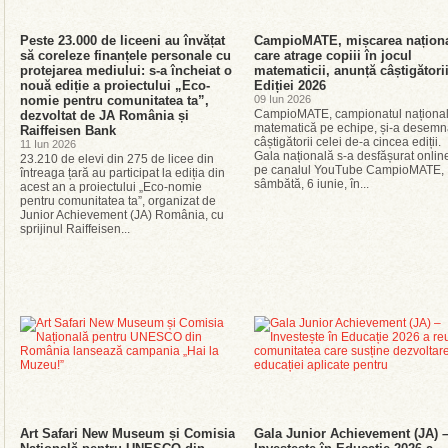
Peste 23.000 de liceeni au învățat
CampioMATE, mișcarea națion
să coreleze finanțele personale cu
care atrage copiii în jocul
protejarea mediului: s-a încheiat o
matematicii, anunță câștigători
nouă ediție a proiectului „Eco-
Ediției 2026
nomie pentru comunitatea ta”,
09 Iun 2026
CampioMATE, campionatul național
dezvoltat de JA România și
matematică pe echipe, și-a desemn
Raiffeisen Bank
câștigătorii celei de-a cincea ediții.
11 Iun 2026
Gala națională s-a desfășurat onlin
23.210 de elevi din 275 de licee din
pe canalul YouTube CampioMATE,
întreaga țară au participat la ediția din
sâmbătă, 6 iunie, în...
acest an a proiectului „Eco-nomie
pentru comunitatea ta”, organizat de
Junior Achievement (JA) România, cu
sprijinul Raiffeisen...
Art Safari New Museum și Comisia
Gala Junior Achievement (JA) 