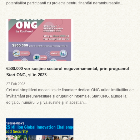
potențialilor participanți cu proiecte pentru finanțări nerambursabile...
€500.000 vor susține sectorul neguvernamental, prin programul
Start ONG, și în 2023
27 Feb 2023
Cel mai simplificat mecanism de finanțare dedicat ONG-urilor, instituțiilor de
învățământ preuniversitare și grupurilor informale, Start ONG, ajunge la
ediția cu numărul 5 și va susține și în acest an...