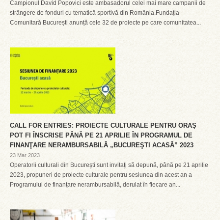
Campionul David Popovici este ambasadorul celei mai mare campanii de
strângere de fonduri cu tematică sportivă din România.Fundația
Comunitară București anunță cele 32 de proiecte pe care comunitatea...
CALL FOR ENTRIES: PROIECTE CULTURALE PENTRU ORAŞ
POT FI ÎNSCRISE PÂNĂ PE 21 APRILIE ÎN PROGRAMUL DE
FINANŢARE NERAMBURSABILĂ „BUCUREŞTI ACASĂ” 2023
23 Mar 2023
Operatorii culturali din Bucureşti sunt invitaţi să depună, până pe 21 aprilie
2023, propuneri de proiecte culturale pentru sesiunea din acest an a
Programului de finanţare nerambursabilă, derulat în fiecare an...