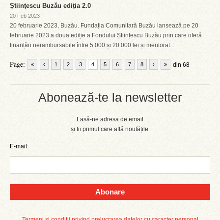
Științescu Buzău ediția 2.0
20 Feb 2023
20 februarie 2023, Buzău. Fundația Comunitară Buzău lansează pe 20
februarie 2023 a doua ediție a Fondului Științescu Buzău prin care oferă
finanțări nerambursabile între 5.000 și 20.000 lei și mentorat...
Page:
«
‹
1
2
3
4
5
6
7
8
›
»
din 68
Abonează-te la newsletter
Lasă-ne adresa de email
și fii primul care află noutățile.
E-mail:
Abonare
Termeni și condiții privind prelucrarea datelor cu caracter personal