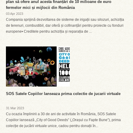
plan să ofere anul acesta finanțări de 10 milioane de euro
fermelor mici și mijlocii din România
03 Apr 2023
Compania sprijină dezvoltarea de sisteme de irigații sau silozuri, achiziția
de terenuri, combustibil, dar oferă și cofinanțări pentru proiecte cu fonduri
europene• Creditele pentru achiziția și reparația de ...
SOS Satele Copiilor lanseaza prima colectie de jucarii virtuale
31 Mar 2023
Cu ocazia împlinirii a 30 de ani de activitate în România, SOS Satele
Copiilor lansează „City of Good Deeds” („Orașul cu Fapte Bune”), prima
colecție de jucării virtuale unice, cadou pentru donații în...