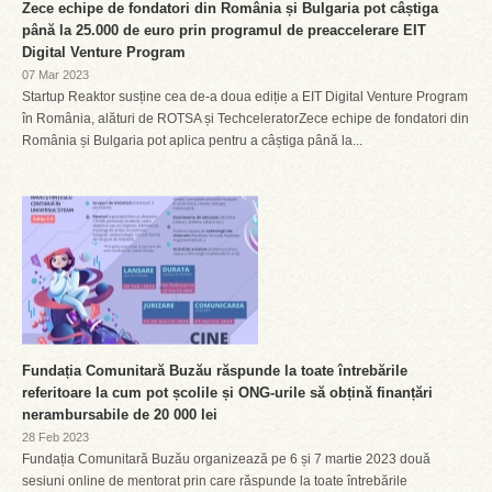
Zece echipe de fondatori din România și Bulgaria pot câștiga
până la 25.000 de euro prin programul de preaccelerare EIT
Digital Venture Program
07 Mar 2023
Startup Reaktor susține cea de-a doua ediție a EIT Digital Venture Program
în România, alături de ROTSA și TechceleratorZece echipe de fondatori din
România și Bulgaria pot aplica pentru a câștiga până la...
Fundația Comunitară Buzău răspunde la toate întrebările
referitoare la cum pot școlile și ONG-urile să obțină finanțări
nerambursabile de 20 000 lei
28 Feb 2023
Fundația Comunitară Buzău organizează pe 6 și 7 martie 2023 două
sesiuni online de mentorat prin care răspunde la toate întrebările