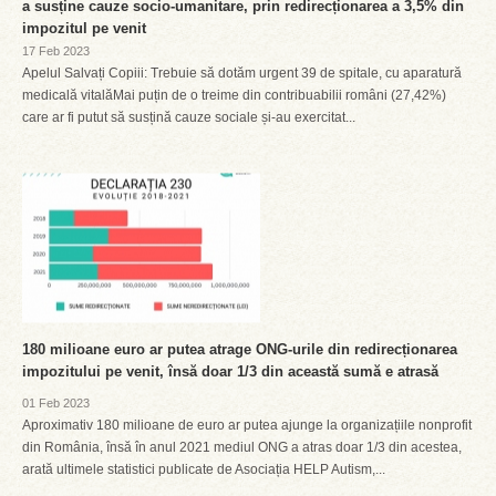
a susține cauze socio-umanitare, prin redirecționarea a 3,5% din
impozitul pe venit
17 Feb 2023
Apelul Salvați Copiii: Trebuie să dotăm urgent 39 de spitale, cu aparatură
medicală vitalăMai puțin de o treime din contribuabilii români (27,42%)
care ar fi putut să susțină cauze sociale și-au exercitat...
180 milioane euro ar putea atrage ONG-urile din redirecționarea
impozitului pe venit, însă doar 1/3 din această sumă e atrasă
01 Feb 2023
Aproximativ 180 milioane de euro ar putea ajunge la organizațiile nonprofit
din România, însă în anul 2021 mediul ONG a atras doar 1/3 din acestea,
arată ultimele statistici publicate de Asociația HELP Autism,...