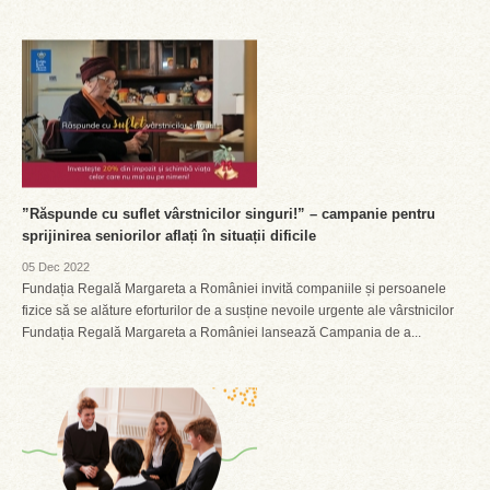
”Răspunde cu suflet vârstnicilor singuri!” – campanie pentru
sprijinirea seniorilor aflați în situații dificile
05 Dec 2022
Fundația Regală Margareta a României invită companiile și persoanele
fizice să se alăture eforturilor de a susține nevoile urgente ale vârstnicilor
Fundația Regală Margareta a României lansează Campania de a...