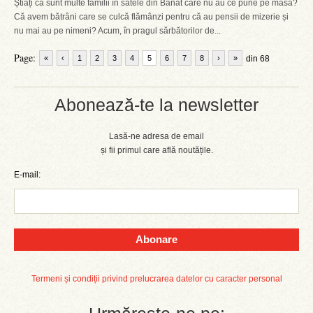
Știați că sunt multe familii în satele din Banat care nu au ce pune pe masă?
Că avem bătrâni care se culcă flămânzi pentru că au pensii de mizerie și
nu mai au pe nimeni? Acum, în pragul sărbătorilor de...
Page:
«
‹
1
2
3
4
5
6
7
8
›
»
din 68
Abonează-te la newsletter
Lasă-ne adresa de email
și fii primul care află noutățile.
E-mail:
Abonare
Termeni și condiții privind prelucrarea datelor cu caracter personal