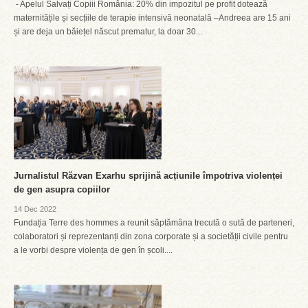
- Apelul Salvați Copiii România: 20% din impozitul pe profit dotează
maternitățile și secțiile de terapie intensivă neonatală –Andreea are 15 ani
și are deja un băiețel născut prematur, la doar 30...
Jurnalistul Răzvan Exarhu sprijină acțiunile împotriva violenței
de gen asupra copiilor
14 Dec 2022
Fundația Terre des hommes a reunit săptămâna trecută o sută de parteneri,
colaboratori și reprezentanți din zona corporate și a societății civile pentru
a le vorbi despre violența de gen în școli....