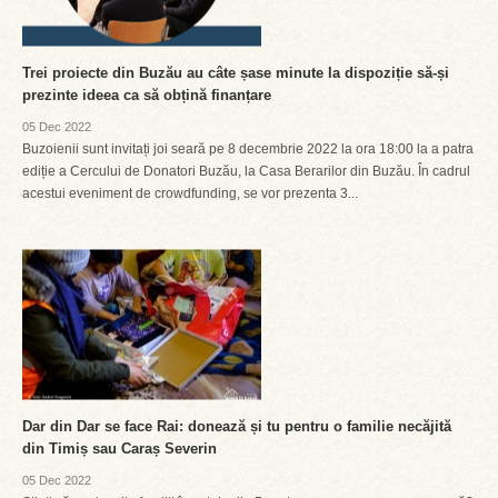
Trei proiecte din Buzău au câte șase minute la dispoziție să-și
prezinte ideea ca să obțină finanțare
05 Dec 2022
Buzoienii sunt invitați joi seară pe 8 decembrie 2022 la ora 18:00 la a patra
ediție a Cercului de Donatori Buzău, la Casa Berarilor din Buzău. În cadrul
acestui eveniment de crowdfunding, se vor prezenta 3...
Dar din Dar se face Rai: donează și tu pentru o familie necăjită
din Timiș sau Caraș Severin
05 Dec 2022