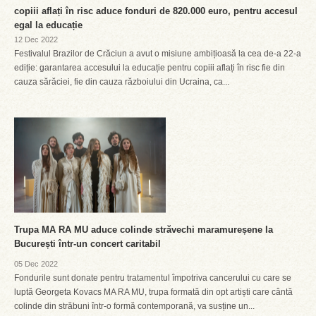
copiii aflați în risc aduce fonduri de 820.000 euro, pentru accesul
egal la educație
12 Dec 2022
Festivalul Brazilor de Crăciun a avut o misiune ambițioasă la cea de-a 22-a
ediție: garantarea accesului la educație pentru copiii aflați în risc fie din
cauza sărăciei, fie din cauza războiului din Ucraina, ca...
Trupa MA RA MU aduce colinde străvechi maramureșene la
București într-un concert caritabil
05 Dec 2022
Fondurile sunt donate pentru tratamentul împotriva cancerului cu care se
luptă Georgeta Kovacs MA RA MU, trupa formată din opt artiști care cântă
colinde din străbuni într-o formă contemporană, va susține un...