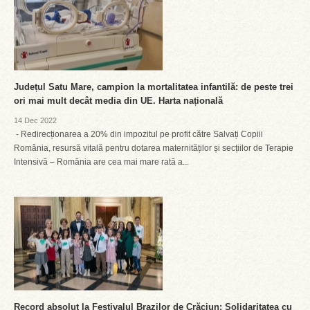
Județul Satu Mare, campion la mortalitatea infantilă: de peste trei
ori mai mult decât media din UE. Harta națională
14 Dec 2022
- Redirecționarea a 20% din impozitul pe profit către Salvați Copiii
România, resursă vitală pentru dotarea maternităților și secțiilor de Terapie
Intensivă – România are cea mai mare rată a...
Record absolut la Festivalul Brazilor de Crăciun: Solidaritatea cu